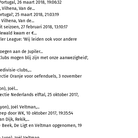
rtugal, 26 maart 2018, 19:06:32
, Vilhena, Van de...
ugal', 25 maart 2018, 21:03:19
, Vilhena, Van de...
t seizoen, 27 februari 2018, 13:10:17
dewald kwam er €...
iler League: 'Wij leiden ook voor andere
egen aan de Jupiler...
Clubs mogen blij zijn met onze aanwezigheid',
divisie-clubs,...
lectie Oranje voor oefenduels, 3 november
), Joël...
ectie Nederlands elftal, 25 oktober 2017,
on), Joël Veltman,...
eep door WK, 10 oktober 2017, 19:35:54
n Dijk, Rekik,...
de Beek, De Ligt en Veltman opgenomen, 19
Lyon), Joël Veltman...