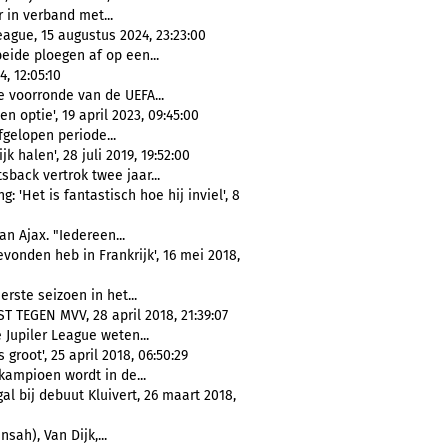
 in verband met...
ague, 15 augustus 2024, 23:23:00
eide ploegen af op een...
, 12:05:10
e voorronde van de UEFA...
n optie', 19 april 2023, 09:45:00
fgelopen periode...
 halen', 28 juli 2019, 19:52:00
tsback vertrok twee jaar...
 'Het is fantastisch hoe hij inviel', 8
n Ajax. "Iedereen...
gevonden heb in Frankrijk', 16 mei 2018,
erste seizoen in het...
TEGEN MVV, 28 april 2018, 21:39:07
e Jupiler League weten...
groot', 25 april 2018, 06:50:29
ampioen wordt in de...
al bij debuut Kluivert, 26 maart 2018,
nsah), Van Dijk,...