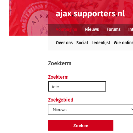
Voorpagina
Nieuws
Forums
In
Over ons
Social
Ledenlijst
Wie onlin
Zoekterm
Zoekterm
Zoekgebied