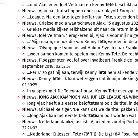
...oud-Ajacieden Joël Veltman en Kenny
Tete
beschikbaar
Nieuws, Ajax na strafschoppen door naar playoff Europa Le
...League. Na een late tegentreffer van
Tete
, stevenden b
Nieuws, Griekse media waarschuwen Ajax, 15 augustus 2024
Griekse media kijken reikhalzend uit naar de return in d
Nieuws, Joël Veltman: 'Terugkeren bij Ajax is voor mij nu gee
..."Mijn naam, en ook die van Kenny
Tete
, werden in de a
Nieuws, 'Olympique Lyonnais wil Hakim Ziyech naar Frankrijk
...weer samen komen te spelen met Kenny
Tete
. De rech
Nieuws, Ploeggenoten vol lof over invalbeurt Frenkie de Jong:
september 2018, 02:52:57
...Peru," zo gaf hij aan, terwijl Kenny
Tete
hem al kende va
Nieuws, Kenny
Tete
: 'Ik kan wel zeggen dat ik mijn plekje 
01:50:25
In gesprek met De Telegraaf praat Kenny
Tete
over zijn e
Nieuws, JONG AJAX KAMPIOEN VAN JUPILER LEAGUE NA WINST 
Jong Ajax heeft als eerste belof
tete
am ooit de titel in d
Nieuws, Michael Reiziger: 'De kans dat we de titel pakken is 
...Jong Ajax kan het eerste belof
tete
am ooit worden wat k
Nieuws, Nederland dankzij assists Ajacieden voorbij Portug
22:24:02
...Nederland: Cillessen,
Tete
(78' Til), De Ligt (84' Fosu-Me