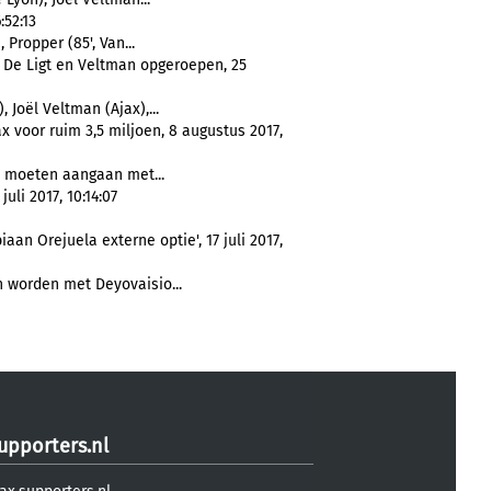
:52:13
 Propper (85', Van...
k De Ligt en Veltman opgeroepen, 25
 Joël Veltman (Ajax),...
x voor ruim 3,5 miljoen, 8 augustus 2017,
d moeten aangaan met...
juli 2017, 10:14:07
aan Orejuela externe optie', 17 juli 2017,
worden met Deyovaisio...
upporters.nl