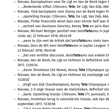
Nieuws, Basisplaatsen voor De Ligt en Van de Beek tegen Po
...Nederlands elftal: Cillessen,
Tete
, De Ligt, Van Dijk, Aké
Nieuws, 'Ook basisplaats voor Donny van de Beek tegen Port
...opstelling Oranje: Cillessen,
Tete
, De Ligt, Van Dijk, Aké
Nieuws, Flinke financiële winst Ajax over eerste half jaar di
...vertrek van Davinson Sánchez, Kenny
Tete
en Jairo Rie
Nieuws, Michael Reiziger positief over belof
tete
ams in Jup
clubs op', 22 februari 2018, 06:43:39
...eens te zijn met de kritiek dat belof
tete
ams niets toevo
Nieuws, Dani de Wit over belof
tete
ams in Jupiler League: '
22 februari 2018, 06:41:46
...het een verhitte discussie. Belof
tete
ams van enkele Ere
Nieuws, Van de Beek, De Ligt en Veltman in definitieve se
2017, 12:00:34
...Kevin Strootman (AS Roma), Kenny
Tete
(Olympique Lyon
Nieuws, Van de Beek, De Ligt en Veltman bij voorlopige sel
13:28:02
...Virgil van Dijk (Southampton), Kenny
Tete
(Olympique Ly
Nieuws, 2-0 zege Oranje voor de statistieken, definitief str
...bank. Opstelling Oranje: Cillessen,
Tete
(71, Janmaat), Va
Nieuws, Huntelaar terug in voorselectie Oranje, ook Van 
september 2017, 13:30:58
...City), Karim Rekik (Hertha BSC), Kenny
Tete
(Olympique 