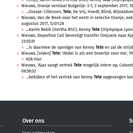
Nieuws, Oranje verslaat Bulgarije: 3-1, 3 september 2017, 16
...Oranje: Cillessen,
Tete
, De Vrij, Hoedt, Blind, Wijnaldum,
Nieuws, Van de Beek voor het eerst in selectie Oranje, oo
augustus 2017, 12:01:28
...Karim Rekik (Hertha BSC), Kenny
Tete
(Olympique Lyon),
Nieuws, Deportivo Cali bevestigt transfer Orejuela naar Aja
23:55:51
...is daarmee de opvolger van Kenny
Tete
en zal de strij
Nieuws, [video]
Tete
: 'Abdel is als een broertje voor me', 19 
Klik hier
Nieuws, 'Ajax vangt vertrek
Tete
mogelijk intern op, Colombi
06:56:32
...bekijken of het vertrek van Kenny
Tete
opgevangen kan 
Over ons
S