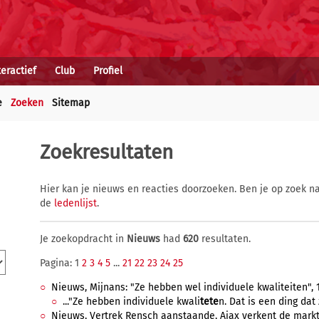
teractief
Club
Profiel
e
Zoeken
Sitemap
Zoekresultaten
Hier kan je nieuws en reacties doorzoeken. Ben je op zoek na
de
ledenlijst
.
Je zoekopdracht in
Nieuws
had
620
resultaten.
Pagina: 1
2
3
4
5
...
21
22
23
24
25
Nieuws, Mijnans: "Ze hebben wel individuele kwaliteiten", 1
..."Ze hebben individuele kwali
tete
n. Dat is een ding dat 
Nieuws, Vertrek Rensch aanstaande, Ajax verkent de markt ,