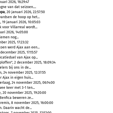
uari 2026, 16:29:47
ne van dat seizoen....
opa
, 20 januari 2026, 22:57:50
vardsen de hoop op het...
 19 januari 2026, 10:05:03
voor Villarreal wordt...
ri 2026, 14:05:00
emen nog...
ber 2025, 17:23:32
oen werd Ajax aan een...
december 2025, 17:15:57
catieduel van Ajax op...
ploffen", 2 december 2025, 18:09:34
lers bij ons in de...
m, 24 november 2025, 12:37:55
 Ajax in eigen huis...
rlaag, 24 november 2025, 06:14:00
ee keer met 3-1 ten...
, 20 november 2025, 19:20:00
Benfica beweren ze...
remis, 8 november 2025, 16:00:00
 Daarin wacht de...
rstops, 7 november 2025, 17:57:00