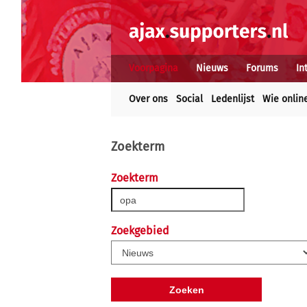
Voorpagina
Nieuws
Forums
In
Over ons
Social
Ledenlijst
Wie onlin
Zoekterm
Zoekterm
Zoekgebied