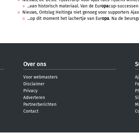
...van historisch materiaal. Van de Eur
opa
cup-successen u
Nieuws, Ontslag Heitinga niet genoeg voor supporters Ajax
...op dit moment het lachertje van Eur
opa
. Na de beursg
Over ons
S
Voor webmasters
Aj
Disclaimer
F
Privacy
PS
Adverteren
S
Partnerberichten
M
Contact
C