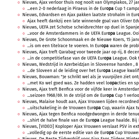
Nieuws, Ajax verloor thuis nog nooit van Olympiakos, 27 jan
...een 2-0 nederlaag in Piraeus in de Eur
opa
Cup 1 campag
Nieuws, Edvardsen en Ajax pakken laatste strohalm in Eur
Ajax heeft dankzij een late winnende goal van Oliver Ed
Nieuws, UEFA zet Schotse scheidsrechter op duel in Spanje,
...voor de Amsterdammers in de UEFA Eur
opa
League. Ook 
Nieuws, De Grote Schoonmaak en de Nieuwe Koers, 15 janua
...is om een titelrace te voeren. In Eur
opa
waren de probl
Nieuws, Ajax treft Qarabag voor tweede jaar op rij, 8 decem
...in de competitiefase van de UEFA Eur
opa
League. Ook t
Nieuws, Wedstrijd in Azerbeidzjan in Sloveense handen , 8 
...de Sloveen al de leiding over het Eur
opa
League kwalifi
Nieuws, Bouwman: "Je schrikt wel als je vuurpijlen ziet ont
...met Ko wel goed was. Ze hadden veel lo
opa
cties en spe
Nieuws, Ajax treft Benfica voor de vijfde keer in Amsterda
...seizoen 1968/69. In de strijd om de Eur
opa
Cup 1 verloor
Nieuws, Malaise houdt aan, Ajax Vrouwen lijden recordnede
...uitschakeling in de Vrouwen Eur
opa
Cup, waarin Ajax tw
Nieuws, Ajax tegen Benfica noodgedwongen in derde tenue
...shirt de halve finale van de Eur
opa
League haalde. Bij 
Nieuws, [VIDEO] Koploper Ajax Vrouwen verslaat PSV in ext
...volledig op de eerste editie van de Eur
opa
Cup Vrouwen.
Nieuws, De Beste Tijdverdrijf voor Ajax Fans Tijdens Winte