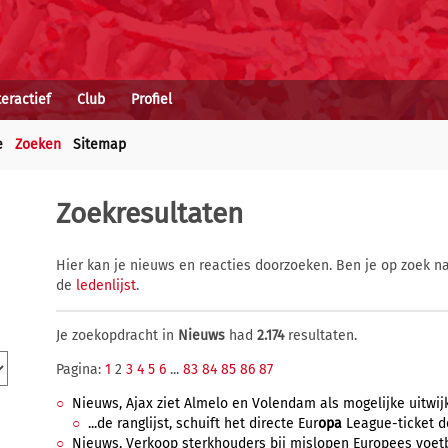
teractief
Club
Profiel
e
Zoeken
Sitemap
Zoekresultaten
Hier kan je nieuws en reacties doorzoeken. Ben je op zoek na
de
ledenlijst
.
Je zoekopdracht in
Nieuws
had
2.174
resultaten.
Pagina:
1
2
3
4
5
6
...
83
84
85
86
87
Nieuws, Ajax ziet Almelo en Volendam als mogelijke uitwijk
...de ranglijst, schuift het directe Eur
opa
League-ticket do
Nieuws, Verkoop sterkhouders bij mislopen Europees voetbal