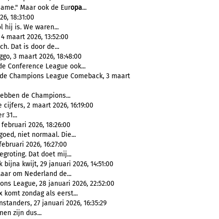
ame." Maar ook de Eur
opa
...
26, 18:31:00
 hij is. We waren...
4 maart 2026, 13:52:00
h. Dat is door de...
go, 3 maart 2026, 18:48:00
e Conference League ook...
ot de Champions League Comeback, 3 maart
hebben de Champions...
cijfers, 2 maart 2026, 16:19:00
r 31...
februari 2026, 18:26:00
goed, niet normaal. Die...
ebruari 2026, 16:27:00
roting. Dat doet mij...
ijna kwijt, 29 januari 2026, 14:51:00
klaar om Nederland de...
ons League, 28 januari 2026, 22:52:00
 komt zondag als eerst...
standers, 27 januari 2026, 16:35:29
en zijn dus...