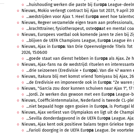
...huishouding werken die paste bij Eur
opa
League-deeln
Nieuws, Mokio verlengt contract bij Ajax tot 2031, 9 april 20
...wedstrijden voor Ajax 1. Heel Eur
opa
weet hoe talentvol
Nieuws, Regeer verzamelde eigen team aan professionals, 
...krachttrainer, fysiotherapeut, oste
opa
at en mental coac
Nieuws, Europees voetbal ook komende jaren te zien bij Zig
...blijven de UEFA Champions League, Eur
opa
League én d
Nieuws, Ajax in Eur
opa
: Van Drie Opeenvolgende Titels T
2026, 15:06:00
...goede staat van dienst hebben in Eur
opa
als Ajax. Ze 
Nieuws, Ajax-fans na de wedstrijd: rituelen en interessante 
...drie seizoenen (Eredivisie + Eur
opa
). Van die 47 waren e
Nieuws, Itakura blij met komst vriend Tomiyasu bij Ajax, 26 
...de Eredivisie en imponeerde ook in Eur
opa
: "Ze waren 
Nieuws, "García zou door kunnen schuiven naar Ajax 1", 17 f
...Jordi. Ze werken dus gewoon met een Eur
opa
League-beg
Nieuws, Coëfficiëntenmalaise, Nederland is tweede CL-plek b
...niet bepaald hoge ogen gooien in Eur
opa
, is Portugal 
Nieuws, Ajax verliest van Olympiakos en ligt uit de Champi
...Sevilla donderdagavond in de UEFA Eur
opa
League. Ajax
Nieuws, Ajax kent ook positieve balans tegen Griekse tegen
...Farioli doorging in de UEFA Eur
opa
League. De voorteken