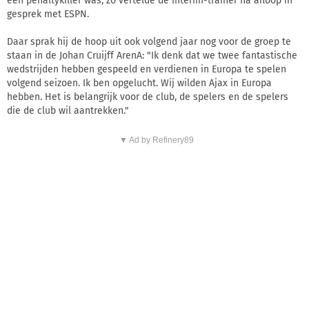
een penaltykiller was, zo vertelde de interim-trainer na afloop in
gesprek met ESPN.
Daar sprak hij de hoop uit ook volgend jaar nog voor de groep te
staan in de Johan Cruijff ArenA: "Ik denk dat we twee fantastische
wedstrijden hebben gespeeld en verdienen in Europa te spelen
volgend seizoen. Ik ben opgelucht. Wij wilden Ajax in Europa
hebben. Het is belangrijk voor de club, de spelers en de spelers
die de club wil aantrekken."
▼ Ad by Refinery89