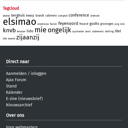
Tagcloud
conference
berghuis
bewijs
brandt
calimero
complot
alvarez
driehoek
elsimao
feyenoord
godts
fnoord
groningen
eredivisie
farioli
kiki
jong
mie
ongelijk
knvb
lido
titel
sevic
stelling
leicester
quizmaster
statements
zijaanzij
title
twente
Direct naar
Aanmelden
/
inloggen
Ajax Forum
Stand
Kalender
E-zine (nieuwsbrief)
Nieuwsarchief
Over ons
Voor webmasters