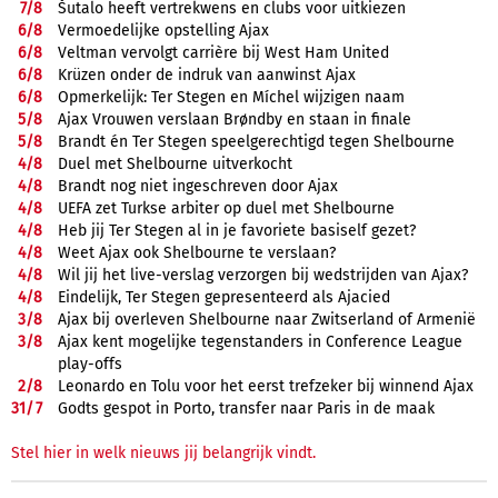
7/
8
Šutalo heeft vertrekwens en clubs voor uitkiezen
6/
8
Vermoedelijke opstelling Ajax
6/
8
Veltman vervolgt carrière bij West Ham United
6/
8
Krüzen onder de indruk van aanwinst Ajax
6/
8
Opmerkelijk: Ter Stegen en Míchel wijzigen naam
5/
8
Ajax Vrouwen verslaan Brøndby en staan in finale
5/
8
Brandt én Ter Stegen speelgerechtigd tegen Shelbourne
4/
8
Duel met Shelbourne uitverkocht
4/
8
Brandt nog niet ingeschreven door Ajax
4/
8
UEFA zet Turkse arbiter op duel met Shelbourne
4/
8
Heb jij Ter Stegen al in je favoriete basiself gezet?
4/
8
Weet Ajax ook Shelbourne te verslaan?
4/
8
Wil jij het live-verslag verzorgen bij wedstrijden van Ajax?
4/
8
Eindelijk, Ter Stegen gepresenteerd als Ajacied
3/
8
Ajax bij overleven Shelbourne naar Zwitserland of Armenië
3/
8
Ajax kent mogelijke tegenstanders in Conference League
play-offs
2/
8
Leonardo en Tolu voor het eerst trefzeker bij winnend Ajax
31/
7
Godts gespot in Porto, transfer naar Paris in de maak
Stel hier in welk nieuws jij belangrijk vindt.