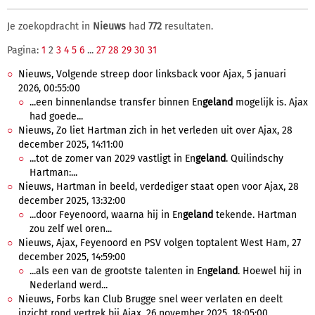
Je zoekopdracht in
Nieuws
had
772
resultaten.
Pagina:
1
2
3
4
5
6
...
27
28
29
30
31
Nieuws, Volgende streep door linksback voor Ajax, 5 januari
2026, 00:55:00
...een binnenlandse transfer binnen En
geland
mogelijk is. Ajax
had goede...
Nieuws, Zo liet Hartman zich in het verleden uit over Ajax, 28
december 2025, 14:11:00
...tot de zomer van 2029 vastligt in En
geland
. Quilindschy
Hartman:...
Nieuws, Hartman in beeld, verdediger staat open voor Ajax, 28
december 2025, 13:32:00
...door Feyenoord, waarna hij in En
geland
tekende. Hartman
zou zelf wel oren...
Nieuws, Ajax, Feyenoord en PSV volgen toptalent West Ham, 27
december 2025, 14:59:00
...als een van de grootste talenten in En
geland
. Hoewel hij in
Nederland werd...
Nieuws, Forbs kan Club Brugge snel weer verlaten en deelt
inzicht rond vertrek bij Ajax, 26 november 2025, 18:05:00