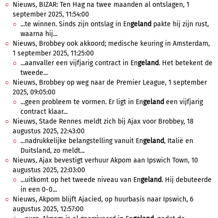
Nieuws, BIZAR: Ten Hag na twee maanden al ontslagen, 1
september 2025, 11:54:00
...te winnen. Sinds zijn ontslag in En
geland
pakte hij zijn rust,
waarna hij...
Nieuws, Brobbey ook akkoord; medische keuring in Amsterdam,
1 september 2025, 11:25:00
...aanvaller een vijfjarig contract in En
geland
. Het betekent de
tweede...
Nieuws, Brobbey op weg naar de Premier League, 1 september
2025, 09:05:00
...geen probleem te vormen. Er ligt in En
geland
een vijfjarig
contract klaar...
Nieuws, Stade Rennes meldt zich bij Ajax voor Brobbey, 18
augustus 2025, 22:43:00
...nadrukkelijke belangstelling vanuit En
geland
, Italië en
Duitsland, zo meldt...
Nieuws, Ajax bevestigt verhuur Akpom aan Ipswich Town, 10
augustus 2025, 22:03:00
...uitkomt op het tweede niveau van En
geland
. Hij debuteerde
in een 0-0...
Nieuws, Akpom blijft Ajacied, op huurbasis naar Ipswich, 6
augustus 2025, 12:57:00