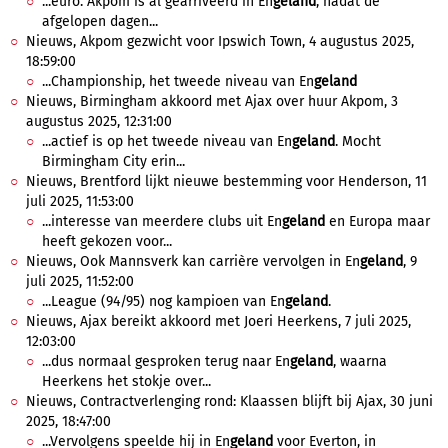
...euro. Akpom is al gearriveerd in En
geland
, nadat de
afgelopen dagen...
Nieuws, Akpom gezwicht voor Ipswich Town, 4 augustus 2025,
18:59:00
...Championship, het tweede niveau van En
geland
Nieuws, Birmingham akkoord met Ajax over huur Akpom, 3
augustus 2025, 12:31:00
...actief is op het tweede niveau van En
geland
. Mocht
Birmingham City erin...
Nieuws, Brentford lijkt nieuwe bestemming voor Henderson, 11
juli 2025, 11:53:00
...interesse van meerdere clubs uit En
geland
en Europa maar
heeft gekozen voor...
Nieuws, Ook Mannsverk kan carrière vervolgen in En
geland
, 9
juli 2025, 11:52:00
...League (94/95) nog kampioen van En
geland
.
Nieuws, Ajax bereikt akkoord met Joeri Heerkens, 7 juli 2025,
12:03:00
...dus normaal gesproken terug naar En
geland
, waarna
Heerkens het stokje over...
Nieuws, Contractverlenging rond: Klaassen blijft bij Ajax, 30 juni
2025, 18:47:00
...Vervolgens speelde hij in En
geland
voor Everton, in