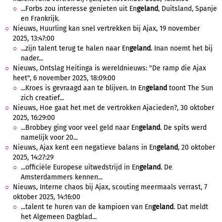
...Forbs zou interesse genieten uit En
geland
, Duitsland, Spanje
en Frankrijk.
Nieuws, Huurling kan snel vertrekken bij Ajax, 19 november
2025, 13:47:00
...zijn talent terug te halen naar En
geland
. Inan noemt het bij
nader...
Nieuws, Ontslag Heitinga is wereldnieuws: "De ramp die Ajax
heet", 6 november 2025, 18:09:00
...Kroes is gevraagd aan te blijven. In En
geland
toont The Sun
zich creatief...
Nieuws, Hoe gaat het met de vertrokken Ajacieden?, 30 oktober
2025, 16:29:00
...Brobbey ging voor veel geld naar En
geland
. De spits werd
namelijk voor 20...
Nieuws, Ajax kent een negatieve balans in En
geland
, 20 oktober
2025, 14:27:29
...officiële Europese uitwedstrijd in En
geland
. De
Amsterdammers kennen...
Nieuws, Interne chaos bij Ajax, scouting meermaals verrast, 7
oktober 2025, 14:16:00
...talent te huren van de kampioen van En
geland
. Dat meldt
het Algemeen Dagblad...