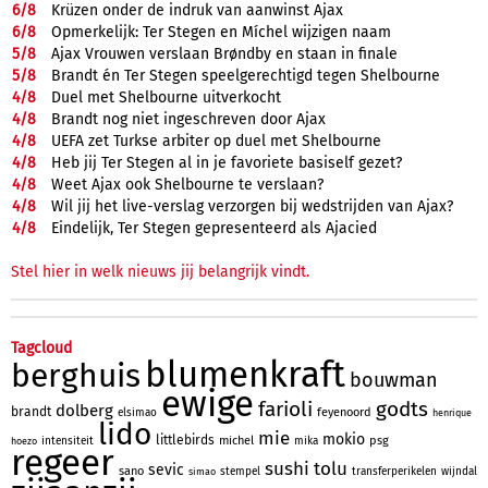
6/
8
Krüzen onder de indruk van aanwinst Ajax
6/
8
Opmerkelijk: Ter Stegen en Míchel wijzigen naam
5/
8
Ajax Vrouwen verslaan Brøndby en staan in finale
5/
8
Brandt én Ter Stegen speelgerechtigd tegen Shelbourne
4/
8
Duel met Shelbourne uitverkocht
4/
8
Brandt nog niet ingeschreven door Ajax
4/
8
UEFA zet Turkse arbiter op duel met Shelbourne
4/
8
Heb jij Ter Stegen al in je favoriete basiself gezet?
4/
8
Weet Ajax ook Shelbourne te verslaan?
4/
8
Wil jij het live-verslag verzorgen bij wedstrijden van Ajax?
4/
8
Eindelijk, Ter Stegen gepresenteerd als Ajacied
Stel hier in welk nieuws jij belangrijk vindt.
Tagcloud
blumenkraft
berghuis
bouwman
ewige
farioli
godts
dolberg
brandt
feyenoord
elsimao
henrique
lido
mie
mokio
littlebirds
michel
psg
intensiteit
mika
hoezo
regeer
sushi
tolu
sevic
sano
stempel
transferperikelen
wijndal
simao