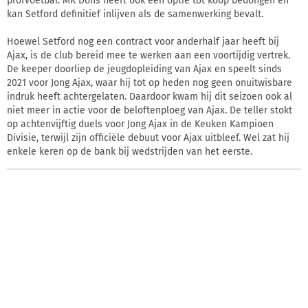
profvoetbal. MK Dons heeft ook een optie tot koop bedongen en
kan Setford definitief inlijven als de samenwerking bevalt.
Hoewel Setford nog een contract voor anderhalf jaar heeft bij
Ajax, is de club bereid mee te werken aan een voortijdig vertrek.
De keeper doorliep de jeugdopleiding van Ajax en speelt sinds
2021 voor Jong Ajax, waar hij tot op heden nog geen onuitwisbare
indruk heeft achtergelaten. Daardoor kwam hij dit seizoen ook al
niet meer in actie voor de beloftenploeg van Ajax. De teller stokt
op achtenvijftig duels voor Jong Ajax in de Keuken Kampioen
Divisie, terwijl zijn officiële debuut voor Ajax uitbleef. Wel zat hij
enkele keren op de bank bij wedstrijden van het eerste.