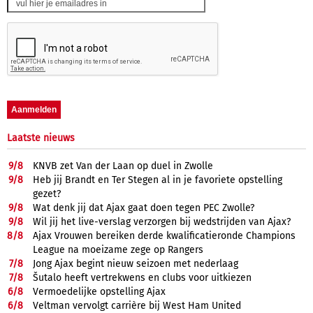
Laatste nieuws
9/
8
KNVB zet Van der Laan op duel in Zwolle
9/
8
Heb jij Brandt en Ter Stegen al in je favoriete opstelling
gezet?
9/
8
Wat denk jij dat Ajax gaat doen tegen PEC Zwolle?
9/
8
Wil jij het live-verslag verzorgen bij wedstrijden van Ajax?
8/
8
Ajax Vrouwen bereiken derde kwalificatieronde Champions
League na moeizame zege op Rangers
7/
8
Jong Ajax begint nieuw seizoen met nederlaag
7/
8
Šutalo heeft vertrekwens en clubs voor uitkiezen
6/
8
Vermoedelijke opstelling Ajax
6/
8
Veltman vervolgt carrière bij West Ham United