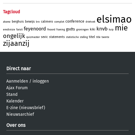
Tagcloud
elsimao
conference
bewijs
berghuis
calimero
complot
alvarez
bro
driehoek
mie
knvb
feyenoord
godts
kiki
eredivisie
fnoord
groningen
farioli
framing
kuip
ongelijk
titel
sevic
statements
quizmaster
statistische
stelling
title
twente
zijaanzij
Direct naar
Aanmelden
/
inloggen
Ajax Forum
Stand
Kalender
E-zine (nieuwsbrief)
Nieuwsarchief
Over ons