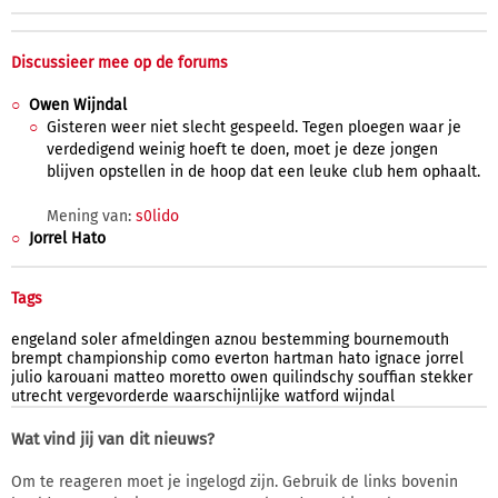
Discussieer mee op de forums
Owen Wijndal
Gisteren weer niet slecht gespeeld. Tegen ploegen waar je
verdedigend weinig hoeft te doen, moet je deze jongen
blijven opstellen in de hoop dat een leuke club hem ophaalt.
Mening van:
s0lido
Jorrel Hato
Tags
engeland
soler
afmeldingen
aznou
bestemming
bournemouth
brempt
championship
como
everton
hartman
hato
ignace
jorrel
julio
karouani
matteo
moretto
owen
quilindschy
souffian
stekker
utrecht
vergevorderde
waarschijnlijke
watford
wijndal
Wat vind jij van dit nieuws?
Om te reageren moet je ingelogd zijn. Gebruik de links bovenin