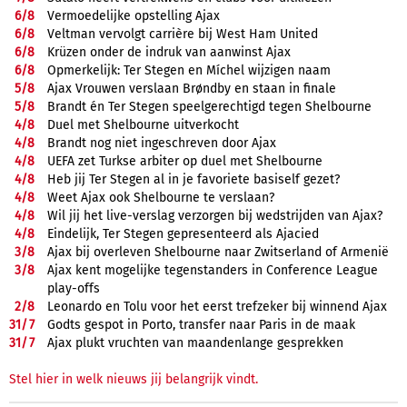
6/
8
Vermoedelijke opstelling Ajax
6/
8
Veltman vervolgt carrière bij West Ham United
6/
8
Krüzen onder de indruk van aanwinst Ajax
6/
8
Opmerkelijk: Ter Stegen en Míchel wijzigen naam
5/
8
Ajax Vrouwen verslaan Brøndby en staan in finale
5/
8
Brandt én Ter Stegen speelgerechtigd tegen Shelbourne
4/
8
Duel met Shelbourne uitverkocht
4/
8
Brandt nog niet ingeschreven door Ajax
4/
8
UEFA zet Turkse arbiter op duel met Shelbourne
4/
8
Heb jij Ter Stegen al in je favoriete basiself gezet?
4/
8
Weet Ajax ook Shelbourne te verslaan?
4/
8
Wil jij het live-verslag verzorgen bij wedstrijden van Ajax?
4/
8
Eindelijk, Ter Stegen gepresenteerd als Ajacied
3/
8
Ajax bij overleven Shelbourne naar Zwitserland of Armenië
3/
8
Ajax kent mogelijke tegenstanders in Conference League
play-offs
2/
8
Leonardo en Tolu voor het eerst trefzeker bij winnend Ajax
31/
7
Godts gespot in Porto, transfer naar Paris in de maak
31/
7
Ajax plukt vruchten van maandenlange gesprekken
Stel hier in welk nieuws jij belangrijk vindt.