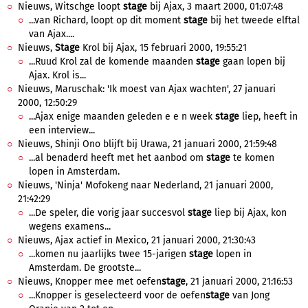
Nieuws, Witschge loopt
stage
bij Ajax, 3 maart 2000, 01:07:48
...van Richard, loopt op dit moment
stage
bij het tweede elftal
van Ajax....
Nieuws,
Stage
Krol bij Ajax, 15 februari 2000, 19:55:21
...Ruud Krol zal de komende maanden
stage
gaan lopen bij
Ajax. Krol is...
Nieuws, Maruschak: 'Ik moest van Ajax wachten', 27 januari
2000, 12:50:29
...Ajax enige maanden geleden e e n week
stage
liep, heeft in
een interview...
Nieuws, Shinji Ono blijft bij Urawa, 21 januari 2000, 21:59:48
...al benaderd heeft met het aanbod om
stage
te komen
lopen in Amsterdam.
Nieuws, 'Ninja' Mofokeng naar Nederland, 21 januari 2000,
21:42:29
...De speler, die vorig jaar succesvol
stage
liep bij Ajax, kon
wegens examens...
Nieuws, Ajax actief in Mexico, 21 januari 2000, 21:30:43
...komen nu jaarlijks twee 15-jarigen
stage
lopen in
Amsterdam. De grootste...
Nieuws, Knopper mee met oefen
stage
, 21 januari 2000, 21:16:53
...Knopper is geselecteerd voor de oefen
stage
van Jong