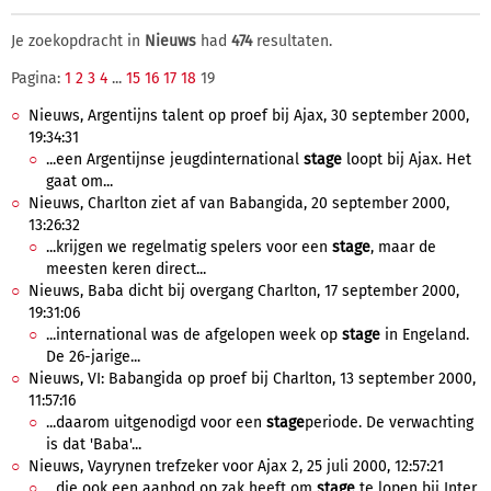
Je zoekopdracht in
Nieuws
had
474
resultaten.
Pagina:
1
2
3
4
...
15
16
17
18
19
Nieuws, Argentijns talent op proef bij Ajax, 30 september 2000,
19:34:31
...een Argentijnse jeugdinternational
stage
loopt bij Ajax. Het
gaat om...
Nieuws, Charlton ziet af van Babangida, 20 september 2000,
13:26:32
...krijgen we regelmatig spelers voor een
stage
, maar de
meesten keren direct...
Nieuws, Baba dicht bij overgang Charlton, 17 september 2000,
19:31:06
...international was de afgelopen week op
stage
in Engeland.
De 26-jarige...
Nieuws, VI: Babangida op proef bij Charlton, 13 september 2000,
11:57:16
...daarom uitgenodigd voor een
stage
periode. De verwachting
is dat 'Baba'...
Nieuws, Vayrynen trefzeker voor Ajax 2, 25 juli 2000, 12:57:21
...die ook een aanbod op zak heeft om
stage
te lopen bij Inter