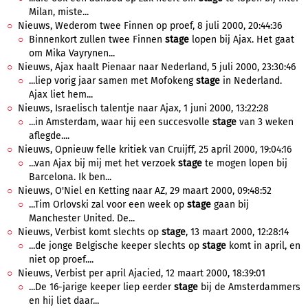
Milan, miste...
Nieuws, Wederom twee Finnen op proef, 8 juli 2000, 20:44:36
Binnenkort zullen twee Finnen
stage
lopen bij Ajax. Het gaat
om Mika Vayrynen...
Nieuws, Ajax haalt Pienaar naar Nederland, 5 juli 2000, 23:30:46
...liep vorig jaar samen met Mofokeng
stage
in Nederland.
Ajax liet hem...
Nieuws, Israelisch talentje naar Ajax, 1 juni 2000, 13:22:28
...in Amsterdam, waar hij een succesvolle
stage
van 3 weken
aflegde....
Nieuws, Opnieuw felle kritiek van Cruijff, 25 april 2000, 19:04:16
...van Ajax bij mij met het verzoek
stage
te mogen lopen bij
Barcelona. Ik ben...
Nieuws, O'Niel en Ketting naar AZ, 29 maart 2000, 09:48:52
...Tim Orlovski zal voor een week op
stage
gaan bij
Manchester United. De...
Nieuws, Verbist komt slechts op
stage
, 13 maart 2000, 12:28:14
...de jonge Belgische keeper slechts op
stage
komt in april, en
niet op proef....
Nieuws, Verbist per april Ajacied, 12 maart 2000, 18:39:01
...De 16-jarige keeper liep eerder
stage
bij de Amsterdammers
en hij liet daar...