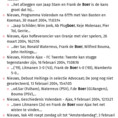
...het afzeggen van Jaap Stam en Frank de
Boer
is de kans
groot dat hij...
Nieuws, Programma Volendam na 6???h met Van Basten en
Koeman, 30 maart 2004, 11:03:14
...Jaap Schilder; Wim Jonk, Ab Plug
boer
, Keje Molenaar, Pier
Tol, Gerrie...
Nieuws, Ajax hofleverancier van Oranje met vier spelers, 26
maart 2004, 16:21:16
...der Sar, Ronald Waterreus, Frank de
Boer
, Wilfred Bouma,
John Heitinga,...
Nieuws, Historie Ajax - FC Twente: Twente kan stugge
tegenstander zijn, 16 februari 2004, 11:08:16
...('19), Litmanen 3-0 ('43), Frank de
Boer
4-0 ('65), Wamberto
5-0...
Nieuws, Debuut Heitinga in selectie Advocaat; De Jong nog niet
geselecteerd, 13 februari 2004, 15:47:05
...vd.Sar (Fulham), Waterreus (PSV), F.de
Boer
(Gl.Rangers),
Bouma (PSV),...
Nieuws, Geschiedenis Volendam - Ajax, 9 februari 2004, 12:13:21
...toen Litmanen (2x) en Frank de
Boer
voor Ajax het net
wisten te vinden....
Nieuws, Vak 410 roept zondag uit tot "Amsterdamdag", 3 februari