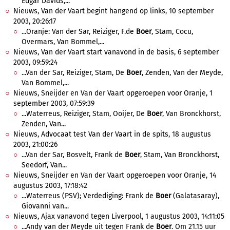
Edgar Davids,...
Nieuws, Van der Vaart begint hangend op links, 10 september
2003, 20:26:17
...Oranje: Van der Sar, Reiziger, F.de
Boer
, Stam, Cocu,
Overmars, Van Bommel,...
Nieuws, Van der Vaart start vanavond in de basis, 6 september
2003, 09:59:24
...Van der Sar, Reiziger, Stam, De
Boer
, Zenden, Van der Meyde,
Van Bommel,...
Nieuws, Sneijder en Van der Vaart opgeroepen voor Oranje, 1
september 2003, 07:59:39
...Waterreus, Reiziger, Stam, Ooijer, De
Boer
, Van Bronckhorst,
Zenden, Van...
Nieuws, Advocaat test Van der Vaart in de spits, 18 augustus
2003, 21:00:26
...Van der Sar, Bosvelt, Frank de
Boer
, Stam, Van Bronckhorst,
Seedorf, Van...
Nieuws, Sneijder en Van der Vaart opgeroepen voor Oranje, 14
augustus 2003, 17:18:42
...Waterreus (PSV); Verdediging: Frank de
Boer
(Galatasaray),
Giovanni van...
Nieuws, Ajax vanavond tegen Liverpool, 1 augustus 2003, 14:11:05
...Andy van der Meyde uit tegen Frank de
Boer
. Om 21.15 uur