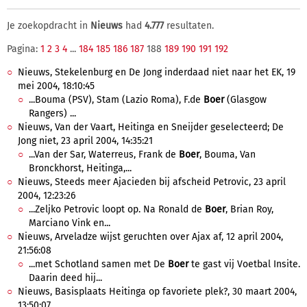
Je zoekopdracht in
Nieuws
had
4.777
resultaten.
Pagina:
1
2
3
4
...
184
185
186
187
188
189
190
191
192
Nieuws, Stekelenburg en De Jong inderdaad niet naar het EK, 19
mei 2004, 18:10:45
...Bouma (PSV), Stam (Lazio Roma), F.de
Boer
(Glasgow
Rangers) ...
Nieuws, Van der Vaart, Heitinga en Sneijder geselecteerd; De
Jong niet, 23 april 2004, 14:35:21
...Van der Sar, Waterreus, Frank de
Boer
, Bouma, Van
Bronckhorst, Heitinga,...
Nieuws, Steeds meer Ajacieden bij afscheid Petrovic, 23 april
2004, 12:23:26
...Zeljko Petrovic loopt op. Na Ronald de
Boer
, Brian Roy,
Marciano Vink en...
Nieuws, Arveladze wijst geruchten over Ajax af, 12 april 2004,
21:56:08
...met Schotland samen met De
Boer
te gast vij Voetbal Insite.
Daarin deed hij...
Nieuws, Basisplaats Heitinga op favoriete plek?, 30 maart 2004,
13:50:07