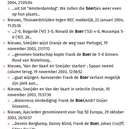
2004, 21:05:04
...uit tot "Amsterdamdag". We zullen die
boer
tjes weer even
op hun plaats...
Nieuws, Thuiswedstrijden tegen NEC makkelijk, 22 januari 2004,
11:35:36
...2-0, Bogarde ('41) 3-0, Ronald de
Boer
('53) 4-0, Musampa 5-
0 ('67). 28...
Nieuws, Sneijder wijst Oranje de weg naar Portugal, 19
november 2003, 21:17:12
...genomen hoekschop kopte Frank de
Boer
de 5-0 binnen.
Ruud van Nistelrooy...
Nieuws, 'Van der Vaart en Sneijder starten' ; Spaan neemt
column terug, 19 november 2003, 12:56:52
...gaat wijzigen. Aanvoerder Frank de
Boer
verliest mogelijk
zijn plek aan...
Nieuws, Sneijder en Van der Vaart in selectie Oranje, 10
november 2003, 15:57:36
...Waterreus Verdediging: Frank de
Boer
,Andr? Ooijer
Giovanni...
Nieuws, Ajacieden genomineerd voor Top 50 Europa, 29 oktober
2003, 20:10:57
...Dennis Bergkamp, Danny Blind, Frank de
Boer
, Johan Cruijff,