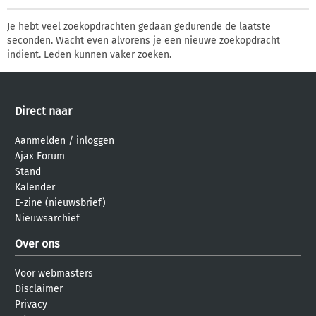
Je hebt veel zoekopdrachten gedaan gedurende de laatste
seconden. Wacht even alvorens je een nieuwe zoekopdracht
indient. Leden kunnen vaker zoeken.
Direct naar
Aanmelden
/
inloggen
Ajax Forum
Stand
Kalender
E-zine (nieuwsbrief)
Nieuwsarchief
Over ons
Voor webmasters
Disclaimer
Privacy