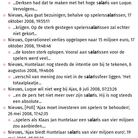
...Derksen had dat te maken met het hoge s
alar
is van Luque.
Vervolgens...
Nieuws, Ajax gaat bezuinigen, behalve op spelerss
alar
issen, 17
oktober 2008, 19:55:11
...krijgen. Op de sterk gestegen spelerss
alar
issen zal echter
niet gekort...
Nieuws, Operationeel verlies opgelopen naar 15 miljoen euro, 17
oktober 2008, 19:48:46
...de kosten sterk oplopen. Vooral aan s
alar
issen voor de
spelers werd veel...
Nieuws, Huntelaar: nog steeds de intentie om bij te tekenen, 6
augustus 2008, 19:46:06
...verschil van mening zou niet in de s
alar
issfeer liggen. 'Het
totaalplaatje...
Nieuws, Luque wil niet weg bij Ajax, 8 juli 2008, 07:23:26
...en de pers het niet meer over zijn s
alar
is. Hij is nog steeds
een absolute...
Nieuws, [Poll] 'Ajax moet investeren om spelers te behouden',
26 mei 2008, 17:42:35
...spelers als Klaas Jan Huntelaar een s
alar
is van vier miljoen
zou aanbieden....
Nieuws, 'Ajax biedt Huntelaar s
alar
is van vier miljoen euro', 19