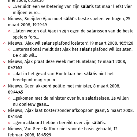
mei 2008, 05:09:36
...verluidt' een verbetering van zijn s
alar
is tot maar liefst vier
miljoen euro...
Nieuws, Sneijder: Ajax moet s
alar
is beste spelers verhogen, 25
maart 2008, 19:29:49
...laten weten dat Ajax in zijn ogen de s
alar
issen van de beste
spelers fors...
Nieuws, 'Ajax wil s
alar
isplafond loslaten', 19 maart 2008, 16:51:26
...International meldt dat Ajax het s
alar
isplafond wil loslaten.
De club wil...
Nieuws, Ajax praat deze week met Huntelaar, 19 maart 2008,
07:21:53
...dat in het geval van Huntelaar het s
alar
is niet het
breekpunt mag zijn in...
Nieuws, Geen akkoord politie met minister, 8 maart 2008,
09:44:45
...gekomen met de minister over hun s
alar
iseisen. Ze willen
nu opnieuw gaan...
Nieuws, 'Ajax laat Koster zonder afkoopsom gaan', 5 maart 2008,
07:13:40
...geen akkoord hebben bereikt over zijn s
alar
is.
Nieuws, Van Geel: Kuffour niet voor de basis gehaald, 12
februari 2008, 18:45:29