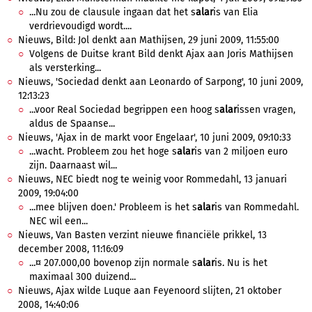
...Nu zou de clausule ingaan dat het s
alar
is van Elia
verdrievoudigd wordt....
Nieuws, Bild: Jol denkt aan Mathijsen, 29 juni 2009, 11:55:00
Volgens de Duitse krant Bild denkt Ajax aan Joris Mathijsen
als versterking...
Nieuws, 'Sociedad denkt aan Leonardo of Sarpong', 10 juni 2009,
12:13:23
...voor Real Sociedad begrippen een hoog s
alar
issen vragen,
aldus de Spaanse...
Nieuws, 'Ajax in de markt voor Engelaar', 10 juni 2009, 09:10:33
...wacht. Probleem zou het hoge s
alar
is van 2 miljoen euro
zijn. Daarnaast wil...
Nieuws, NEC biedt nog te weinig voor Rommedahl, 13 januari
2009, 19:04:00
...mee blijven doen.' Probleem is het s
alar
is van Rommedahl.
NEC wil een...
Nieuws, Van Basten verzint nieuwe financiële prikkel, 13
december 2008, 11:16:09
...¤ 207.000,00 bovenop zijn normale s
alar
is. Nu is het
maximaal 300 duizend...
Nieuws, Ajax wilde Luque aan Feyenoord slijten, 21 oktober
2008, 14:40:06