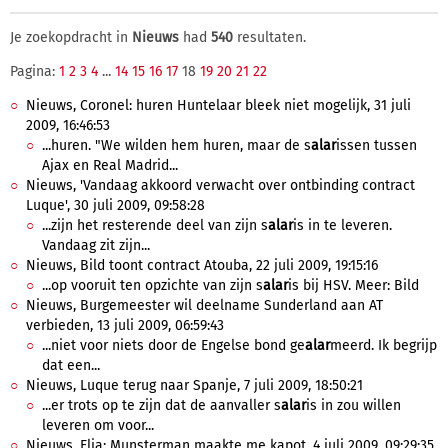
Je zoekopdracht in
Nieuws
had
540
resultaten.
Pagina:
1
2
3
4
...
14
15
16
17
18
19
20
21
22
Nieuws, Coronel: huren Huntelaar bleek niet mogelijk, 31 juli
2009, 16:46:53
...huren. "We wilden hem huren, maar de s
alar
issen tussen
Ajax en Real Madrid...
Nieuws, 'Vandaag akkoord verwacht over ontbinding contract
Luque', 30 juli 2009, 09:58:28
...zijn het resterende deel van zijn s
alar
is in te leveren.
Vandaag zit zijn...
Nieuws, Bild toont contract Atouba, 22 juli 2009, 19:15:16
...op vooruit ten opzichte van zijn s
alar
is bij HSV. Meer: Bild
Nieuws, Burgemeester wil deelname Sunderland aan AT
verbieden, 13 juli 2009, 06:59:43
...niet voor niets door de Engelse bond ge
alar
meerd. Ik begrijp
dat een...
Nieuws, Luque terug naar Spanje, 7 juli 2009, 18:50:21
...er trots op te zijn dat de aanvaller s
alar
is in zou willen
leveren om voor...
Nieuws, Elia: Munsterman maakte me kapot, 4 juli 2009, 09:29:35