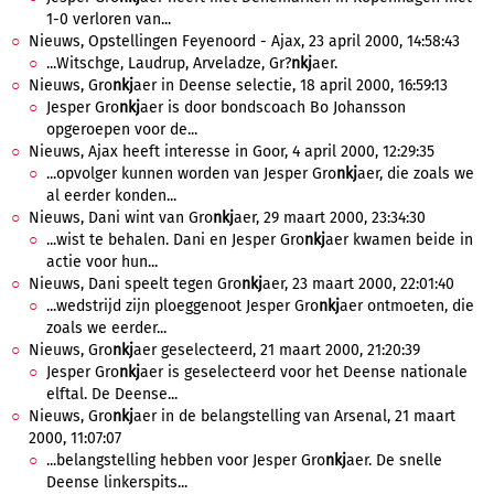
1-0 verloren van...
Nieuws, Opstellingen Feyenoord - Ajax, 23 april 2000, 14:58:43
...Witschge, Laudrup, Arveladze, Gr?
nkj
aer.
Nieuws, Gro
nkj
aer in Deense selectie, 18 april 2000, 16:59:13
Jesper Gro
nkj
aer is door bondscoach Bo Johansson
opgeroepen voor de...
Nieuws, Ajax heeft interesse in Goor, 4 april 2000, 12:29:35
...opvolger kunnen worden van Jesper Gro
nkj
aer, die zoals we
al eerder konden...
Nieuws, Dani wint van Gro
nkj
aer, 29 maart 2000, 23:34:30
...wist te behalen. Dani en Jesper Gro
nkj
aer kwamen beide in
actie voor hun...
Nieuws, Dani speelt tegen Gro
nkj
aer, 23 maart 2000, 22:01:40
...wedstrijd zijn ploeggenoot Jesper Gro
nkj
aer ontmoeten, die
zoals we eerder...
Nieuws, Gro
nkj
aer geselecteerd, 21 maart 2000, 21:20:39
Jesper Gro
nkj
aer is geselecteerd voor het Deense nationale
elftal. De Deense...
Nieuws, Gro
nkj
aer in de belangstelling van Arsenal, 21 maart
2000, 11:07:07
...belangstelling hebben voor Jesper Gro
nkj
aer. De snelle
Deense linkerspits...