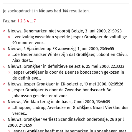
Je zoekopdracht in
Nieuws
had
144
resultaten.
Pagina:
1
2
3
4
...
7
Nieuws, Denemarken niet voorbij Belgie, 3 juni 2000, 21:39:23
...veelvuldig wisselden speelde Jesper Gro
nkj
aer de voltallige
90 minuten voor...
Nieuws, 4 Ajacieden op EK aanwezig, 1 juni 2000, 23:54:55
...de Nederlandser Winter zijn dat Gro
nkj
aer, Lobont en Chivu.
Ajax doet...
Nieuws, Gro
nkj
aer in definitieve selectie, 25 mei 2000, 22:33:12
Jesper Gro
nkj
aer is door de Deense bondscoach gekozen in
de definitieve...
Nieuws, Jesper Gro
nkj
aer in EK-selectie, 19 mei 2000, 02:05:26
Jesper Gro
nkj
aer is door de Zweedse bondscoach Bo
Johansson geselecteerd voor...
Nieuws, Vierklau terug in de basis, 7 mei 2000, 13:46:09
...Knopper, Ludrup, Arveladze en Gro
nkj
aer. Naast Vierklau dus
verder...
Nieuws, Gro
nkj
aer verliest Scandinavisch onderonsje, 26 april
2000, 21:51:59
Jesper Gro
nkj
aer heeft met Denemarken in Kopenhagen met