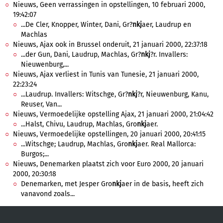
Nieuws, Geen verrassingen in opstellingen, 10 februari 2000,
19:42:07
...De Cler, Knopper, Winter, Dani, Gr?
nkj
aer, Laudrup en
Machlas
Nieuws, Ajax ook in Brussel onderuit, 21 januari 2000, 22:37:18
...der Gun, Dani, Laudrup, Machlas, Gr?
nkj
?r. Invallers:
Nieuwenburg,...
Nieuws, Ajax verliest in Tunis van Tunesie, 21 januari 2000,
22:23:24
...Laudrup. Invallers: Witschge, Gr?
nkj
?r, Nieuwenburg, Kanu,
Reuser, Van...
Nieuws, Vermoedelijke opstelling Ajax, 21 januari 2000, 21:04:42
...Halst, Chivu, Laudrup, Machlas, Gro
nkj
aer.
Nieuws, Vermoedelijke opstellingen, 20 januari 2000, 20:41:15
...Witschge; Laudrup, Machlas, Gro
nkj
aer. Real Mallorca:
Burgos;...
Nieuws, Denemarken plaatst zich voor Euro 2000, 20 januari
2000, 20:30:18
Denemarken, met Jesper Gro
nkj
aer in de basis, heeft zich
vanavond zoals...