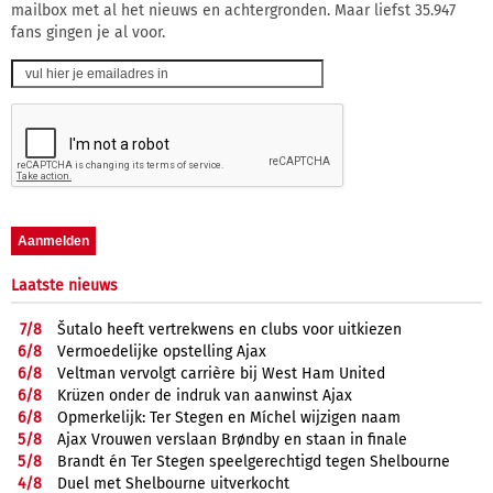
mailbox met al het nieuws en achtergronden. Maar liefst 35.947
fans gingen je al voor.
Laatste nieuws
7/
8
Šutalo heeft vertrekwens en clubs voor uitkiezen
6/
8
Vermoedelijke opstelling Ajax
6/
8
Veltman vervolgt carrière bij West Ham United
6/
8
Krüzen onder de indruk van aanwinst Ajax
6/
8
Opmerkelijk: Ter Stegen en Míchel wijzigen naam
5/
8
Ajax Vrouwen verslaan Brøndby en staan in finale
5/
8
Brandt én Ter Stegen speelgerechtigd tegen Shelbourne
4/
8
Duel met Shelbourne uitverkocht