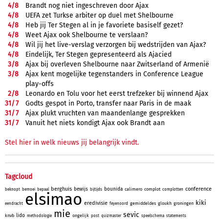
4/
8
Brandt nog niet ingeschreven door Ajax
4/
8
UEFA zet Turkse arbiter op duel met Shelbourne
4/
8
Heb jij Ter Stegen al in je favoriete basiself gezet?
4/
8
Weet Ajax ook Shelbourne te verslaan?
4/
8
Wil jij het live-verslag verzorgen bij wedstrijden van Ajax?
4/
8
Eindelijk, Ter Stegen gepresenteerd als Ajacied
3/
8
Ajax bij overleven Shelbourne naar Zwitserland of Armenië
3/
8
Ajax kent mogelijke tegenstanders in Conference League
play-offs
2/
8
Leonardo en Tolu voor het eerst trefzeker bij winnend Ajax
31/
7
Godts gespot in Porto, transfer naar Paris in de maak
31/
7
Ajax plukt vruchten van maandenlange gesprekken
31/
7
Vanuit het niets kondigt Ajax ook Brandt aan
Stel hier in welk nieuws jij belangrijk vindt.
Tagcloud
berghuis
conference
bewijs
bounida
calimero
complot
beknopt
bemoei
bepaal
bijtijds
complotten
elsimao
kiki
eredivisie
gemiddeldes
gloukh
groningen
eendracht
feyenoord
mie
sevic
lido
knvb
ongelijk
methodologie
post
quizmaster
speelschema
statements