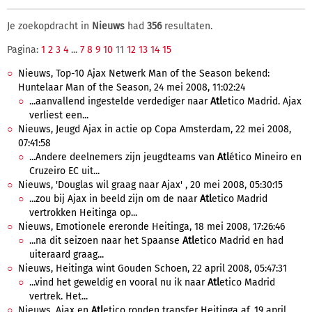
Je zoekopdracht in
Nieuws
had
356
resultaten.
Pagina:
1
2
3
4
...
7
8
9
10
11
12
13
14
15
Nieuws, Top-10 Ajax Netwerk Man of the Season bekend:
Huntelaar Man of the Season, 24 mei 2008, 11:02:24
...aanvallend ingestelde verdediger naar
Atl
etico Madrid. Ajax
verliest een...
Nieuws, Jeugd Ajax in actie op Copa Amsterdam, 22 mei 2008,
07:41:58
...Andere deelnemers zijn jeugdteams van
Atl
ético Mineiro en
Cruzeiro EC uit...
Nieuws, 'Douglas wil graag naar Ajax' , 20 mei 2008, 05:30:15
...zou bij Ajax in beeld zijn om de naar
Atl
etico Madrid
vertrokken Heitinga op...
Nieuws, Emotionele ereronde Heitinga, 18 mei 2008, 17:26:46
...na dit seizoen naar het Spaanse
Atl
etico Madrid en had
uiteraard graag...
Nieuws, Heitinga wint Gouden Schoen, 22 april 2008, 05:47:31
...vind het geweldig en vooral nu ik naar
Atl
etico Madrid
vertrek. Het...
Nieuws, Ajax en
Atl
etico ronden transfer Heitinga af, 19 april