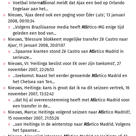
Voetbal Intern
atl
ional meldt dat Ajax een bod op Orlando
Engelaar aan het...
Nieuws, 'Ajax deed ook een poging voor Éder Luís', 13 januari
2008, 00:10:34
...Volgens Braziliaanse media heeft
Atl
ético-MG enige tijd
geleden een bod van...
Nieuws, 'Blessure blokkeert mogelijke transfer Zé Castro naar
Ajax', 11 januari 2008, 20:01:07
...Spaanse kranten stond Zé Castro van
Atl
etico Madrid in
serieuze...
Nieuws, VI: 'Heitinga beslist voor EK over zijn toekomst', 27
november 2007, 22:26:53
...toekomst. Naast het eerder genoemde
Atl
etico Madrid en
het Chelsea van Ten...
Nieuws, Heitinga: kans is groot dat ik na dit seizoen vertrek, 16
november 2007, 13:32:42
...dat hij al overeenstemming heeft met
Atl
etico Madrid voor
een transfer in de...
Nieuws, Marca: Heitinga volgend seizoen naar
Atl
etico Madrid?,
15 november 2007, 21:55:26
...van Heitinga in de winterstop naar
Atl
etico Madrid. Volgens
het Spaanse...