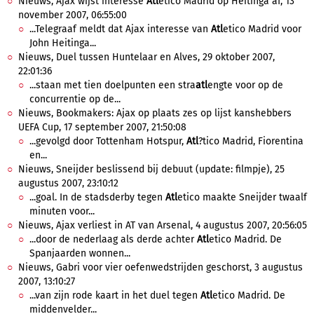
Nieuws, Ajax wijst interesse
Atl
etico Madrid op Heitinga af, 13
november 2007, 06:55:00
...Telegraaf meldt dat Ajax interesse van
Atl
etico Madrid voor
John Heitinga...
Nieuws, Duel tussen Huntelaar en Alves, 29 oktober 2007,
22:01:36
...staan met tien doelpunten een stra
atl
engte voor op de
concurrentie op de...
Nieuws, Bookmakers: Ajax op plaats zes op lijst kanshebbers
UEFA Cup, 17 september 2007, 21:50:08
...gevolgd door Tottenham Hotspur,
Atl
?tico Madrid, Fiorentina
en...
Nieuws, Sneijder beslissend bij debuut (update: filmpje), 25
augustus 2007, 23:10:12
...goal. In de stadsderby tegen
Atl
etico maakte Sneijder twaalf
minuten voor...
Nieuws, Ajax verliest in AT van Arsenal, 4 augustus 2007, 20:56:05
...door de nederlaag als derde achter
Atl
etico Madrid. De
Spanjaarden wonnen...
Nieuws, Gabri voor vier oefenwedstrijden geschorst, 3 augustus
2007, 13:10:27
...van zijn rode kaart in het duel tegen
Atl
etico Madrid. De
middenvelder...