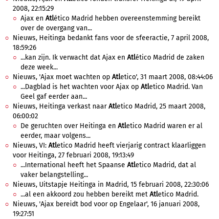
2008, 22:15:29
Ajax en
Atl
ético Madrid hebben overeenstemming bereikt
over de overgang van...
Nieuws, Heitinga bedankt fans voor de sfeeractie, 7 april 2008,
18:59:26
...kan zijn. Ik verwacht dat Ajax en
Atl
ético Madrid de zaken
deze week...
Nieuws, 'Ajax moet wachten op
Atl
etico', 31 maart 2008, 08:44:06
...Dagblad is het wachten voor Ajax op
Atl
etico Madrid. Van
Geel gaf eerder aan...
Nieuws, Heitinga verkast naar
Atl
etico Madrid, 25 maart 2008,
06:00:02
De geruchten over Heitinga en
Atl
etico Madrid waren er al
eerder, maar volgens...
Nieuws, VI:
Atl
etico Madrid heeft vierjarig contract klaarliggen
voor Heitinga, 27 februari 2008, 19:13:49
...International heeft het Spaanse
Atl
etico Madrid, dat al
vaker belangstelling...
Nieuws, Uitstapje Heitinga in Madrid, 15 februari 2008, 22:30:06
...al een akkoord zou hebben bereikt met
Atl
etico Madrid.
Nieuws, 'Ajax bereidt bod voor op Engelaar', 16 januari 2008,
19:27:51