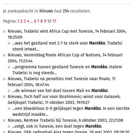
Je zoekopdracht in
Nieuws
had
254
resultaten.
Pagina:
1
2
3
4
...
6
7
8
9
10
11
Nieuws, Trabelsi wint Africa Cup met Tunesie, 14 februari 2004,
18:35:09
...was het gastland met 2-1 te sterk voor
Marokko
. Trabelsi
stond ietwat...
Nieuws, Vanmiddag finale African Cup of Nations, 14 februari
2004, 11:23:44
...programma tussen gastland Tunesie en
Marokko
. Hatem
Trabelsi is nog steeds...
Nieuws, Trabelsi na penalties met Tunesie naar finale, 11
februari 2004, 18:47:44
...de winnaar van het duel tussen Mali en
Marokko
.
Nieuws, Toch half uur voor Ibrahimovic; winst voor Galasek;
Gelijkspel Trabelsi, 11 oktober 2003, 19:19:27
...een bloedeloos 0-0 gelijkspel tegen
Marokko
. In een slechte
wedstrijd maakte...
Nieuws, Rentree Trabelsi bij Tunesie, 6 oktober 2003, 22:21:08
...volgt, ook in Tunesie, een duel tegen
Marokko
.
Nieuws, OFA: oefenduel Ajax tegen Oranje, 26 mei 2003, 08:38:20