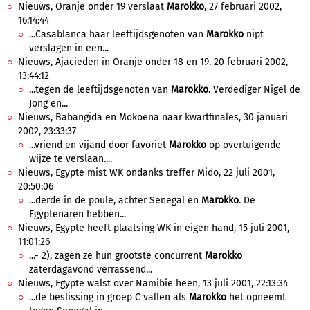
Nieuws, Oranje onder 19 verslaat
Marokko
, 27 februari 2002,
16:14:44
...Casablanca haar leeftijdsgenoten van
Marokko
nipt
verslagen in een...
Nieuws, Ajacieden in Oranje onder 18 en 19, 20 februari 2002,
13:44:12
...tegen de leeftijdsgenoten van
Marokko
. Verdediger Nigel de
Jong en...
Nieuws, Babangida en Mokoena naar kwartfinales, 30 januari
2002, 23:33:37
...vriend en vijand door favoriet
Marokko
op overtuigende
wijze te verslaan....
Nieuws, Egypte mist WK ondanks treffer Mido, 22 juli 2001,
20:50:06
...derde in de poule, achter Senegal en
Marokko
. De
Egyptenaren hebben...
Nieuws, Egypte heeft plaatsing WK in eigen hand, 15 juli 2001,
11:01:26
...- 2), zagen ze hun grootste concurrent
Marokko
zaterdagavond verrassend...
Nieuws, Egypte walst over Namibie heen, 13 juli 2001, 22:13:34
...de beslissing in groep C vallen als
Marokko
het opneemt