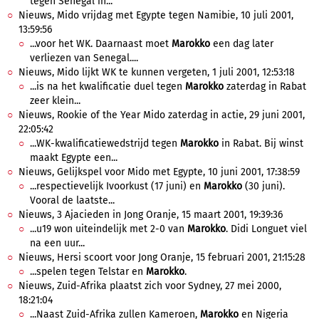
tegen Senegal in...
Nieuws, Mido vrijdag met Egypte tegen Namibie, 10 juli 2001,
13:59:56
...voor het WK. Daarnaast moet
Marokko
een dag later
verliezen van Senegal....
Nieuws, Mido lijkt WK te kunnen vergeten, 1 juli 2001, 12:53:18
...is na het kwalificatie duel tegen
Marokko
zaterdag in Rabat
zeer klein...
Nieuws, Rookie of the Year Mido zaterdag in actie, 29 juni 2001,
22:05:42
...WK-kwalificatiewedstrijd tegen
Marokko
in Rabat. Bij winst
maakt Egypte een...
Nieuws, Gelijkspel voor Mido met Egypte, 10 juni 2001, 17:38:59
...respectievelijk Ivoorkust (17 juni) en
Marokko
(30 juni).
Vooral de laatste...
Nieuws, 3 Ajacieden in Jong Oranje, 15 maart 2001, 19:39:36
...u19 won uiteindelijk met 2-0 van
Marokko
. Didi Longuet viel
na een uur...
Nieuws, Hersi scoort voor Jong Oranje, 15 februari 2001, 21:15:28
...spelen tegen Telstar en
Marokko
.
Nieuws, Zuid-Afrika plaatst zich voor Sydney, 27 mei 2000,
18:21:04
...Naast Zuid-Afrika zullen Kameroen,
Marokko
en Nigeria