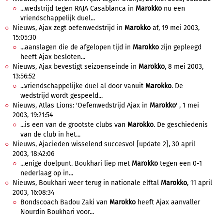
...wedstrijd tegen RAJA Casablanca in
Marokko
nu een
vriendschappelijk duel...
Nieuws, Ajax zegt oefenwedstrijd in
Marokko
af, 19 mei 2003,
15:05:30
...aanslagen die de afgelopen tijd in
Marokko
zijn gepleegd
heeft Ajax besloten...
Nieuws, Ajax bevestigt seizoenseinde in
Marokko
, 8 mei 2003,
13:56:52
...vriendschappelijke duel al door vanuit
Marokko
. De
wedstrijd wordt gespeeld...
Nieuws, Atlas Lions: 'Oefenwedstrijd Ajax in
Marokko
' , 1 mei
2003, 19:21:54
...is een van de grootste clubs van
Marokko
. De geschiedenis
van de club in het...
Nieuws, Ajacieden wisselend succesvol [update 2], 30 april
2003, 18:42:06
...enige doelpunt. Boukhari liep met
Marokko
tegen een 0-1
nederlaag op in...
Nieuws, Boukhari weer terug in nationale elftal
Marokko
, 11 april
2003, 16:08:34
Bondscoach Badou Zaki van
Marokko
heeft Ajax aanvaller
Nourdin Boukhari voor...