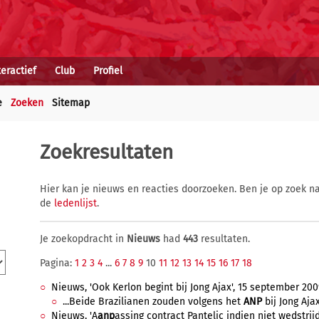
teractief
Club
Profiel
e
Zoeken
Sitemap
Zoekresultaten
Hier kan je nieuws en reacties doorzoeken. Ben je op zoek na
de
ledenlijst
.
Je zoekopdracht in
Nieuws
had
443
resultaten.
Pagina:
1
2
3
4
...
6
7
8
9
10
11
12
13
14
15
16
17
18
Nieuws, 'Ook Kerlon begint bij Jong Ajax', 15 september 2009
...Beide Brazilianen zouden volgens het
ANP
bij Jong Ajax
Nieuws, 'A
anp
assing contract Pantelic indien niet wedstrijdf