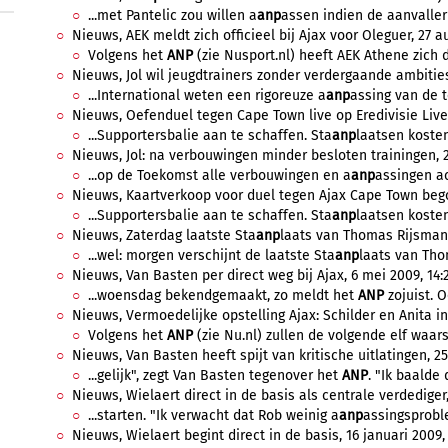
...met Pantelic zou willen a
anp
assen indien de aanvaller n
Nieuws, AEK meldt zich officieel bij Ajax voor Oleguer, 27 a
Volgens het
ANP
(zie Nusport.nl) heeft AEK Athene zich do
Nieuws, Jol wil jeugdtrainers zonder verdergaande ambities,
...International weten een rigoreuze a
anp
assing van de t
Nieuws, Oefenduel tegen Cape Town live op Eredivisie Live, 
...Supportersbalie aan te schaffen. Sta
anp
laatsen kosten 
Nieuws, Jol: na verbouwingen minder besloten trainingen, 24
...op de Toekomst alle verbouwingen en a
anp
assingen ac
Nieuws, Kaartverkoop voor duel tegen Ajax Cape Town begon
...Supportersbalie aan te schaffen. Sta
anp
laatsen kosten 
Nieuws, Zaterdag laatste Sta
anp
laats van Thomas Rijsman,
...wel: morgen verschijnt de laatste Sta
anp
laats van Tho
Nieuws, Van Basten per direct weg bij Ajax, 6 mei 2009, 14:2
...woensdag bekendgemaakt, zo meldt het
ANP
zojuist. O
Nieuws, Vermoedelijke opstelling Ajax: Schilder en Anita in
Volgens het
ANP
(zie Nu.nl) zullen de volgende elf waarsc
Nieuws, Van Basten heeft spijt van kritische uitlatingen, 25 
...gelijk", zegt Van Basten tegenover het
ANP
. "Ik baalde 
Nieuws, Wielaert direct in de basis als centrale verdediger, 
...starten. "Ik verwacht dat Rob weinig a
anp
assingsproble
Nieuws, Wielaert begint direct in de basis, 16 januari 2009, 