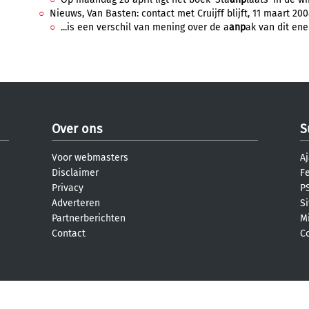
Nieuws, Van Basten: contact met Cruijff blijft, 11 maart 200
...is een verschil van mening over de a
anp
ak van dit ene 
Over ons
S
Voor webmasters
Aj
Disclaimer
F
Privacy
PS
Adverteren
S
Partnerberichten
M
Contact
C