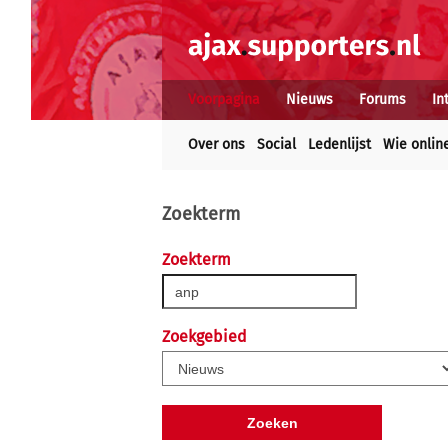
Voorpagina
Nieuws
Forums
In
Over ons
Social
Ledenlijst
Wie onlin
Zoekterm
Zoekterm
Zoekgebied