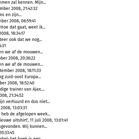
men zal kennen. Mijn...
mber 2008, 21:42:32
s en zijn...
ber 2008, 06:59:41
Hoe dat gaat, weet ik...
008, 18:34:17
ateer ook dat we nog...
6:31
ken we af de mouwen...
ber 2008, 20:36:22
ken we af de mouwen...
tember 2008, 18:11:33
g zuid-oost Europa...
er 2008, 18:52:40
ige trainer van Ajax....
08, 21:34:52
jn verhuurd en dus niet...
2008, 13:03:31
 heb de afgelopen week...
uwe uitshirt', 11 juli 2008, 13:01:41
sgevonden. Wij kunnen...
20:33:45
nkel: het boek is een...