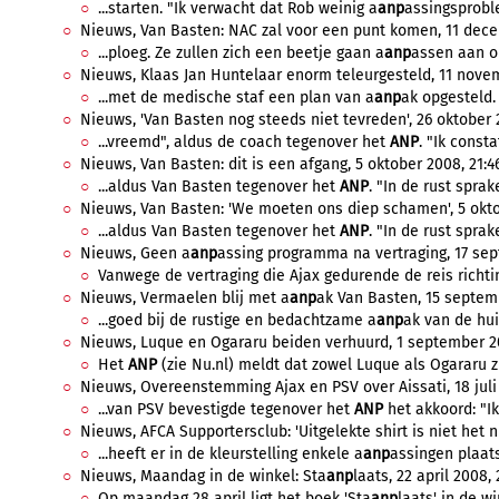
...starten. "Ik verwacht dat Rob weinig a
anp
assingsproble
Nieuws, Van Basten: NAC zal voor een punt komen, 11 dece
...ploeg. Ze zullen zich een beetje gaan a
anp
assen aan on
Nieuws, Klaas Jan Huntelaar enorm teleurgesteld, 11 novem
...met de medische staf een plan van a
anp
ak opgesteld. 
Nieuws, 'Van Basten nog steeds niet tevreden', 26 oktober 2
...vreemd", aldus de coach tegenover het
ANP
. "Ik const
Nieuws, Van Basten: dit is een afgang, 5 oktober 2008, 21:4
...aldus Van Basten tegenover het
ANP
. "In de rust spra
Nieuws, Van Basten: 'We moeten ons diep schamen', 5 okto
...aldus Van Basten tegenover het
ANP
. "In de rust spra
Nieuws, Geen a
anp
assing programma na vertraging, 17 sep
Vanwege de vertraging die Ajax gedurende de reis richtin
Nieuws, Vermaelen blij met a
anp
ak Van Basten, 15 septemb
...goed bij de rustige en bedachtzame a
anp
ak van de huid
Nieuws, Luque en Ogararu beiden verhuurd, 1 september 20
Het
ANP
(zie Nu.nl) meldt dat zowel Luque als Ogararu zi
Nieuws, Overeenstemming Ajax en PSV over Aissati, 18 juli 
...van PSV bevestigde tegenover het
ANP
het akkoord: "Ik
Nieuws, AFCA Supportersclub: 'Uitgelekte shirt is niet het nie
...heeft er in de kleurstelling enkele a
anp
assingen plaat
Nieuws, Maandag in de winkel: Sta
anp
laats, 22 april 2008, 
Op maandag 28 april ligt het boek 'Sta
anp
laats' in de wi