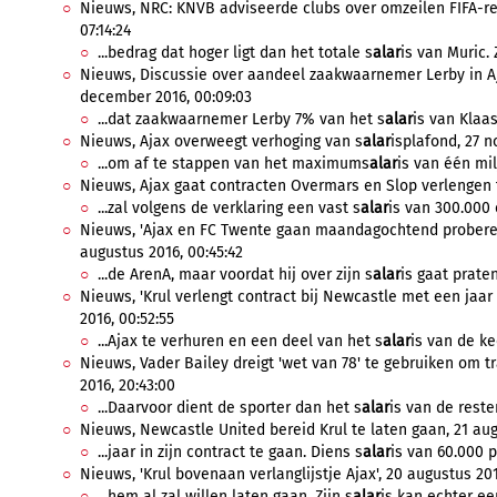
Nieuws, NRC: KNVB adviseerde clubs over omzeilen FIFA-re
07:14:24
...bedrag dat hoger ligt dan het totale s
alar
is van Muric.
Nieuws, Discussie over aandeel zaakwaarnemer Lerby in Aj
december 2016, 00:09:03
...dat zaakwaarnemer Lerby 7% van het s
alar
is van Klaas
Nieuws, Ajax overweegt verhoging van s
alar
isplafond, 27 
...om af te stappen van het maximums
alar
is van één milj
Nieuws, Ajax gaat contracten Overmars en Slop verlengen to
...zal volgens de verklaring een vast s
alar
is van 300.000 
Nieuws, 'Ajax en FC Twente gaan maandagochtend proberen 
augustus 2016, 00:45:42
...de ArenA, maar voordat hij over zijn s
alar
is gaat prate
Nieuws, 'Krul verlengt contract bij Newcastle met een jaar
2016, 00:52:55
...Ajax te verhuren en een deel van het s
alar
is van de ke
Nieuws, Vader Bailey dreigt 'wet van 78' te gebruiken om t
2016, 20:43:00
...Daarvoor dient de sporter dan het s
alar
is van de reste
Nieuws, Newcastle United bereid Krul te laten gaan, 21 aug
...jaar in zijn contract te gaan. Diens s
alar
is van 60.000 p
Nieuws, 'Krul bovenaan verlanglijstje Ajax', 20 augustus 201
...hem al zal willen laten gaan. Zijn s
alar
is kan echter een