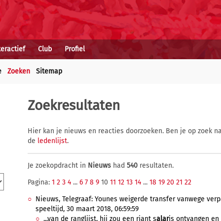
teractief
Club
Profiel
e
Zoeken
Sitemap
Zoekresultaten
Hier kan je nieuws en reacties doorzoeken. Ben je op zoek na
de
ledenlijst
.
Je zoekopdracht in
Nieuws
had
540
resultaten.
Pagina:
1
2
3
4
...
6
7
8
9
10
11
12
13
14
...
18
19
20
21
22
Nieuws, Telegraaf: Younes weigerde transfer vanwege verp
speeltijd, 30 maart 2018, 06:59:59
...van de ranglijst, hij zou een riant s
alar
is ontvangen en 