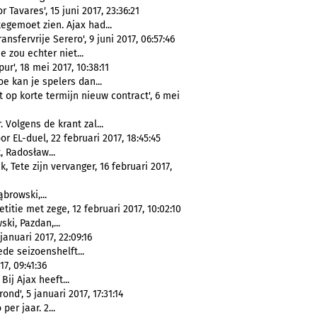
Tavares', 15 juni 2017, 23:36:21
tegemoet zien. Ajax had...
nsfervrije Serero', 9 juni 2017, 06:57:46
e zou echter niet...
r', 18 mei 2017, 10:38:11
oe kan je spelers dan...
 op korte termijn nieuw contract', 6 mei
 Volgens de krant zal...
 EL-duel, 22 februari 2017, 18:45:45
, Radosław...
, Tete zijn vervanger, 16 februari 2017,
ąbrowski,...
itie met zege, 12 februari 2017, 10:02:10
ski, Pazdan,...
januari 2017, 22:09:16
de seizoenshelft...
7, 09:41:36
 Bij Ajax heeft...
nd', 5 januari 2017, 17:31:14
per jaar. 2...