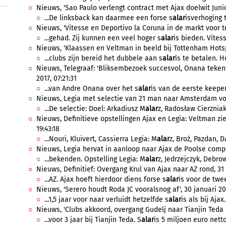
Nieuws, 'Sao Paulo verlengt contract met Ajax doelwit Junior 
...De linksback kan daarmee een forse s
alar
isverhoging 
Nieuws, 'Vitesse en Deportivo la Coruna in de markt voor tra
...gehad. Zij kunnen een veel hoger s
alar
is bieden. Vitess
Nieuws, 'Klaassen en Veltman in beeld bij Tottenham Hotspu
...clubs zijn bereid het dubbele aan s
alar
is te betalen. H
Nieuws, Telegraaf: 'Bliksembezoek succesvol, Onana tekent
2017, 07:21:31
...van Andre Onana over het s
alar
is van de eerste keeper.
Nieuws, Legia met selectie van 21 man naar Amsterdam voor
...De selectie: Doel: Arkadiusz M
alar
z, Radosław Cierzniak
Nieuws, Definitieve opstellingen Ajax en Legia: Veltman ziek
19:43:18
...Nouri, Kluivert, Cassierra Legia: M
alar
z, Broź, Pazdan, D
Nieuws, Legia hervat in aanloop naar Ajax de Poolse compet
...bekenden. Opstelling Legia: M
alar
z, Jedrzejczyk, Debrow
Nieuws, Definitief: Overgang Krul van Ajax naar AZ rond, 31 
...AZ. Ajax hoeft hierdoor diens forse s
alar
is voor de twee
Nieuws, 'Serero houdt Roda JC vooralsnog af', 30 januari 201
...1,5 jaar voor naar verluidt hetzelfde s
alar
is als bij Ajax.
Nieuws, 'Clubs akkoord, overgang Gudelj naar Tianjin Teda ro
...voor 3 jaar bij Tianjin Teda. S
alar
is 5 miljoen euro netto 