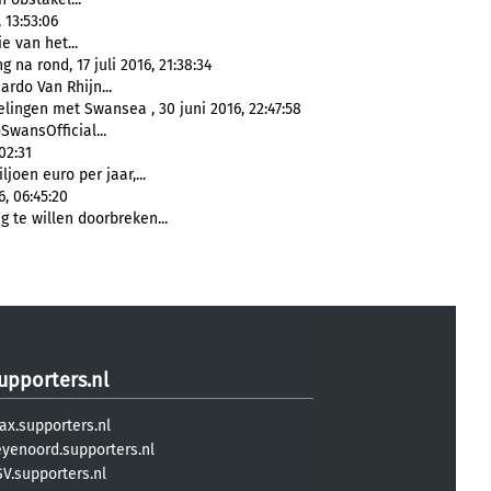
 13:53:06
ie van het...
na rond, 17 juli 2016, 21:38:34
cardo Van Rhijn...
ingen met Swansea , 30 juni 2016, 22:47:58
SwansOfficial...
02:31
iljoen euro per jaar,...
6, 06:45:20
g te willen doorbreken...
upporters.nl
ax.supporters.nl
eyenoord.supporters.nl
V.supporters.nl