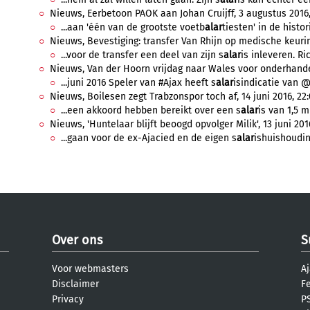
Nieuws, Eerbetoon PAOK aan Johan Cruijff, 3 augustus 2016,
...aan 'één van de grootste voetb
alar
tiesten' in de histor
Nieuws, Bevestiging: transfer Van Rhijn op medische keuring 
...voor de transfer een deel van zijn s
alar
is inleveren. Ri
Nieuws, Van der Hoorn vrijdag naar Wales voor onderhandel
...juni 2016 Speler van #Ajax heeft s
alar
isindicatie van @
Nieuws, Boilesen zegt Trabzonspor toch af, 14 juni 2016, 22:
...een akkoord hebben bereikt over een s
alar
is van 1,5 m
Nieuws, 'Huntelaar blijft beoogd opvolger Milik', 13 juni 201
...gaan voor de ex-Ajacied en de eigen s
alar
ishuishoudin
Over ons
S
Voor webmasters
Aj
Disclaimer
F
Privacy
PS