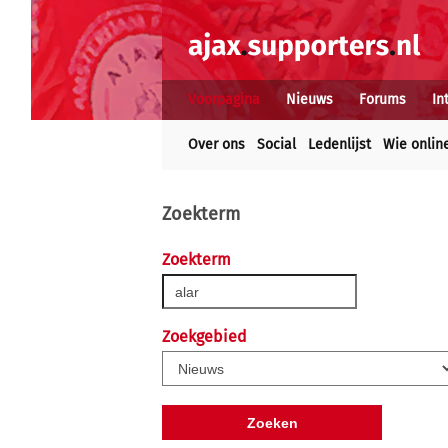
Voorpagina
Nieuws
Forums
In
Over ons
Social
Ledenlijst
Wie onlin
Zoekterm
Zoekterm
Zoekgebied