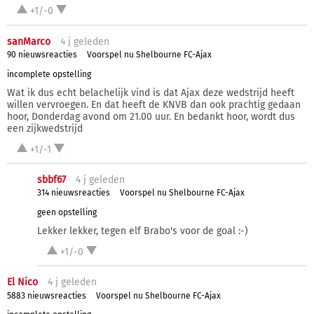
+1/-0
sanMarco
4 j
geleden
90 nieuwsreacties
Voorspel nu Shelbourne FC-Ajax
incomplete opstelling
Wat ik dus echt belachelijk vind is dat Ajax deze wedstrijd heeft
willen vervroegen. En dat heeft de KNVB dan ook prachtig gedaan
hoor, Donderdag avond om 21.00 uur. En bedankt hoor, wordt dus
een zijkwedstrijd
+1/-1
sbbf67
4 j
geleden
314 nieuwsreacties
Voorspel nu Shelbourne FC-Ajax
geen opstelling
Lekker lekker, tegen elf Brabo's voor de goal :-)
+1/-0
El Nico
4 j
geleden
5883 nieuwsreacties
Voorspel nu Shelbourne FC-Ajax