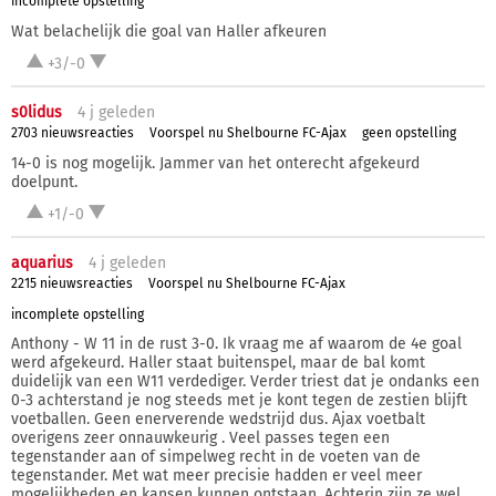
incomplete opstelling
Wat belachelijk die goal van Haller afkeuren
+3/-0
s0lidus
4 j
geleden
2703 nieuwsreacties
Voorspel nu Shelbourne FC-Ajax
geen opstelling
14-0 is nog mogelijk. Jammer van het onterecht afgekeurd
doelpunt.
+1/-0
aquarius
4 j
geleden
2215 nieuwsreacties
Voorspel nu Shelbourne FC-Ajax
incomplete opstelling
Anthony - W 11 in de rust 3-0. Ik vraag me af waarom de 4e goal
werd afgekeurd. Haller staat buitenspel, maar de bal komt
duidelijk van een W11 verdediger. Verder triest dat je ondanks een
0-3 achterstand je nog steeds met je kont tegen de zestien blijft
voetballen. Geen enerverende wedstrijd dus. Ajax voetbalt
overigens zeer onnauwkeurig . Veel passes tegen een
tegenstander aan of simpelweg recht in de voeten van de
tegenstander. Met wat meer precisie hadden er veel meer
mogelijkheden en kansen kunnen ontstaan. Achterin zijn ze wel