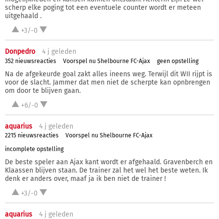
scherp elke poging tot een eventuele counter wordt er meteen
uitgehaald .
+3/-0
Donpedro
4 j
geleden
352 nieuwsreacties
Voorspel nu Shelbourne FC-Ajax
geen opstelling
Na de afgekeurde goal zakt alles ineens weg. Terwijl dit WII rijpt is
voor de slacht. Jammer dat men niet de scherpte kan opnbrengen
om door te blijven gaan.
+6/-0
aquarius
4 j
geleden
2215 nieuwsreacties
Voorspel nu Shelbourne FC-Ajax
incomplete opstelling
De beste speler aan Ajax kant wordt er afgehaald. Gravenberch en
Klaassen blijven staan. De trainer zal het wel het beste weten. Ik
denk er anders over, maaf ja ik ben niet de trainer !
+3/-0
aquarius
4 j
geleden