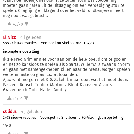
Want hoe moeilijk het ook is, ze zullen toch wat voldoening
moeten gaan halen uit de uitdaging om een verdediging stuk te
spelen. Chagrijnig en klagend over het veld rondbanjeren heeft
nog nooit wat gebracht.
+2/-0
El Nico
4 j
geleden
5883 nieuwsreacties
Voorspel nu Shelbourne FC-Ajax
incomplete opstelling
Ik zie Fred Grim er niet voor aan om de hele boel dicht te gooien
en net zo kansloos te spelen als Sparta. Willem2 is zwaar uit vorm
en gaan met samengeknepen billen naar de Arena. Morgen spelen
we tenminste op gras i.p.v autobanden.
Ajax wint morgen met 3-0. Zakelijk maar doet wat het moet doen.
Pasveer-Rensch-Timber-Martinez-Blind-Klaassen-Alvarez-
Gravenberch-Tadic-Haller-Anotny.
+1/-0
s0lidus
4 j
geleden
2703 nieuwsreacties
Voorspel nu Shelbourne FC-Ajax
geen opstelling
14-0