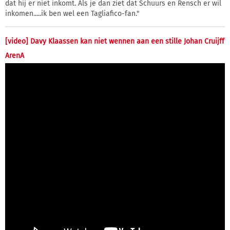
dat hij er niet inkomt. Als je dan ziet dat Schuurs en Rensch er wil
inkomen.....ik ben wel een Tagliafico-fan."
[video] Davy Klaassen kan niet wennen aan een stille Johan Cruijff
ArenA