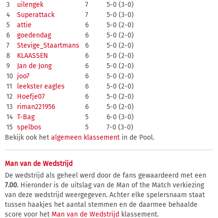
3
uilengek
7
5-0 (3-0)
4
Superattack
7
5-0 (3-0)
5
attie
6
5-0 (2-0)
6
goedendag
6
5-0 (2-0)
7
Stevige_Staartmans
6
5-0 (2-0)
8
KLAASSEN
6
5-0 (2-0)
9
Jan de Jong
6
5-0 (2-0)
10
joo7
6
5-0 (2-0)
11
leekster eagles
6
5-0 (2-0)
12
Hoefje07
6
5-0 (2-0)
13
riman221956
6
5-0 (2-0)
14
T-Bag
5
6-0 (3-0)
15
spelbos
5
7-0 (3-0)
Bekijk ook het
algemeen klassement
in de Pool.
Man van de Wedstrijd
De wedstrijd als geheel werd door de fans gewaardeerd met een
7.00
. Hieronder is de uitslag van de Man of the Match verkiezing
van deze wedstrijd weergegeven. Achter elke spelersnaam staat
tussen haakjes het aantal stemmen en de daarmee behaalde
score voor het
Man van de Wedstrijd
klassement.