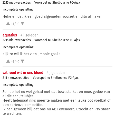
2215 nieuwsreacties
Voorspel nu Shelbourne FC-Ajax
incomplete opstelling
Hehe eindelijk een goed afgemeten voorzet en dito afmaken
+1/-0
aquarius
4 j
geleden
2215 nieuwsreacties
Voorspel nu Shelbourne FC-Ajax
incomplete opstelling
Kijk zo wil ik het zien , mooie goal !
+1/-0
wit rood wit in ons bloed
4 j
geleden
811 nieuwsreacties
Voorspel nu Shelbourne FC-Ajax
incomplete opstelling
Zo heb het nu wel gehad met dat bewuste kat en muis gedoe van
al die schijtclubjes.
Heeft helemaal niks meer te maken met een leuke pot voetbal of
een serieuze competitie.
Ik ben gewoon blij dat ons nu Az, Feyenoord, Utrecht en Psv staan
te wachten.