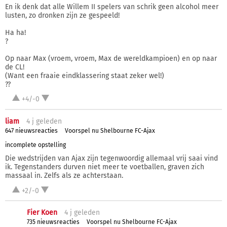
En ik denk dat alle Willem II spelers van schrik geen alcohol meer
lusten, zo dronken zijn ze gespeeld!
Ha ha!
?
Op naar Max (vroem, vroem, Max de wereldkampioen) en op naar
de CL!
(Want een fraaie eindklassering staat zeker wel!)
??
+4/-0
liam
4 j
geleden
647 nieuwsreacties
Voorspel nu Shelbourne FC-Ajax
incomplete opstelling
Die wedstrijden van Ajax zijn tegenwoordig allemaal vrij saai vind
ik. Tegenstanders durven niet meer te voetballen, graven zich
massaal in. Zelfs als ze achterstaan.
+2/-0
Fier Koen
4 j
geleden
735 nieuwsreacties
Voorspel nu Shelbourne FC-Ajax