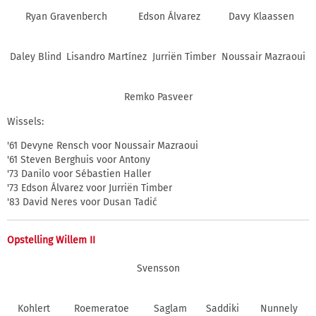
Ryan Gravenberch
Edson Álvarez
Davy Klaassen
Daley Blind
Lisandro Martínez
Jurriën Timber
Noussair Mazraoui
Remko Pasveer
Wissels:
'61 Devyne Rensch voor Noussair Mazraoui
'61 Steven Berghuis voor Antony
'73 Danilo voor Sébastien Haller
'73 Edson Álvarez voor Jurriën Timber
'83 David Neres voor Dusan Tadić
Opstelling Willem II
Svensson
Kohlert
Roemeratoe
Saglam
Saddiki
Nunnely