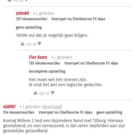
+1/-0
John89
4 j
geleden
337 nieuwsreacties
Voorspel nu Shelbourne FC-Ajax
geen opstelling
10000 nul dat je ongelijk gaat krijgen.
+1/-0
Fier Koen
4 j
geleden
735 nieuwsreacties
Voorspel nu Shelbourne FC-Ajax
incomplete opstelling
Het moet wel het streven zijn.
Ik vind het wel een logische gedachte.
+2/-0
sbbf67
4 j
geleden (
gewijzigd
)
314 nieuwsreacties
Voorspel nu Shelbourne FC-Ajax
geen opstelling
Koning Willem 2 had een bijzondere band met Tilburg. Hieraan
gerelateerd, en niet verrassend, is dat velen twijfelden aan zijn
geestelijke gezondheid.