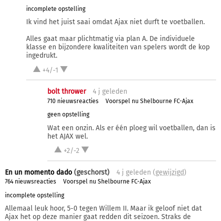
incomplete opstelling
Ik vind het juist saai omdat Ajax niet durft te voetballen.
Alles gaat maar plichtmatig via plan A. De individuele
klasse en bijzondere kwaliteiten van spelers wordt de kop
ingedrukt.
+4/-1
bolt thrower
4 j
geleden
710 nieuwsreacties
Voorspel nu Shelbourne FC-Ajax
geen opstelling
Wat een onzin. Als er één ploeg wil voetballen, dan is
het AJAX wel.
+2/-2
En un momento dado
(geschorst)
4 j
geleden (
gewijzigd
)
764 nieuwsreacties
Voorspel nu Shelbourne FC-Ajax
incomplete opstelling
Allemaal leuk hoor, 5-0 tegen Willem II. Maar ik geloof niet dat
Ajax het op deze manier gaat redden dit seizoen. Straks de