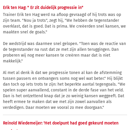
Erik ten Hag: " Er zit duidelijk progressie in"
Trainer Erik ten Hag werd na afloop gevraagd of hij trots was op
zijn team. "Nou ja trots", zegt hij, "We hebben de tegenstander
overklast, dat is goed. Dat is prima. We creëerden snel kansen, we
maakten snel de goals."
De wedstrijd was daarmee snel gelopen. "Toen was de reactie van
de tegenstander na rust dat ze met zijn allen teruggingen. Dan
proberen wij nog meer kansen te creëren maar dat is niet
makkelijk."
Al met al denk ik dat we progressie tonen al kan de afstemming
tussen passers en ontvangers soms nog wel wat beter." Hij blijkt
dan toch op iets trots te zijn: het beperkte aantal tegengoals. "We
spelen super aanvallend, constant in de derde fase van het veld.
Dan is het ontzettend knap dat je zo weinig kansen weggeeft. Dat
heeft ermee te maken dat we met zijn zowel aanvallen als
verdedigen. Daar moeten we vooral zo mee doorgaan."
Reinold Wiedemeijer: 'Het doelpunt had goed gekeurd moeten