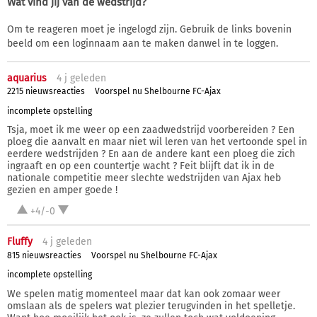
Wat vind jij van de wedstrijd?
Om te reageren moet je ingelogd zijn. Gebruik de links bovenin
beeld om een loginnaam aan te maken danwel in te loggen.
aquarius
4 j
geleden
2215 nieuwsreacties
Voorspel nu Shelbourne FC-Ajax
incomplete opstelling
Tsja, moet ik me weer op een zaadwedstrijd voorbereiden ? Een
ploeg die aanvalt en maar niet wil leren van het vertoonde spel in
eerdere wedstrijden ? En aan de andere kant een ploeg die zich
ingraaft en op een countertje wacht ? Feit blijft dat ik in de
nationale competitie meer slechte wedstrijden van Ajax heb
gezien en amper goede !
+4/-0
Fluffy
4 j
geleden
815 nieuwsreacties
Voorspel nu Shelbourne FC-Ajax
incomplete opstelling
We spelen matig momenteel maar dat kan ook zomaar weer
omslaan als de spelers wat plezier terugvinden in het spelletje.