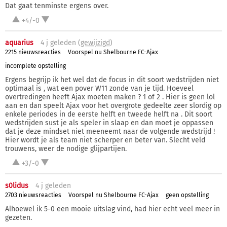
Dat gaat tenminste ergens over.
+4/-0
aquarius
4 j
geleden (
gewijzigd
)
2215 nieuwsreacties
Voorspel nu Shelbourne FC-Ajax
incomplete opstelling
Ergens begrijp ik het wel dat de focus in dit soort wedstrijden niet
optimaal is , wat een pover W11 zonde van je tijd. Hoeveel
overtredingen heeft Ajax moeten maken ? 1 of 2 . Hier is geen lol
aan en dan speelt Ajax voor het overgrote gedeelte zeer slordig op
enkele periodes in de eerste helft en tweede helft na . Dit soort
wedstrijden sust je als speler in slaap en dan moet je oppassen
dat je deze mindset niet meeneemt naar de volgende wedstrijd !
Hier wordt je als team niet scherper en beter van. Slecht veld
trouwens, weer de nodige glijpartijen.
+3/-0
s0lidus
4 j
geleden
2703 nieuwsreacties
Voorspel nu Shelbourne FC-Ajax
geen opstelling
Alhoewel ik 5-0 een mooie uitslag vind, had hier echt veel meer in
gezeten.