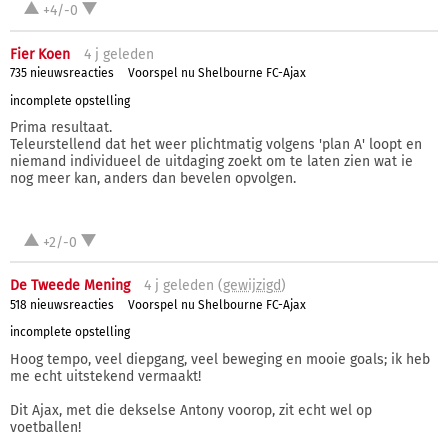
+4/-0
Fier Koen
4 j
geleden
735 nieuwsreacties
Voorspel nu Shelbourne FC-Ajax
incomplete opstelling
Prima resultaat.
Teleurstellend dat het weer plichtmatig volgens 'plan A' loopt en
niemand individueel de uitdaging zoekt om te laten zien wat ie
nog meer kan, anders dan bevelen opvolgen.
+2/-0
De Tweede Mening
4 j
geleden (
gewijzigd
)
518 nieuwsreacties
Voorspel nu Shelbourne FC-Ajax
incomplete opstelling
Hoog tempo, veel diepgang, veel beweging en mooie goals; ik heb
me echt uitstekend vermaakt!
Dit Ajax, met die dekselse Antony voorop, zit echt wel op
voetballen!