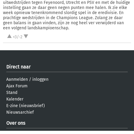
uitwedstrijden tegen Feyenoord, Utrecht en PSV en met de huidige
instelling gaan ze daar geen negen punten mee halen. Ik zie elke
week opnieuw tenenkrommend slordig spel in de eredivisie. En
prachtige wedstrijden in de Champions League. Zolang ze daar
geen balans in gaan vinden, zijn ze nog heel ver verwijderd van
een volgend landskampioenschap.
+3/-2
Direct naar
Aanmelden
/
inloggen
Ajax Forum
Stand
Kalender
E-zine (nieuwsbrief)
Nieuwsarchief
Over ons