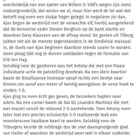
overduidelijk van een speler van Willem II. VAR’s wegen zijn soms
ondoorgrondelijk, dat wisten we al, maar hier werd de lat wat dat
betreft nog even een stukje hoger gelegd. In negatieve zin dan.
Ajax begon de wedstrijd met de verwachte elf, hierbij aangetekend
dat de kersverse vader Steven Berghuis op de bank startte en
daardoor Davy Klaassen aan de aftrap stond. De gasten uit Tilburg
zakten net als de meeste tegenstanders in de Eredivisie massaal
in, de duels van Ajax beginnen daardoor steeds saaier te worden.
Geen ploeg lijkt nog te durven voetballen tegen de formatie van
Erik ten Hag.
Gelukkig voor de gastheren was het Antony die met een fraaie
individuele actie de patstelling doorbrak. Na een klein kwartier
kwam de Braziliaanse tovenaar vanaf rechts een beetje naar
binnen om vanaf een meter of twintig weergaloos de verre hoek te
vinden: 1-0.
Ajax ging nu even écht gas geven, de bezoekers hapten naar
adem. Na een corner kwam de bal bij Lisandro Martinez die met
wat mazzel vanuit de rebound 2-0 aantekende. Toen Antony even
later met een precies schuivertje 3-0 realiseerde leek een
monsterscore haalbare kaart te worden. Gelukkig voor de
Tilburgers keurde de arbitrage dus de snel daaropvolgende goal
van Haller af waardoor de wedstrijd weer wat in elkaar sukkelde.