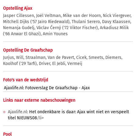
Opstelling Ajax
Jasper Cillessen, Joël Veltman, Mike van der Hoorn, Nick Viergever,
Mitchell Dijks ('57 Jaïro Riedewald), Thulani Serero, Davy Klaassen,
Nemanja Gudelj, Václav Černý ('72 Viktor Fischer), Arkadiusz Milik
('66 Anwar El Ghazi), Amin Younes
Opstelling De Graafschap
Jurjus, Will, Straalman, Van de Pavert, Cicek, Smeets, Diemers,
Koolhof ('29 Tarfi), Driver, El Jebli, Vermeij
Foto's van de wedstrijd
Ajaxlife.nl: Fotoverslag De Graafschap - Ajax
Links naar externe nabeschouwingen
Ajaxlife.nl:
Het ondenkbare is daar: Ajax wint niet en verspeelt
titel NIEUWS08
/li>
Pool