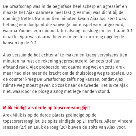
De Graafschap was in de beginfase heel scherp en agressief en
maakte het Ajax daarmee heel lastig. Vermeij was dicht bij de
openingstreffer. Na ruim tien minuten kwam Ajax los. Eerst was
het nog een doelpunt die vanwege buitenspel werd afgekeurd,
waarna Younes een minuut later alsnog toesloeg en een fraaie 0-1
maakte. Ajax was daarna heer en meester en kreeg opgelegde
kansen op de 0-2.
Ajax verzuimde het echter af te maken en kreeg vervolgens tien
minuten na rust de rekening gepresenteerd. Smeets trof van
afstand raak. Ajax probeerde het daarna nog wel en zette druk,
maar had niet meer de kracht om de thuisploeg weg te spelen. Op
de counter kreeg De Graafschap zelfs nog kansen, omdat Ajax
ruimte weg moest geven op zoek naar de tweede. Het lukte Ajax
niet, waardoor de ploeg alsnog met lege handen stond.
Milik eindigt als derde op topscorersranglijst
Arek Milik is op de derde plaats geëindigd op de
topscorersranglijst. De spits eindigde op 21 treffers. Alleen Vincent
Janssen (27) en Luuk de Jong (26) bleven de spits van Ajax voor.