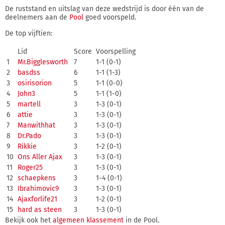
De ruststand en uitslag van deze wedstrijd is door één van de
deelnemers aan de
Pool
goed voorspeld.
De top vijftien:
Lid
Score
Voorspelling
1
Mr.Bigglesworth
7
1-1 (0-1)
2
basdss
6
1-1 (1-3)
3
osirisorion
5
1-1 (0-0)
4
John3
5
1-1 (1-0)
5
martell
3
1-3 (0-1)
6
attie
3
1-3 (0-1)
7
Manwithhat
3
1-3 (0-1)
8
Dr.Pado
3
1-3 (0-1)
9
Rikkie
3
1-2 (0-1)
10
Ons Aller Ajax
3
1-3 (0-1)
11
Roger25
3
1-3 (0-1)
12
schaepkens
3
1-4 (0-1)
13
Ibrahimovic9
3
1-3 (0-1)
14
Ajaxforlife21
3
1-2 (0-1)
15
hard as steen
3
1-3 (0-1)
Bekijk ook het
algemeen klassement
in de Pool.