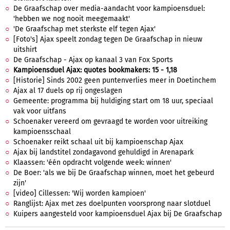
De Graafschap over media-aandacht voor kampioensduel:
'hebben we nog nooit meegemaakt'
'De Graafschap met sterkste elf tegen Ajax'
[Foto's] Ajax speelt zondag tegen De Graafschap in nieuw
uitshirt
De Graafschap - Ajax op kanaal 3 van Fox Sports
Kampioensduel Ajax: quotes bookmakers: 15 - 1,18
[Historie] Sinds 2002 geen puntenverlies meer in Doetinchem
Ajax al 17 duels op rij ongeslagen
Gemeente: programma bij huldiging start om 18 uur, speciaal
vak voor uitfans
Schoenaker vereerd om gevraagd te worden voor uitreiking
kampioensschaal
Schoenaker reikt schaal uit bij kampioenschap Ajax
Ajax bij landstitel zondagavond gehuldigd in Arenapark
Klaassen: 'één opdracht volgende week: winnen'
De Boer: 'als we bij De Graafschap winnen, moet het gebeurd
zijn'
[video] Cillessen: 'Wij worden kampioen'
Ranglijst: Ajax met zes doelpunten voorsprong naar slotduel
Kuipers aangesteld voor kampioensduel Ajax bij De Graafschap