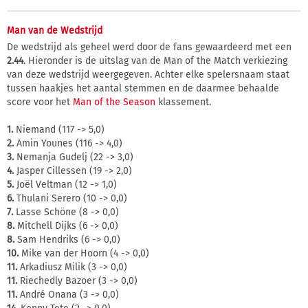
Man van de Wedstrijd
De wedstrijd als geheel werd door de fans gewaardeerd met een
2.44
. Hieronder is de uitslag van de Man of the Match verkiezing
van deze wedstrijd weergegeven. Achter elke spelersnaam staat
tussen haakjes het aantal stemmen en de daarmee behaalde
score voor het
Man of the Season
klassement.
1.
Niemand (117 -> 5,0)
2.
Amin Younes (116 -> 4,0)
3.
Nemanja Gudelj (22 -> 3,0)
4.
Jasper Cillessen (19 -> 2,0)
5.
Joël Veltman (12 -> 1,0)
6.
Thulani Serero (10 -> 0,0)
7.
Lasse Schöne (8 -> 0,0)
8.
Mitchell Dijks (6 -> 0,0)
8.
Sam Hendriks (6 -> 0,0)
10.
Mike van der Hoorn (4 -> 0,0)
11.
Arkadiusz Milik (3 -> 0,0)
11.
Riechedly Bazoer (3 -> 0,0)
11.
André Onana (3 -> 0,0)