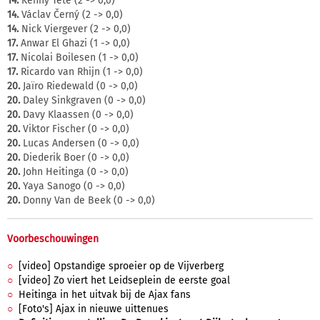
14.
Kenny Tete (2 -> 0,0)
14.
Václav Černý (2 -> 0,0)
14.
Nick Viergever (2 -> 0,0)
17.
Anwar El Ghazi (1 -> 0,0)
17.
Nicolai Boilesen (1 -> 0,0)
17.
Ricardo van Rhijn (1 -> 0,0)
20.
Jaïro Riedewald (0 -> 0,0)
20.
Daley Sinkgraven (0 -> 0,0)
20.
Davy Klaassen (0 -> 0,0)
20.
Viktor Fischer (0 -> 0,0)
20.
Lucas Andersen (0 -> 0,0)
20.
Diederik Boer (0 -> 0,0)
20.
John Heitinga (0 -> 0,0)
20.
Yaya Sanogo (0 -> 0,0)
20.
Donny Van de Beek (0 -> 0,0)
Voorbeschouwingen
[video] Opstandige sproeier op de Vijverberg
[video] Zo viert het Leidseplein de eerste goal
Heitinga in het uitvak bij de Ajax fans
[Foto's] Ajax in nieuwe uittenues