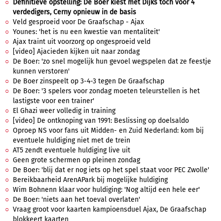
Definitieve opstelling: De Boer kiest met Dijks toch voor 4
verdedigers, Cerny opnieuw in de basis
Veld gesproeid voor De Graafschap - Ajax
Younes: 'het is nu een kwestie van mentaliteit'
Ajax traint uit voorzorg op ongesproeid veld
[video] Ajacieden kijken uit naar zondag
De Boer: 'zo snel mogelijk hun gevoel wegspelen dat ze feestje
kunnen verstoren'
De Boer zinspeelt op 3-4-3 tegen De Graafschap
De Boer: '3 spelers voor zondag moeten teleurstellen is het
lastigste voor een trainer'
El Ghazi weer volledig in training
[video] De ontknoping van 1991: Beslissing op doelsaldo
Oproep NS voor fans uit Midden- en Zuid Nederland: kom bij
eventuele huldiging niet met de trein
AT5 zendt eventuele huldiging live uit
Geen grote schermen op pleinen zondag
De Boer: 'blij dat er nog iets op het spel staat voor PEC Zwolle'
Bereikbaarheid ArenAPark bij mogelijke huldiging
Wim Bohnenn klaar voor huldiging: 'Nog altijd een hele eer'
De Boer: 'niets aan het toeval overlaten'
Vraag groot voor kaarten kampioensduel Ajax, De Graafschap
blokkeert kaarten