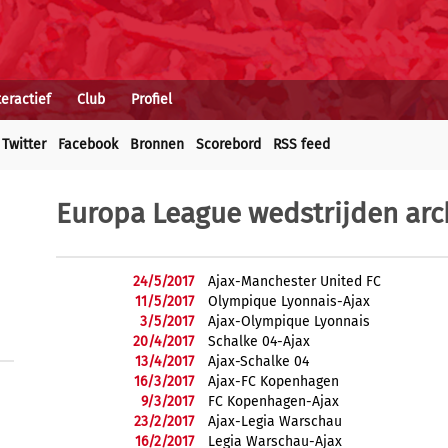
teractief
Club
Profiel
Twitter
Facebook
Bronnen
Scorebord
RSS feed
Europa League wedstrijden arch
24/5/2017
Ajax-Manchester United FC
11/5/2017
Olympique Lyonnais-Ajax
3/5/2017
Ajax-Olympique Lyonnais
20/4/2017
Schalke 04-Ajax
13/4/2017
Ajax-Schalke 04
16/3/2017
Ajax-FC Kopenhagen
9/3/2017
FC Kopenhagen-Ajax
23/2/2017
Ajax-Legia Warschau
16/2/2017
Legia Warschau-Ajax