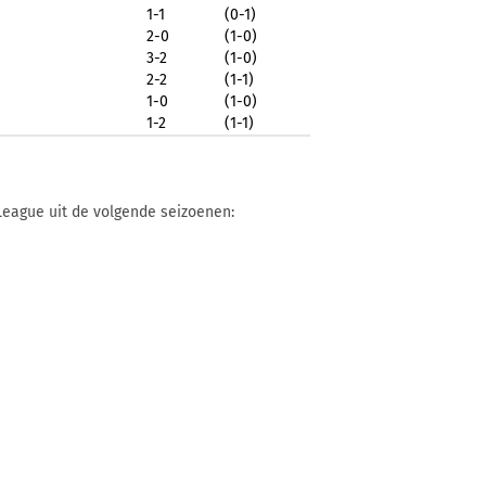
1-1
(0-1)
2-0
(1-0)
3-2
(1-0)
2-2
(1-1)
1-0
(1-0)
1-2
(1-1)
League uit de volgende seizoenen: