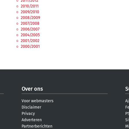
2011/2012
2010/2011
2009/2010
2008/2009
2007/2008
2006/2007
2004/2005
2001/2002
2000/2001
Over ons
S
Voor webmasters
Aj
Disclaimer
F
Privacy
PS
Adverteren
S
Partnerberichten
M