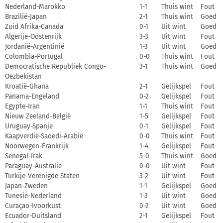
Nederland-Marokko
1-1
Thuis wint
Fout
Brazilië-Japan
2-1
Thuis wint
Goed
Zuid Afrika-Canada
0-1
Uit wint
Goed
Algerije-Oostenrijk
3-3
Uit wint
Fout
Jordanië-Argentinië
1-3
Uit wint
Goed
Colombia-Portugal
0-0
Thuis wint
Fout
Democratische Republiek Congo-
3-1
Thuis wint
Goed
Oezbekistan
Kroatië-Ghana
2-1
Gelijkspel
Fout
Panama-Engeland
0-2
Gelijkspel
Fout
Egypte-Iran
1-1
Thuis wint
Fout
Nieuw Zeeland-België
1-5
Gelijkspel
Fout
Uruguay-Spanje
0-1
Gelijkspel
Fout
Kaapverdië-Saoedi-Arabië
0-0
Thuis wint
Fout
Noorwegen-Frankrijk
1-4
Gelijkspel
Fout
Senegal-Irak
5-0
Thuis wint
Goed
Paraguay-Australië
0-0
Uit wint
Fout
Turkije-Verenigde Staten
3-2
Uit wint
Fout
Japan-Zweden
1-1
Gelijkspel
Goed
Tunesië-Nederland
1-3
Uit wint
Goed
Curaçao-Ivoorkust
0-2
Uit wint
Goed
Ecuador-Duitsland
2-1
Gelijkspel
Fout