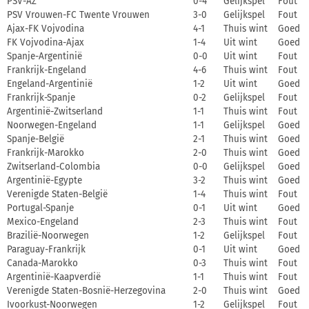
PSV-AZ
0-4
Gelijkspel
Fout
PSV Vrouwen-FC Twente Vrouwen
3-0
Gelijkspel
Fout
Ajax-FK Vojvodina
4-1
Thuis wint
Goed
FK Vojvodina-Ajax
1-4
Uit wint
Goed
Spanje-Argentinië
0-0
Uit wint
Fout
Frankrijk-Engeland
4-6
Thuis wint
Fout
Engeland-Argentinië
1-2
Uit wint
Goed
Frankrijk-Spanje
0-2
Gelijkspel
Fout
Argentinië-Zwitserland
1-1
Thuis wint
Fout
Noorwegen-Engeland
1-1
Gelijkspel
Goed
Spanje-België
2-1
Thuis wint
Goed
Frankrijk-Marokko
2-0
Thuis wint
Goed
Zwitserland-Colombia
0-0
Gelijkspel
Goed
Argentinië-Egypte
3-2
Thuis wint
Goed
Verenigde Staten-België
1-4
Thuis wint
Fout
Portugal-Spanje
0-1
Uit wint
Goed
Mexico-Engeland
2-3
Thuis wint
Fout
Brazilië-Noorwegen
1-2
Gelijkspel
Fout
Paraguay-Frankrijk
0-1
Uit wint
Goed
Canada-Marokko
0-3
Thuis wint
Fout
Argentinië-Kaapverdië
1-1
Thuis wint
Fout
Verenigde Staten-Bosnië-Herzegovina
2-0
Thuis wint
Goed
Ivoorkust-Noorwegen
1-2
Gelijkspel
Fout