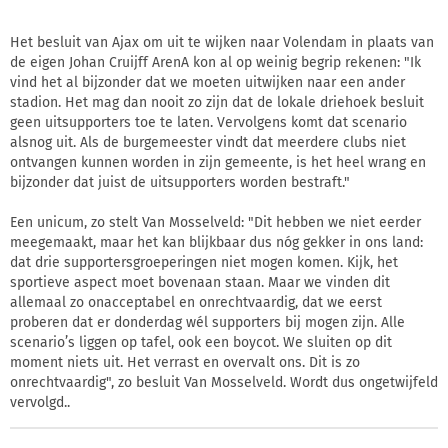
Het besluit van Ajax om uit te wijken naar Volendam in plaats van
de eigen Johan Cruijff ArenA kon al op weinig begrip rekenen: "Ik
vind het al bijzonder dat we moeten uitwijken naar een ander
stadion. Het mag dan nooit zo zijn dat de lokale driehoek besluit
geen uitsupporters toe te laten. Vervolgens komt dat scenario
alsnog uit. Als de burgemeester vindt dat meerdere clubs niet
ontvangen kunnen worden in zijn gemeente, is het heel wrang en
bijzonder dat juist de uitsupporters worden bestraft."
Een unicum, zo stelt Van Mosselveld: "Dit hebben we niet eerder
meegemaakt, maar het kan blijkbaar dus nóg gekker in ons land:
dat drie supportersgroeperingen niet mogen komen. Kijk, het
sportieve aspect moet bovenaan staan. Maar we vinden dit
allemaal zo onacceptabel en onrechtvaardig, dat we eerst
proberen dat er donderdag wél supporters bij mogen zijn. Alle
scenario’s liggen op tafel, ook een boycot. We sluiten op dit
moment niets uit. Het verrast en overvalt ons. Dit is zo
onrechtvaardig", zo besluit Van Mosselveld. Wordt dus ongetwijfeld
vervolgd..