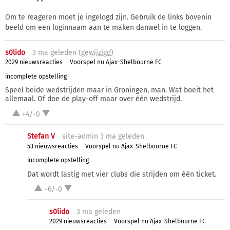
Om te reageren moet je ingelogd zijn. Gebruik de links bovenin
beeld om een loginnaam aan te maken danwel in te loggen.
s0lido
3 ma
geleden (
gewijzigd
)
2029 nieuwsreacties
Voorspel nu Ajax-Shelbourne FC
incomplete opstelling
Speel beide wedstrijden maar in Groningen, man. Wat boeit het
allemaal. Of doe de play-off maar over één wedstrijd.
+4/-0
Stefan V
site-admin 3 ma
geleden
53 nieuwsreacties
Voorspel nu Ajax-Shelbourne FC
incomplete opstelling
Dat wordt lastig met vier clubs die strijden om één ticket.
+6/-0
s0lido
3 ma
geleden
2029 nieuwsreacties
Voorspel nu Ajax-Shelbourne FC