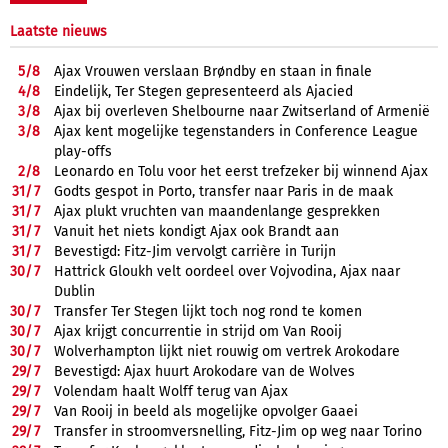
Laatste nieuws
5/
8
Ajax Vrouwen verslaan Brøndby en staan in finale
4/
8
Eindelijk, Ter Stegen gepresenteerd als Ajacied
3/
8
Ajax bij overleven Shelbourne naar Zwitserland of Armenië
3/
8
Ajax kent mogelijke tegenstanders in Conference League
play-offs
2/
8
Leonardo en Tolu voor het eerst trefzeker bij winnend Ajax
31/
7
Godts gespot in Porto, transfer naar Paris in de maak
31/
7
Ajax plukt vruchten van maandenlange gesprekken
31/
7
Vanuit het niets kondigt Ajax ook Brandt aan
31/
7
Bevestigd: Fitz-Jim vervolgt carrière in Turijn
30/
7
Hattrick Gloukh velt oordeel over Vojvodina, Ajax naar
Dublin
30/
7
Transfer Ter Stegen lijkt toch nog rond te komen
30/
7
Ajax krijgt concurrentie in strijd om Van Rooij
30/
7
Wolverhampton lijkt niet rouwig om vertrek Arokodare
29/
7
Bevestigd: Ajax huurt Arokodare van de Wolves
29/
7
Volendam haalt Wolff terug van Ajax
29/
7
Van Rooij in beeld als mogelijke opvolger Gaaei
29/
7
Transfer in stroomversnelling, Fitz-Jim op weg naar Torino