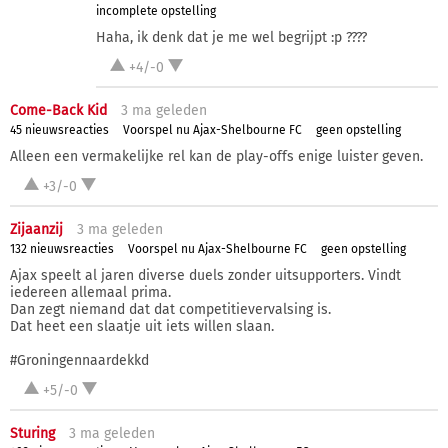
incomplete opstelling
Haha, ik denk dat je me wel begrijpt :p ????
+4/-0
Come-Back Kid
3 ma
geleden
45 nieuwsreacties
Voorspel nu Ajax-Shelbourne FC
geen opstelling
Alleen een vermakelijke rel kan de play-offs enige luister geven.
+3/-0
Zijaanzij
3 ma
geleden
132 nieuwsreacties
Voorspel nu Ajax-Shelbourne FC
geen opstelling
Ajax speelt al jaren diverse duels zonder uitsupporters. Vindt
iedereen allemaal prima.
Dan zegt niemand dat dat competitievervalsing is.
Dat heet een slaatje uit iets willen slaan.
#Groningennaardekkd
+5/-0
Sturing
3 ma
geleden