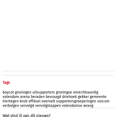
Tags
boycot
groningen
uitsupporters
groningse
onrechtvaardig
volendam
arena
beraden
bevraagd
driehoek
gekker
gemeente
hiertegen
knvb
offduel
overvalt
supportersgroeperingen
unicum
verbolgen
vervolgd
vervolgstappen
volendamse
wrang
Wat vind jij van dit nieuws?