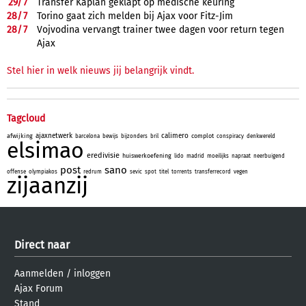
29/
7
Transfer Kaplan geklapt op medische keuring
28/
7
Torino gaat zich melden bij Ajax voor Fitz-Jim
28/
7
Vojvodina vervangt trainer twee dagen voor return tegen
Ajax
Stel hier in welk nieuws jij belangrijk vindt.
Tagcloud
ajaxnetwerk
calimero
afwijking
complot
barcelona
bewijs
bijzonders
bril
conspiracy
denkwereld
elsimao
eredivisie
huiswerkoefening
lido
madrid
moeilijks
napraat
neerbuigend
post
sano
offense
olympiakos
redrum
sevic
spot
titel
torrents
transferrecord
vegen
zijaanzij
Direct naar
Aanmelden
/
inloggen
Ajax Forum
Stand