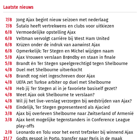
Laatste nieuws
7/
8
Jong Ajax begint nieuw seizoen met nederlaag
7/
8
Šutalo heeft vertrekwens en clubs voor uitkiezen
6/
8
Vermoedelijke opstelling Ajax
6/
8
Veltman vervolgt carrière bij West Ham United
6/
8
Krüzen onder de indruk van aanwinst Ajax
6/
8
Opmerkelijk: Ter Stegen en Míchel wijzigen naam
5/
8
Ajax Vrouwen verslaan Brøndby en staan in finale
5/
8
Brandt én Ter Stegen speelgerechtigd tegen Shelbourne
4/
8
Duel met Shelbourne uitverkocht
4/
8
Brandt nog niet ingeschreven door Ajax
4/
8
UEFA zet Turkse arbiter op duel met Shelbourne
4/
8
Heb jij Ter Stegen al in je favoriete basiself gezet?
4/
8
Weet Ajax ook Shelbourne te verslaan?
4/
8
Wil jij het live-verslag verzorgen bij wedstrijden van Ajax?
4/
8
Eindelijk, Ter Stegen gepresenteerd als Ajacied
3/
8
Ajax bij overleven Shelbourne naar Zwitserland of Armenië
3/
8
Ajax kent mogelijke tegenstanders in Conference League
play-offs
2/
8
Leonardo en Tolu voor het eerst trefzeker bij winnend Ajax
31/
7
Godts gespot in Porto, transfer naar Paris in de maak