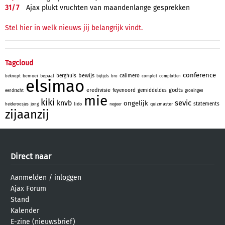
31/
7
Ajax plukt vruchten van maandenlange gesprekken
Stel hier in welk nieuws jij belangrijk vindt.
Tagcloud
conference
bewijs
berghuis
calimero
bemoei
bepaal
beknopt
bijtijds
bro
complot
complotten
elsimao
eredivisie
godts
feyenoord
gemiddeldes
eendracht
groningen
mie
kiki
sevic
knvb
ongelijk
statements
lido
quizmaster
heideroosjes
jong
negeer
zijaanzij
Direct naar
Aanmelden
/
inloggen
Ajax Forum
Stand
Kalender
E-zine (nieuwsbrief)