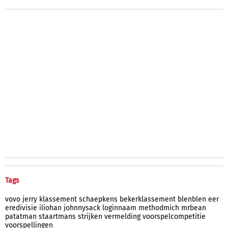
Tags
vovo
jerry
klassement
schaepkens
bekerklassement
blenblen
eer
eredivisie
iliohan
johnnysack
loginnaam
methodmich
mrbean
patatman
staartmans
strijken
vermelding
voorspelcompetitie
voorspellingen