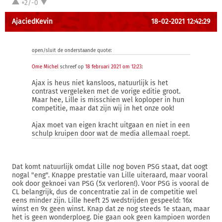
+2/-0
AjaciedKevin
18-02-2021 12:42:29
open/sluit de onderstaande quote:
Ome Michel
schreef op
18 februari 2021 om 12:23
:
Ajax is heus niet kansloos, natuurlijk is het
contrast vergeleken met de vorige editie groot.
Maar hee, Lille is misschien wel koploper in hun
competitie, maar dat zijn wij in het onze ook!
Ajax moet van eigen kracht uitgaan en niet in een
schulp kruipen door wat de media allemaal roept.
Dat komt natuurlijk omdat Lille nog boven PSG staat, dat oogt
nogal "eng". Knappe prestatie van Lille uiteraard, maar vooral
ook door geknoei van PSG (5x verloren!). Voor PSG is vooral de
CL belangrijk, dus de concentratie zal in de competitie wel
eens minder zijn. Lille heeft 25 wedstrijden gespeeld: 16x
winst en 9x geen winst. Knap dat ze nog steeds 1e staan, maar
het is geen wonderploeg. Die gaan ook geen kampioen worden