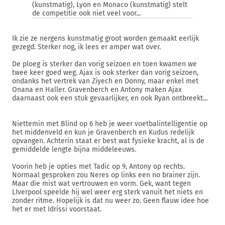
(kunstmatig), Lyon en Monaco (kunstmatig) stelt
de competitie ook niet veel voor...
Ik zie ze nergens kunstmatig groot worden gemaakt eerlijk
gezegd. Sterker nog, ik lees er amper wat over.
De ploeg is sterker dan vorig seizoen en toen kwamen we
twee keer goed weg. Ajax is ook sterker dan vorig seizoen,
ondanks het vertrek van Ziyech en Donny, maar enkel met
Onana en Haller. Gravenberch en Antony maken Ajax
daarnaast ook een stuk gevaarlijker, en ook Ryan ontbreekt...
Niettemin met Blind op 6 heb je weer voetbalintelligentie op
het middenveld en kun je Gravenberch en Kudus redelijk
opvangen. Achterin staat er best wat fysieke kracht, al is de
gemiddelde lengte bijna middeleeuws.
Voorin heb je opties met Tadic op 9, Antony op rechts.
Normaal gesproken zou Neres op links een no brainer zijn.
Maar die mist wat vertrouwen en vorm. Gek, want tegen
LIverpool speelde hij wel weer erg sterk vanuit het niets en
zonder ritme. Hopelijk is dat nu weer zo. Geen flauw idee hoe
het er met Idrissi voorstaat.