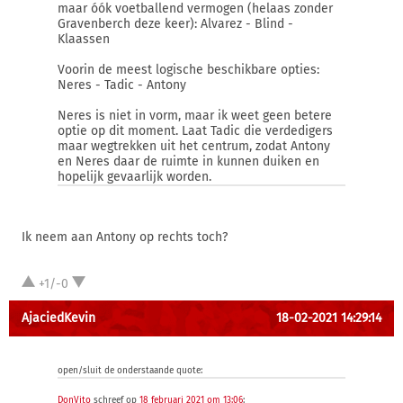
maar óók voetballend vermogen (helaas zonder
Gravenberch deze keer): Alvarez - Blind -
Klaassen
Voorin de meest logische beschikbare opties:
Neres - Tadic - Antony
Neres is niet in vorm, maar ik weet geen betere
optie op dit moment. Laat Tadic die verdedigers
maar wegtrekken uit het centrum, zodat Antony
en Neres daar de ruimte in kunnen duiken en
hopelijk gevaarlijk worden.
Ik neem aan Antony op rechts toch?
+1/-0
AjaciedKevin
18-02-2021 14:29:14
open/sluit de onderstaande quote:
DonVito
schreef op
18 februari 2021 om 13:06
: