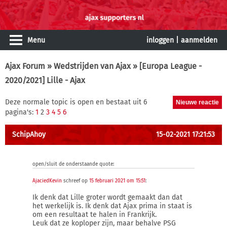
Menu
inloggen
|
aanmelden
Ajax Forum
»
Wedstrijden van Ajax
» [Europa League -
2020/2021] Lille - Ajax
Deze normale topic is open en bestaat uit 6
pagina's:
1
2
3
4
5
6
SchipAhoy
15-02-2021 17:21:53
open/sluit de onderstaande quote:
AjaciedKevin
schreef op
15 februari 2021 om 15:51
:
Ik denk dat Lille groter wordt gemaakt dan dat
het werkelijk is. Ik denk dat Ajax prima in staat is
om een resultaat te halen in Frankrijk.
Leuk dat ze koploper zijn, maar behalve PSG