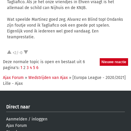
Tagliafico. Als je het onze vriendjes in Ehven vraagt is het
allemaal de schild can Nijhuis en de KNJB.
Wat speelde Martinez goed zeg. Alvarez en Blind top! Ondanks
zijn foutje vond ik Tagliafico ook een goede pot spelen.
Eigenlijk vond ik iedereen wel goed vandaag. Een
teamprestatie.
+2/-0
Deze normale topic is open en bestaat uit 6
pagina's:
1
2
3
4
5
6
Ajax Forum
»
Wedstrijden van Ajax
» [Europa League - 2020/2021]
Lille - Ajax
Direct naar
Aanmelden
/
inloggen
Ajax Forum