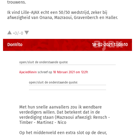
trouwens.
Ik vind Lille-AJAX echt een 50/50 wedstrijd, zeker bij
afwezigheid van Onana, Mazraoui, Gravenberch en Haller.
+3/-0
DonVito
18-02-2021 13:06:10
open/sluit de onderstaande quote:
AjaciedKevin
schreef op
18 februari 2021 om 12:29
:
open/sluit de onderstaande quote:
Met hun snelle aanvallers zou ik wendbare
verdedigers willen. Dat betekent dat in de
verdediging staan (Mazraoui afwezig): Rensch -
Timber - Martinez - Nico
Op het middenveld een extra slot op de deur,