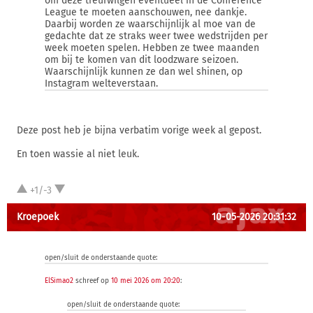
om deze treurwilgen eventueel in de Conference
League te moeten aanschouwen, nee dankje.
Daarbij worden ze waarschijnlijk al moe van de
gedachte dat ze straks weer twee wedstrijden per
week moeten spelen. Hebben ze twee maanden
om bij te komen van dit loodzware seizoen.
Waarschijnlijk kunnen ze dan wel shinen, op
Instagram welteverstaan.
Deze post heb je bijna verbatim vorige week al gepost.
En toen wassie al niet leuk.
+1/-3
Kroepoek
10-05-2026 20:31:32
open/sluit de onderstaande quote:
ElSimao2
schreef op
10 mei 2026 om 20:20
:
open/sluit de onderstaande quote: