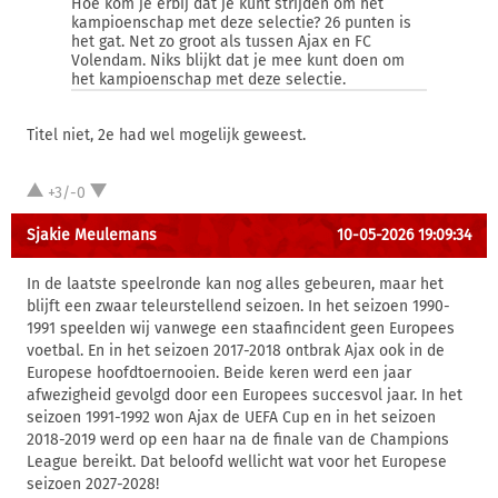
Hoe kom je erbij dat je kunt strijden om het
kampioenschap met deze selectie? 26 punten is
het gat. Net zo groot als tussen Ajax en FC
Volendam. Niks blijkt dat je mee kunt doen om
het kampioenschap met deze selectie.
Titel niet, 2e had wel mogelijk geweest.
+3/-0
Sjakie Meulemans
10-05-2026 19:09:34
In de laatste speelronde kan nog alles gebeuren, maar het
blijft een zwaar teleurstellend seizoen. In het seizoen 1990-
1991 speelden wij vanwege een staafincident geen Europees
voetbal. En in het seizoen 2017-2018 ontbrak Ajax ook in de
Europese hoofdtoernooien. Beide keren werd een jaar
afwezigheid gevolgd door een Europees succesvol jaar. In het
seizoen 1991-1992 won Ajax de UEFA Cup en in het seizoen
2018-2019 werd op een haar na de finale van de Champions
League bereikt. Dat beloofd wellicht wat voor het Europese
seizoen 2027-2028!