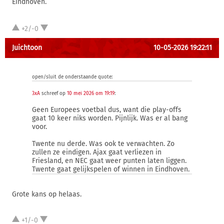
Eindhoven.
+2/-0
Juichtoon
10-05-2026 19:22:11
open/sluit de onderstaande quote:
3xA
schreef op
10 mei 2026 om 19:19
:
Geen Europees voetbal dus, want die play-offs
gaat 10 keer niks worden. Pijnlijk. Was er al bang
voor.
Twente nu derde. Was ook te verwachten. Zo
zullen ze eindigen. Ajax gaat verliezen in
Friesland, en NEC gaat weer punten laten liggen.
Twente gaat gelijkspelen of winnen in Eindhoven.
Grote kans op helaas.
+1/-0