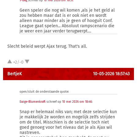
T-Bag
schreef op
10 mei 2026 om 18:51
:
Geen speler die nog wil komen ,als je het geld al
zou hebben maar dat is er ook niet en wordt
alleen maar minder als je geen of hooguit Conf.
League gaat spelen... Absoluut rampscenario die
je weer een jaar verder terugwerpt....
Slecht beleid werpt Ajax terug. That's all.
+2/-0
BertjeK
10-05-2026 18:57:43
open/sluit de onderstaande quote:
Ewige-Blumenkraft
schreef op
10 mei 2026 om 18:46
:
Snap er helemaal niks van; met deze selectie kun
je makkelijk 2e worden en mogelijk zelfs strijden
om de titel. Misschien is de selectie toch niet
goed genoeg voor het niveau dat je als Ajax wil
nastreven.