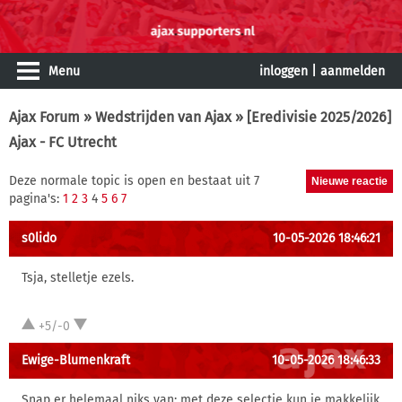
Menu
inloggen
|
aanmelden
Ajax Forum
»
Wedstrijden van Ajax
» [Eredivisie 2025/2026]
Ajax - FC Utrecht
Deze normale topic is open en bestaat uit 7
pagina's:
1
2
3
4
5
6
7
s0lido
10-05-2026 18:46:21
Tsja, stelletje ezels.
+5/-0
Ewige-Blumenkraft
10-05-2026 18:46:33
Snap er helemaal niks van; met deze selectie kun je makkelijk