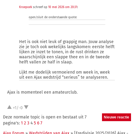
Kroepoek
schreef op
10 mei 2026 om 20:31
:
open/sluit de onderstaande quote:
Het is ook niet leuk of grappig man. Jouw analyse
zie je toch ook wekelijks langskomen: eerste helft
lijken ze inzet te tonen, in de rust drinken ze
waarschijnlijk een slappe thee en in de tweede
helft vallen ze half in slaap.
Lijkt me dodelijk vermoeiend om week in, week
uit een Ajax wedstrijd “serieus” te analyseren.
Ajax is momenteel een amateurclub.
+1/-0
Deze normale topic is open en bestaat uit 7
pagina's:
1
2
3
4
5
6
7
Ajax Forum
»
Wedstrijden van Ajax
» [Eredivisie 2025/2026] Ajax -