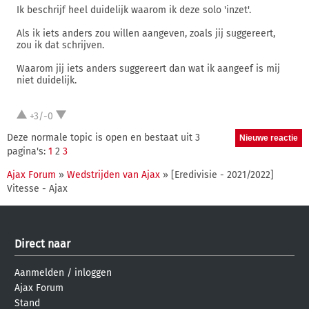
Ik beschrijf heel duidelijk waarom ik deze solo 'inzet'.
Als ik iets anders zou willen aangeven, zoals jij suggereert,
zou ik dat schrijven.
Waarom jij iets anders suggereert dan wat ik aangeef is mij
niet duidelijk.
+3/-0
Deze normale topic is open en bestaat uit 3
pagina's:
1
2
3
Ajax Forum
»
Wedstrijden van Ajax
» [Eredivisie - 2021/2022]
Vitesse - Ajax
Direct naar
Aanmelden
/
inloggen
Ajax Forum
Stand