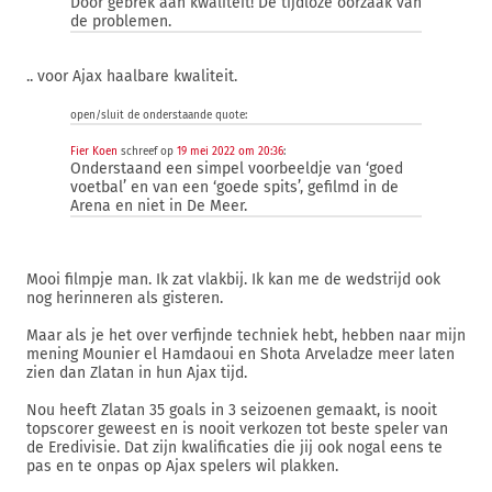
Door gebrek aan kwaliteit! Dé tijdloze oorzaak van
de problemen.
.. voor Ajax haalbare kwaliteit.
open/sluit de onderstaande quote:
Fier Koen
schreef op
19 mei 2022 om 20:36
:
Onderstaand een simpel voorbeeldje van ‘goed
voetbal’ en van een ‘goede spits’, gefilmd in de
Arena en niet in De Meer.
Mooi filmpje man. Ik zat vlakbij. Ik kan me de wedstrijd ook
nog herinneren als gisteren.
Maar als je het over verfijnde techniek hebt, hebben naar mijn
mening Mounier el Hamdaoui en Shota Arveladze meer laten
zien dan Zlatan in hun Ajax tijd.
Nou heeft Zlatan 35 goals in 3 seizoenen gemaakt, is nooit
topscorer geweest en is nooit verkozen tot beste speler van
de Eredivisie. Dat zijn kwalificaties die jij ook nogal eens te
pas en te onpas op Ajax spelers wil plakken.