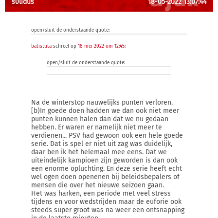
s0lidus
18-05-2022 13:07:44
open/sluit de onderstaande quote:
batistuta
schreef op
18 mei 2022 om 12:45
:
open/sluit de onderstaande quote:
Na de winterstop nauwelijks punten verloren.
[b)In goede doen hadden we dan ook niet meer
punten kunnen halen dan dat we nu gedaan
hebben. Er waren er namelijk niet meer te
verdienen... PSV had gewoon ook een hele goede
serie. Dat is spel er niet uit zag was duidelijk,
daar ben ik het helemaal mee eens. Dat we
uiteindelijk kampioen zijn geworden is dan ook
een enorme opluchting. En deze serie heeft echt
wel ogen doen openenen bij beleidsbepalers of
mensen die over het nieuwe seizoen gaan.
Het was harken, een periode met veel stress
tijdens en voor wedstrijden maar de euforie ook
steeds super groot was na weer een ontsnapping