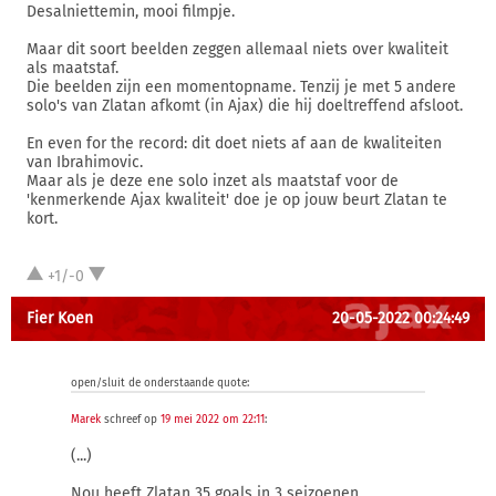
Desalniettemin, mooi filmpje.
Maar dit soort beelden zeggen allemaal niets over kwaliteit
als maatstaf.
Die beelden zijn een momentopname. Tenzij je met 5 andere
solo's van Zlatan afkomt (in Ajax) die hij doeltreffend afsloot.
En even for the record: dit doet niets af aan de kwaliteiten
van Ibrahimovic.
Maar als je deze ene solo inzet als maatstaf voor de
'kenmerkende Ajax kwaliteit' doe je op jouw beurt Zlatan te
kort.
+1/-0
Fier Koen
20-05-2022 00:24:49
open/sluit de onderstaande quote:
Marek
schreef op
19 mei 2022 om 22:11
:
(...)
Nou heeft Zlatan 35 goals in 3 seizoenen