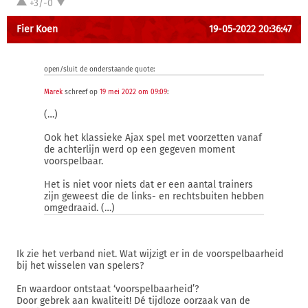
+3/-0
Fier Koen
19-05-2022 20:36:47
open/sluit de onderstaande quote:
Marek
schreef op
19 mei 2022 om 09:09
:
(…)
Ook het klassieke Ajax spel met voorzetten vanaf
de achterlijn werd op een gegeven moment
voorspelbaar.
Het is niet voor niets dat er een aantal trainers
zijn geweest die de links- en rechtsbuiten hebben
omgedraaid. (…)
Ik zie het verband niet. Wat wijzigt er in de voorspelbaarheid
bij het wisselen van spelers?
En waardoor ontstaat ‘voorspelbaarheid’?
Door gebrek aan kwaliteit! Dé tijdloze oorzaak van de