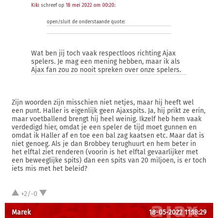
Kiki
schreef op
18 mei 2022 om 00:20
:
open/sluit de onderstaande quote:
Wat ben jij toch vaak respectloos richting Ajax
spelers. Je mag een mening hebben, maar ik als
Ajax fan zou zo nooit spreken over onze spelers.
Zijn woorden zijn misschien niet netjes, maar hij heeft wel
een punt. Haller is eigenlijk geen Ajaxspits. Ja, hij prikt ze erin,
maar voetballend brengt hij heel weinig. Ikzelf heb hem vaak
verdedigd hier, omdat je een speler de tijd moet gunnen en
omdat ik Haller af en toe een bal zag kaatsen etc. Maar dat is
niet genoeg. Als je dan Brobbey terughuurt en hem beter in
het elftal ziet renderen (voorin is het elftal gevaarlijker met
een beweeglijke spits) dan een spits van 20 miljoen, is er toch
iets mis met het beleid?
+2/-0
Marek
18-05-2022 11:18:29