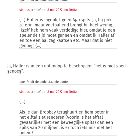
open/sluit de onderstaande quote:
s0lidus
schreef op
18 mei 2022 om 10:48
:
(…) Haller is eigenlijk geen Ajaxspits. Ja, hij prikt
ze erin, maar voetballend brengt hij heel weinig.
Ikzelf heb hem vaak verdedigd hier, omdat je een
speler de tijd moet gunnen en omdat ik Haller af
en toe een bal zag kaatsen etc. Maar dat is niet
genoeg. (…)
Ja, Haller is in een notendop te beschrijven: “het is niet goed
genoeg”.
open/sluit de onderstaande quote:
s0lidus
schreef op
18 mei 2022 om 10:48
:
(…)
Als je dan Brobbey terughuurt en hem beter in
het elftal ziet renderen (voorin is het elftal
gevaarlijker met een beweeglijke spits) dan een
spits van 20 miljoen, is er toch iets mis met het
beleid?