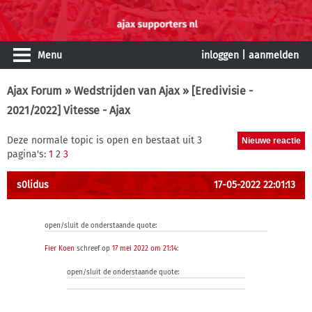
Menu
inloggen
|
aanmelden
Ajax Forum
»
Wedstrijden van Ajax
» [Eredivisie -
2021/2022] Vitesse - Ajax
Deze normale topic is open en bestaat uit 3
pagina's:
1
2
3
s0lidus
17-05-2022 22:01:13
open/sluit de onderstaande quote:
Fier Koen
schreef op
17 mei 2022 om 21:14
:
open/sluit de onderstaande quote: