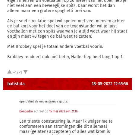
eigen mensen wil voetballen op 20 meter van het doel, heb je
niet veel aan een beweeglijke spits. Daar wordt het dan
alleen maar een grotere spaghetti brei van.
Als je snel circulatie spel wil spelen met veel mensen achter
de bal kort voor het doel van de tegenstander wil je juist
voetballen met een spits waarvan je altijd weet waar hij staat
en zijn maat 48 tegen de bal weet te zetten.
Met Brobbey spel je totaal andere voetbal voorin.
Brobbey rendeert ook niet beter, Haller liep heel lang 1 op 1.
+1/-1
batistuta
18-05-2022 12:45:56
open/sluit de onderstaande quote:
Donpedro
schreef op
15 mei 2022 om 21:16
:
Een trieste constatering ja. Maar ik weiger me te
conformeren aan stromingen die dit allemaal
maar (gelaten) accepteren of alles wat krom is