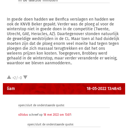
in de laatste minuten
In goede doen hadden we Benfica verslagen en hadden we
ook de KNVB Beker gepakt. Verder was de ploeg al voor de
winterstop niet in goede doen in de competitie (Twente,
Utrecht, GAE, Heracles, AZ). Daartegenover stonden natuurlijk
de geweldige wedstrijden in de CL. Maar toen al had duidelijk
moeten zijn dat de ploeg enorm veel moeite had tegen tegen
ploegen die zich massaal terugtrekken en dat het ons
weleens prijzen kon kosten. Toegegeven, Brobbey werd
gehaald in de winterstop, maar verder veranderde er weinig,
waardoor we bleven aanmodderen..
+2/-0
liam
18-05-2022 13:48:45
open/sluit de onderstaande quote:
s0lidus
schreef op
18 mei 2022 om 13:07
:
open/sluit de onderstaande quote: