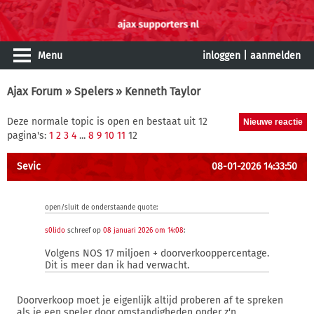
Menu
inloggen
|
aanmelden
Ajax Forum
»
Spelers
» Kenneth Taylor
Deze normale topic is open en bestaat uit 12
pagina's:
1
2
3
4
...
8
9
10
11
12
Sevic
08-01-2026 14:33:50
open/sluit de onderstaande quote:
s0lido
schreef op
08 januari 2026 om 14:08
:
Volgens NOS 17 miljoen + doorverkooppercentage.
Dit is meer dan ik had verwacht.
Doorverkoop moet je eigenlijk altijd proberen af te spreken
als je een speler door omstandigheden onder z'n