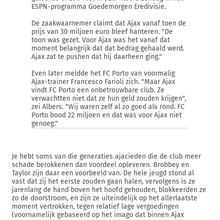
ESPN-programma Goedemorgen Eredivisie.
De zaakwaarnemer claimt dat Ajax vanaf toen de
prijs van 30 miljoen euro bleef hanteren. "De
toon was gezet. Voor Ajax was het vanaf dat
moment belangrijk dat dat bedrag gehaald werd.
Ajax zat te pushen dat hij daarheen ging."
Even later meldde het FC Porto van voormalig
Ajax-trainer Francesco Farioli zich. "Maar Ajax
vindt FC Porto een onbetrouwbare club. Ze
verwachtten niet dat ze hun geld zouden krijgen",
zei Albers. "Wij waren zelf al zo goed als rond. FC
Porto bood 22 miljoen en dat was voor Ajax niet
genoeg."
Je hebt soms van die generaties ajacieden die de club meer
schade berokkenen dan voordeel opleveren. Brobbey en
Taylor zijn daar een voorbeeld van. De hele jeugd stond al
vast dat zij het eerste zouden gaan halen, vervolgens is ze
jarenlang de hand boven het hoofd gehouden, blokkeerden ze
zo de doorstroom, en zijn ze uiteindelijk op het allerlaatste
moment vertrokken, tegen relatief lage vergoedingen
(voornamelijk gebaseerd op het imago dat binnen Ajax