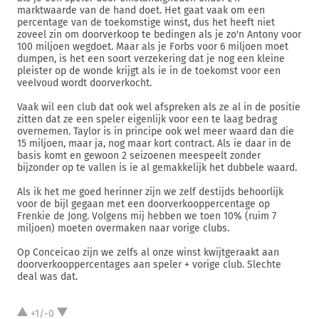
marktwaarde van de hand doet. Het gaat vaak om een
percentage van de toekomstige winst, dus het heeft niet
zoveel zin om doorverkoop te bedingen als je zo'n Antony voor
100 miljoen wegdoet. Maar als je Forbs voor 6 miljoen moet
dumpen, is het een soort verzekering dat je nog een kleine
pleister op de wonde krijgt als ie in de toekomst voor een
veelvoud wordt doorverkocht.
Vaak wil een club dat ook wel afspreken als ze al in de positie
zitten dat ze een speler eigenlijk voor een te laag bedrag
overnemen. Taylor is in principe ook wel meer waard dan die
15 miljoen, maar ja, nog maar kort contract. Als ie daar in de
basis komt en gewoon 2 seizoenen meespeelt zonder
bijzonder op te vallen is ie al gemakkelijk het dubbele waard.
Als ik het me goed herinner zijn we zelf destijds behoorlijk
voor de bijl gegaan met een doorverkooppercentage op
Frenkie de Jong. Volgens mij hebben we toen 10% (ruim 7
miljoen) moeten overmaken naar vorige clubs.
Op Conceicao zijn we zelfs al onze winst kwijtgeraakt aan
doorverkooppercentages aan speler + vorige club. Slechte
deal was dat.
+1/-0