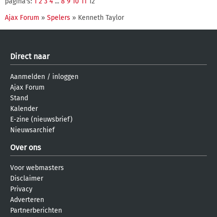
pagina's:
1
2
3
4
...
8
9
10
11
12
Ajax Forum
»
Spelers
» Kenneth Taylor
Direct naar
Aanmelden
/
inloggen
Ajax Forum
Stand
Kalender
E-zine (nieuwsbrief)
Nieuwsarchief
Over ons
Voor webmasters
Disclaimer
Privacy
Adverteren
Partnerberichten