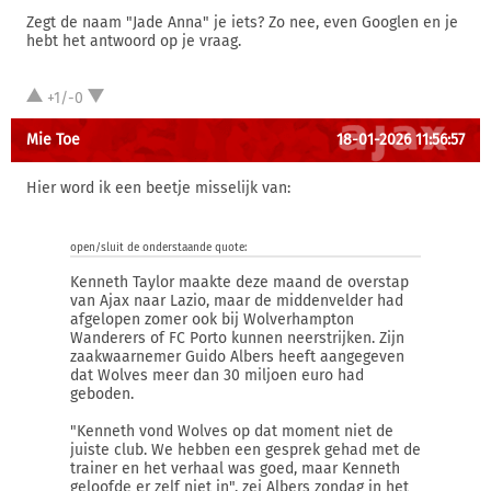
Zegt de naam "Jade Anna" je iets? Zo nee, even Googlen en je
hebt het antwoord op je vraag.
+1/-0
Mie Toe
18-01-2026 11:56:57
Hier word ik een beetje misselijk van:
open/sluit de onderstaande quote:
Kenneth Taylor maakte deze maand de overstap
van Ajax naar Lazio, maar de middenvelder had
afgelopen zomer ook bij Wolverhampton
Wanderers of FC Porto kunnen neerstrijken. Zijn
zaakwaarnemer Guido Albers heeft aangegeven
dat Wolves meer dan 30 miljoen euro had
geboden.
"Kenneth vond Wolves op dat moment niet de
juiste club. We hebben een gesprek gehad met de
trainer en het verhaal was goed, maar Kenneth
geloofde er zelf niet in", zei Albers zondag in het