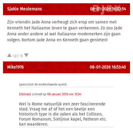
Sjakie Meulemans
08-01-2026 16:33:54
Zijn vriendin Jade Anna verheugt zich erop om samen met
Kenneth het Italiaanse leven te gaan verkennen. Zo zou Jade
Anna onder andere al wat Italiaanse modemerken zijn gaan
volgen. Kortom Jade Anna en Kenneth gaan genieten!
+2/-0
Mike1976
08-01-2026 16:53:40
open/sluit de onderstaande quote:
ElSimao2
schreef op
08 januari 2026 om 12:54
:
Wel is Rome natuurlijk een zeer fascinerende
stad. Vraag me af of het een beetje een
historisch type is die zaken als het Colliseo,
Forum Romanum, Sixtijnse kapel, Patheon etc.
kan waarderen.