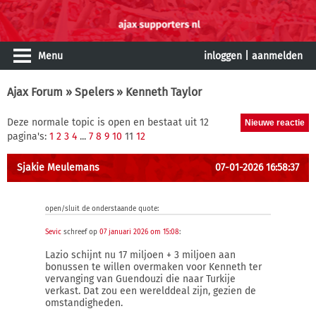
Menu
inloggen
|
aanmelden
Ajax Forum
»
Spelers
» Kenneth Taylor
Deze normale topic is open en bestaat uit 12
pagina's:
1
2
3
4
...
7
8
9
10
11
12
Sjakie Meulemans
07-01-2026 16:58:37
open/sluit de onderstaande quote:
Sevic
schreef op
07 januari 2026 om 15:08
:
Lazio schijnt nu 17 miljoen + 3 miljoen aan
bonussen te willen overmaken voor Kenneth ter
vervanging van Guendouzi die naar Turkije
verkast. Dat zou een werelddeal zijn, gezien de
omstandigheden.