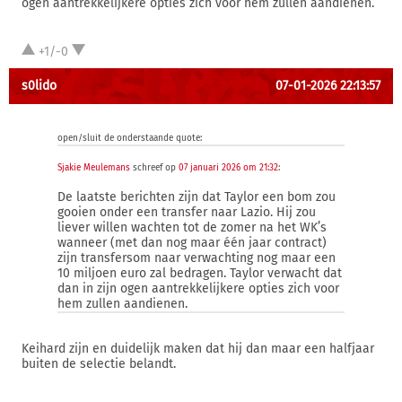
ogen aantrekkelijkere opties zich voor hem zullen aandienen.
+1/-0
s0lido
07-01-2026 22:13:57
open/sluit de onderstaande quote:
Sjakie Meulemans
schreef op
07 januari 2026 om 21:32
:
De laatste berichten zijn dat Taylor een bom zou
gooien onder een transfer naar Lazio. Hij zou
liever willen wachten tot de zomer na het WK’s
wanneer (met dan nog maar één jaar contract)
zijn transfersom naar verwachting nog maar een
10 miljoen euro zal bedragen. Taylor verwacht dat
dan in zijn ogen aantrekkelijkere opties zich voor
hem zullen aandienen.
Keihard zijn en duidelijk maken dat hij dan maar een halfjaar
buiten de selectie belandt.