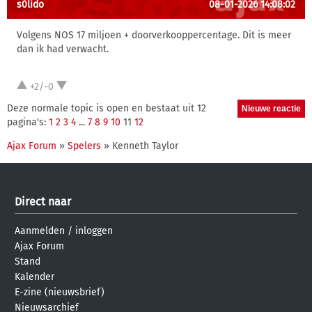
s0lido
08-01-2026 14:08:02
Volgens NOS 17 miljoen + doorverkooppercentage. Dit is meer
dan ik had verwacht.
+2/-0
Deze normale topic is open en bestaat uit 12
pagina's:
1
2
3
4
...
7
8
9
10
11
12
Ajax Forum
»
Spelers
» Kenneth Taylor
Direct naar
Aanmelden
/
inloggen
Ajax Forum
Stand
Kalender
E-zine (nieuwsbrief)
Nieuwsarchief