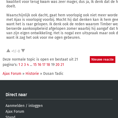
kwaliteit voor terug kwam was zeer mager, dus ja, Ik denk dat de 
doelt.
Waarschijnlijk ook dacht, gaat hem voorlopig ook niet meer worde
met Ajax is voorlopig voorbij. Mocht hij dat denken kan ik hem ge
want het is raar gelopen. Ik denk ook de reden waarom Timber we
beroerde aankoopbeleid afgelopen zomer waarbij hij aangaf dat h
van zijn eigen ontwikkeling. Het is nogal een uitspraak maar ook 
want ik zag het ook voor me ogen gebeuren.
+1/-0
Deze normale topic is open en bestaat uit 21
pagina's:
1
2
3
4
...
15
16
17
18
19
20
21
Ajax Forum
»
Historie
» Dusan Tadic
Direct naar
Aanmelden
/
inloggen
Ajax Forum
Stand