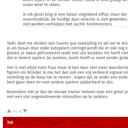
snaar weet te raken.
In elk geval krijg je een totaal uitgekleed elftal, maar dat 
onvermijdelijk. De huidige Ajax-selectie is ziek geworden
niet worden verholpen met zachte heelmeesters.
Tadic doet me denken aan Suarez qua toewijding en wil om te win
je als Dusan door zulke kutspelers omringd wordt die er ook nog 
gooien, je zwaar gefrustreerd raakt met zijn karakter. Hij heeft nie
dat er betere spelers bij moeten, zoiets heeft ie nooit eerder ged
Het is niet altijd even fraai maar ik kan daar veel meer waarderi
figuren als Wijndal. Ik zou het dan ook een erg verkeerd signaal 
instelling op de koop toe te nemen , hopen dat ze onder een ande
best gaan doen en voor andere spelers spijkerhard te zijn.
Bovendien stel je dan de nieuwe trainer meteen voor een groot 
met een stel ongemotiveerde niksnutten op te zadelen.
+1/-0
3xA