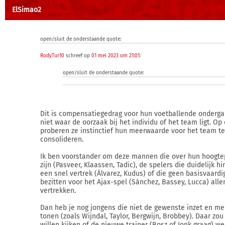
ElSimao2
open/sluit de onderstaande quote:
RodyTur10
schreef op
01 mei 2023 om 21:01
:
open/sluit de onderstaande quote:
Dit is compensatiegedrag voor hun voetballende onderga
niet waar de oorzaak bij het individu of het team ligt. Op
proberen ze instinctief hun meerwaarde voor het team te
consolideren.
Ik ben voorstander om deze mannen die over hun hoogt
zijn (Pasveer, Klaassen, Tadic), de spelers die duidelijk h
een snel vertrek (Álvarez, Kudus) of die geen basisvaard
bezitten voor het Ajax-spel (Sánchez, Bassey, Lucca) alle
vertrekken.
Dan heb je nog jongens die niet de gewenste inzet en men
tonen (zoals Wijndal, Taylor, Bergwijn, Brobbey). Daar zou
willen kijken of de nieuwe trainer (Bosz of Jonk graag) we