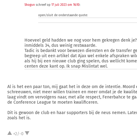
Shogun
schreef op
17 juli 2023 om 16:10
:
open/sluit de onderstaande quote:
Hoeveel geld hadden we nog voor hem gekregen denk je? 
inmiddels 34, dus weinig restwaarde.
Tadic is bedankt voor bewezen diensten en de transfer ge
begreep uit een artikel dat Ajax wel enkele afspraken w
als hij bij een nieuwe club ging spelen, dus wellicht kom
centen deze kant op. Ik snap Mislintat wel.
Al is het een paar ton, mij gaat het in deze om de intentie. Moord
schreeuwen, niet meer willen trainen en meer omdat je de kwalitei
laag vindt om vervolgens naar, met alle respect, Fenerbahce te ga
de Conference League te moeten kwalificeren.
Dit is gewoon de club en haar supporters bij de neus nemen. La
zoals het is.
+2/-0