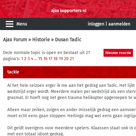
Menu
inloggen
|
aanmelden
Ajax Forum
»
Historie
» Dusan Tadic
Deze normale topic is open en bestaat uit 21
pagina's:
1
2
3
4
...
15
16
17
18
19
20
21
tackle
Al het hele seizoen erger ik me aan het gedrag van Tadic. Het lijk
wedstrijd erger wordt. Meerdere malen per wedstrijd als een ste
grasmat. Er hoeft nog net geen trauma helikopter opgeroepen te 
Alleen maar zeiken, zuigen en ander misselijk gedrag een aanvoer
moet echt eens gaan stoppen. Heitinga mag wel eens gaan ingrijp
Dit geldt overigens voor meerdere spelers. Klaassen staat ook in 
met een totaal idioot gedrag.