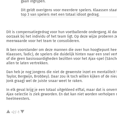
gaan ingrijpen.
Dit geldt overigens voor meerdere spelers. Klaassen staa
top 3 van spelers met een totaal idioot gedrag.
Dit is compensatiegedrag voor hun voetballende ondergang. Al da
oorzaak bij het individu of het team ligt. Op deze wijze proberen z
meerwaarde voor het team te consolideren.
Ik ben voorstander om deze mannen die over hun hoogtepunt heen 
Klaassen, Tadic), de spelers die duidelijk hinten naar een snel ver
of die geen basisvaardigheden bezitten voor het Ajax-spel (Sánch
allen te laten vertrekken.
Dan heb je nog jongens die niet de gewenste inzet en mentaliteit 
Taylor, Bergwijn, Brobbey). Daar zou ik toch willen kijken of de nie
Jonk graag) wel de juiste snaar weet te raken.
In elk geval krijg je een totaal uitgekleed elftal, maar dat is onver
Ajax-selectie is ziek geworden. En dat kan niet worden verholpen
heelmeesters.
+2/-1