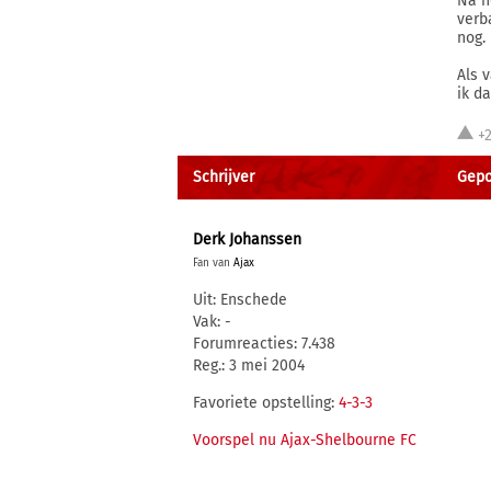
Na h
verb
nog.
Als 
ik d
+2
Schrijver
Gepo
Derk Johanssen
Fan van
Ajax
Uit: Enschede
Vak: -
Forumreacties: 7.438
Reg.: 3 mei 2004
Favoriete opstelling:
4-3-3
Voorspel nu Ajax-Shelbourne FC