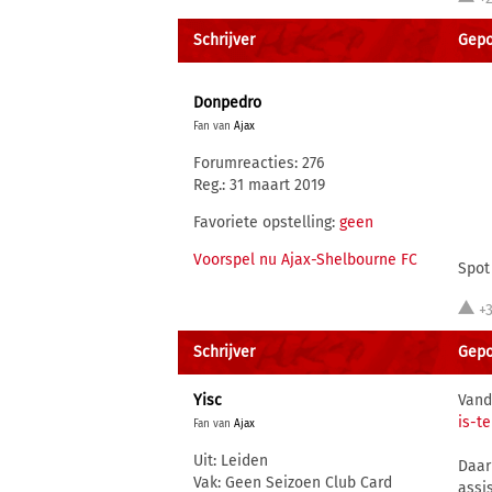
Schrijver
Gepo
Donpedro
Fan van
Ajax
Forumreacties: 276
Reg.: 31 maart 2019
Favoriete opstelling:
geen
Voorspel nu Ajax-Shelbourne FC
Spot
+
Schrijver
Gepo
Yisc
Vand
is-t
Fan van
Ajax
Uit: Leiden
Daar
Vak: Geen Seizoen Club Card
assis