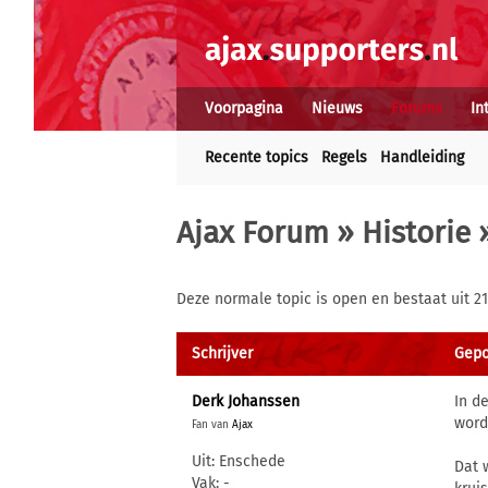
Voorpagina
Nieuws
Forums
In
Recente topics
Regels
Handleiding
Ajax Forum
»
Historie
»
Deze normale topic is open en bestaat uit 21
Schrijver
Gepo
Derk Johanssen
In d
word
Fan van
Ajax
Uit: Enschede
Dat 
Vak: -