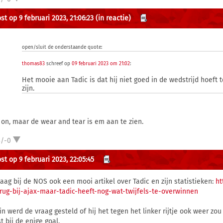
st op 9 februari 2023, 21:06:23
(in reactie)
open/sluit de onderstaande quote:
thomas83
schreef op
09 februari 2023 om 21:02
:
Het mooie aan Tadic is dat hij niet goed in de wedstrijd hoeft 
zijn.
 on, maar de wear and tear is em aan te zien.
3/-0
st op 9 februari 2023, 22:05:45
aag bij de NOS ook een mooi artikel over Tadic en zijn statistieken:
ht
erug-bij-ajax-maar-tadic-heeft-nog-wat-twijfels-te-overwinnen
in werd de vraag gesteld of hij het tegen het linker rijtje ook weer z
t bij de enige goal.