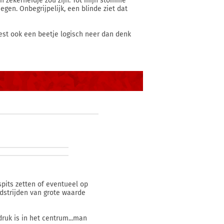
n zekerheidje zou zijn. Tot mijn stomme
gen. Onbegrijpelijk, een blinde ziet dat
 rest ook een beetje logisch neer dan denk
pits zetten of eventueel op
edstrijden van grote waarde
 druk is in het centrum...man