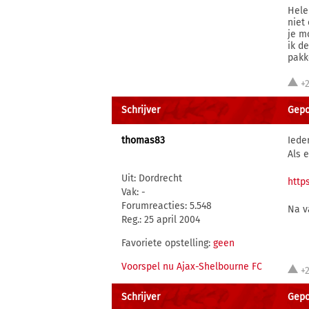
Hele
niet
je m
ik d
pakk
+
Schrijver
Gepo
thomas83
Iede
Als 
Uit: Dordrecht
http
Vak: -
Forumreacties: 5.548
Na v
Reg.: 25 april 2004
Favoriete opstelling:
geen
Voorspel nu Ajax-Shelbourne FC
+
Schrijver
Gepo