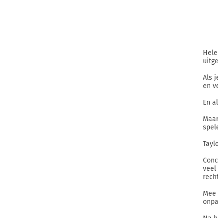
Hele
uitg
Als 
en v
En a
Maar
spel
Tayl
Conc
veel
rech
Mee 
onpa