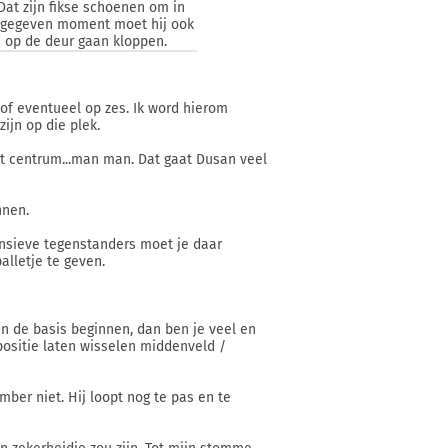
at zijn fikse schoenen om in
en gegeven moment moet hij ook
n op de deur gaan kloppen.
of eventueel op zes. Ik word hierom
ijn op die plek.
 het centrum...man man. Dat gaat Dusan veel
nnen.
ensieve tegenstanders moet je daar
alletje te geven.
in de basis beginnen, dan ben je veel en
positie laten wisselen middenveld /
mber niet. Hij loopt nog te pas en te