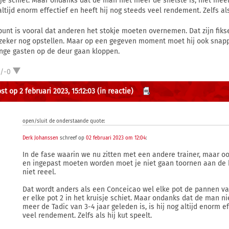
sje schiet. Maar ondanks dat de man niet meer de snelste is, niet meer 
altijd enorm effectief en heeft hij nog steeds veel rendement. Zelfs als
punt is vooral dat anderen het stokje moeten overnemen. Dat zijn fikse
 zeker nog opstellen. Maar op een gegeven moment moet hij ook snappe
onge gasten op de deur gaan kloppen.
1/-0
t op 2 februari 2023, 15:12:03
(in reactie)
open/sluit de onderstaande quote:
Derk Johanssen
schreef op
02 februari 2023 om 12:04
:
In de fase waarin we nu zitten met een andere trainer, maar oo
en ingepast moeten worden moet je niet gaan toornen aan de h
niet reeel.
Dat wordt anders als een Conceicao wel elke pot de pannen va
er elke pot 2 in het kruisje schiet. Maar ondanks dat de man ni
meer de Tadic van 3-4 jaar geleden is, is hij nog altijd enorm e
veel rendement. Zelfs als hij kut speelt.