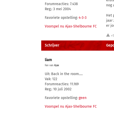
krui
Forumreacties: 7.438
nog 
Reg.: 3 mei 2004
Het 
Favoriete opstelling:
4-3-3
jaar
er j
Voorspel nu Ajax-Shelbourne FC
+
Schrijver
Gepos
liam
Fan van
Ajax
Uit: Back in the room.....
Vak: 122
Forumreacties: 11.169
Reg.: 10 juli 2002
Favoriete opstelling:
geen
Voorspel nu Ajax-Shelbourne FC