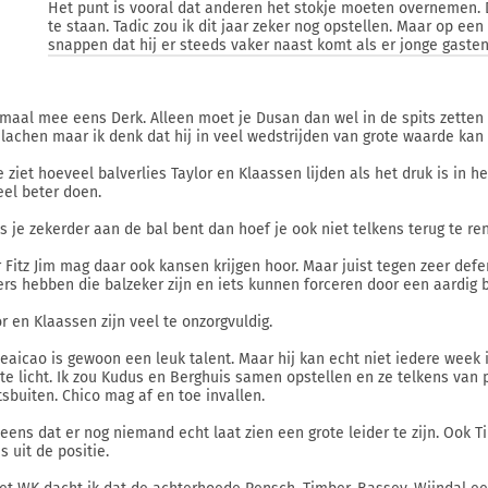
Het punt is vooral dat anderen het stokje moeten overnemen. D
te staan. Tadic zou ik dit jaar zeker nog opstellen. Maar op e
snappen dat hij er steeds vaker naast komt als er jonge gaste
maal mee eens Derk. Alleen moet je Dusan dan wel in de spits zetten 
elachen maar ik denk dat hij in veel wedstrijden van grote waarde kan z
je ziet hoeveel balverlies Taylor en Klaassen lijden als het druk is in
eel beter doen.
ls je zekerder aan de bal bent dan hoef je ook niet telkens terug te re
 Fitz Jim mag daar ook kansen krijgen hoor. Maar juist tegen zeer def
ers hebben die balzeker zijn en iets kunnen forceren door een aardig b
or en Klaassen zijn veel te onzorgvuldig.
eaicao is gewoon een leuk talent. Maar hij kan echt niet iedere week 
 te licht. Ik zou Kudus en Berghuis samen opstellen en ze telkens van 
tsbuiten. Chico mag af en toe invallen.
eens dat er nog niemand echt laat zien een grote leider te zijn. Ook Ti
s uit de positie.