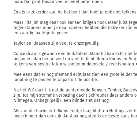
man. Dat gaat Dusan veel en veel beter doen.
En als je zekerder aan de bal bent dan hoef je ook niet telkens
Maar Fitz Jim mag daar ook kansen krijgen hoor. Maar juist teg
tegenstanders moet je daar spelers hebben die balzeker zijn e
een aardig balletje te geven.
Taylor en Klaassen zijn veel te onzorgvuldig.
Conceaicao is gewoon een leuk talent. Maar hij kan echt niet i
beginnen, dan ben je veel en veel te licht. Ik zou Kudus en Be
telkens van positie laten wisselen middenveld / rechtsbuiten. 
Mee eens dat er nog niemand echt laat zien een grote leider te 
loopt nog te pas en te onpas uit de positie.
Na het WK dacht ik dat de achterhoede Rensch, Timber, Bassey
zijn. Tot mijn stomme verbazing dacht Schreuder daar anders ov
Nijmegen. Onbegrijpelijk, een blinde ziet dat nog.
Als van die backs er telkens eentje laag blijft en Heitinga zet 
logisch neer dan denk ik dat Ajax nog steeds de beste kans h