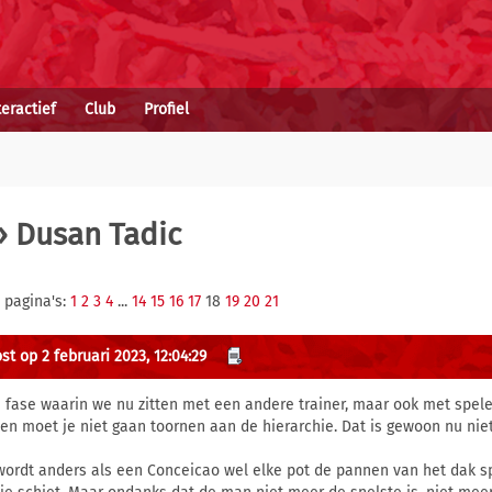
teractief
Club
Profiel
 Dusan Tadic
 pagina's:
1
2
3
4
...
14
15
16
17
18
19
20
21
st op 2 februari 2023, 12:04:29
e fase waarin we nu zitten met een andere trainer, maar ook met spel
en moet je niet gaan toornen aan de hierarchie. Dat is gewoon nu niet
wordt anders als een Conceicao wel elke pot de pannen van het dak spe