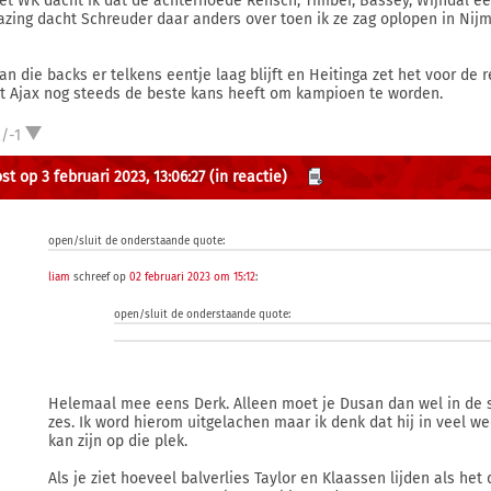
et WK dacht ik dat de achterhoede Rensch, Timber, Bassey, Wijndal ee
azing dacht Schreuder daar anders over toen ik ze zag oplopen in Nijme
van die backs er telkens eentje laag blijft en Heitinga zet het voor de
at Ajax nog steeds de beste kans heeft om kampioen te worden.
/-1
st op 3 februari 2023, 13:06:27
(in reactie)
open/sluit de onderstaande quote:
liam
schreef op
02 februari 2023 om 15:12
:
open/sluit de onderstaande quote:
Helemaal mee eens Derk. Alleen moet je Dusan dan wel in de s
zes. Ik word hierom uitgelachen maar ik denk dat hij in veel w
kan zijn op die plek.
Als je ziet hoeveel balverlies Taylor en Klaassen lijden als het