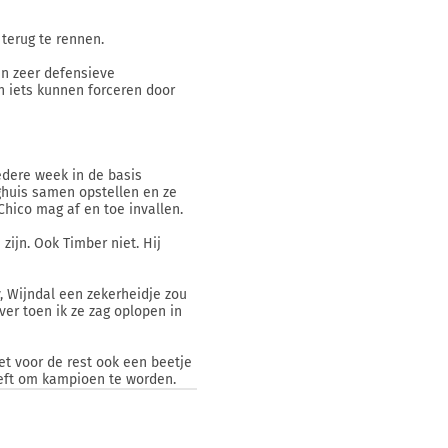
 terug te rennen.
en zeer defensieve
n iets kunnen forceren door
edere week in de basis
rghuis samen opstellen en ze
Chico mag af en toe invallen.
zijn. Ook Timber niet. Hij
, Wijndal een zekerheidje zou
er toen ik ze zag oplopen in
het voor de rest ook een beetje
eeft om kampioen te worden.