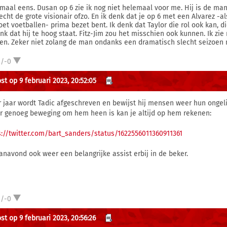
maal eens. Dusan op 6 zie ik nog niet helemaal voor me. Hij is de man
 echt de grote visionair ofzo. En ik denk dat je op 6 met een Alvarez -a
oet voetballen- prima bezet bent. Ik denk dat Taylor die rol ook kan, 
enk dat hij te hoog staat. Fitz-Jim zou het misschien ook kunnen. Ik zi
en. Zeker niet zolang de man ondanks een dramatisch slecht seizoen no
2/-0
st op 9 februari 2023, 20:52:05
r jaar wordt Tadic afgeschreven en bewijst hij mensen weer hun ongelijk
er genoeg beweging om hem heen is kan je altijd op hem rekenen:
s://twitter.com/bart_sanders/status/1622556011360911361
anavond ook weer een belangrijke assist erbij in de beker.
2/-0
st op 9 februari 2023, 20:56:26