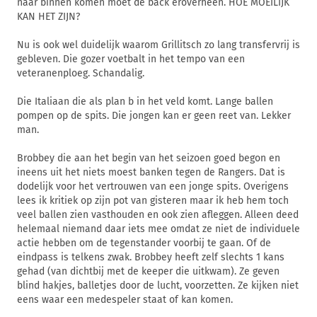
naar binnen komen moet de back eroverheen. HOE MOEILIJK
KAN HET ZIJN?
Nu is ook wel duidelijk waarom Grillitsch zo lang transfervrij is
gebleven. Die gozer voetbalt in het tempo van een
veteranenploeg. Schandalig.
Die Italiaan die als plan b in het veld komt. Lange ballen
pompen op de spits. Die jongen kan er geen reet van. Lekker
man.
Brobbey die aan het begin van het seizoen goed begon en
ineens uit het niets moest banken tegen de Rangers. Dat is
dodelijk voor het vertrouwen van een jonge spits. Overigens
lees ik kritiek op zijn pot van gisteren maar ik heb hem toch
veel ballen zien vasthouden en ook zien afleggen. Alleen deed
helemaal niemand daar iets mee omdat ze niet de individuele
actie hebben om de tegenstander voorbij te gaan. Of de
eindpass is telkens zwak. Brobbey heeft zelf slechts 1 kans
gehad (van dichtbij met de keeper die uitkwam). Ze geven
blind hakjes, balletjes door de lucht, voorzetten. Ze kijken niet
eens waar een medespeler staat of kan komen.