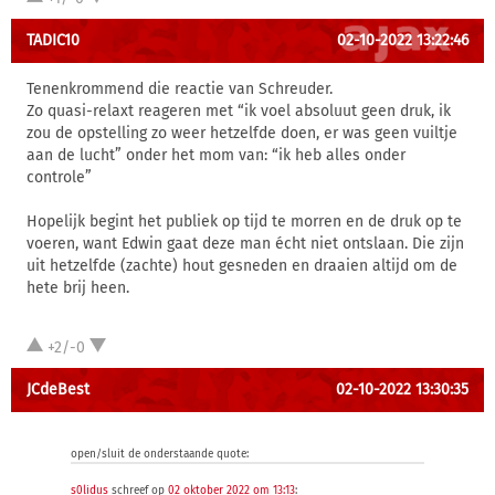
TADIC10
02-10-2022 13:22:46
Tenenkrommend die reactie van Schreuder.
Zo quasi-relaxt reageren met “ik voel absoluut geen druk, ik
zou de opstelling zo weer hetzelfde doen, er was geen vuiltje
aan de lucht” onder het mom van: “ik heb alles onder
controle”
Hopelijk begint het publiek op tijd te morren en de druk op te
voeren, want Edwin gaat deze man écht niet ontslaan. Die zijn
uit hetzelfde (zachte) hout gesneden en draaien altijd om de
hete brij heen.
+2/-0
JCdeBest
02-10-2022 13:30:35
open/sluit de onderstaande quote:
s0lidus
schreef op
02 oktober 2022 om 13:13
: