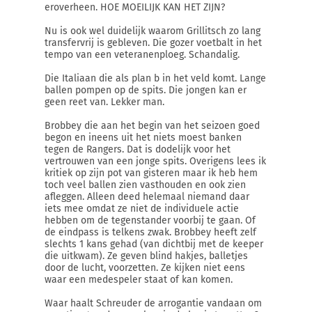
eroverheen. HOE MOEILIJK KAN HET ZIJN?
Nu is ook wel duidelijk waarom Grillitsch zo lang
transfervrij is gebleven. Die gozer voetbalt in het
tempo van een veteranenploeg. Schandalig.
Die Italiaan die als plan b in het veld komt. Lange
ballen pompen op de spits. Die jongen kan er
geen reet van. Lekker man.
Brobbey die aan het begin van het seizoen goed
begon en ineens uit het niets moest banken
tegen de Rangers. Dat is dodelijk voor het
vertrouwen van een jonge spits. Overigens lees ik
kritiek op zijn pot van gisteren maar ik heb hem
toch veel ballen zien vasthouden en ook zien
afleggen. Alleen deed helemaal niemand daar
iets mee omdat ze niet de individuele actie
hebben om de tegenstander voorbij te gaan. Of
de eindpass is telkens zwak. Brobbey heeft zelf
slechts 1 kans gehad (van dichtbij met de keeper
die uitkwam). Ze geven blind hakjes, balletjes
door de lucht, voorzetten. Ze kijken niet eens
waar een medespeler staat of kan komen.
Waar haalt Schreuder de arrogantie vandaan om