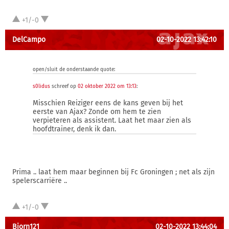
+1/-0
DelCampo
02-10-2022 13:42:10
open/sluit de onderstaande quote:
s0lidus
schreef op
02 oktober 2022 om 13:13
:
Misschien Reiziger eens de kans geven bij het
eerste van Ajax? Zonde om hem te zien
verpieteren als assistent. Laat het maar zien als
hoofdtrainer, denk ik dan.
Prima .. laat hem maar beginnen bij Fc Groningen ; net als zijn
spelerscarriëre ..
+1/-0
Bjorn121
02-10-2022 13:44:04