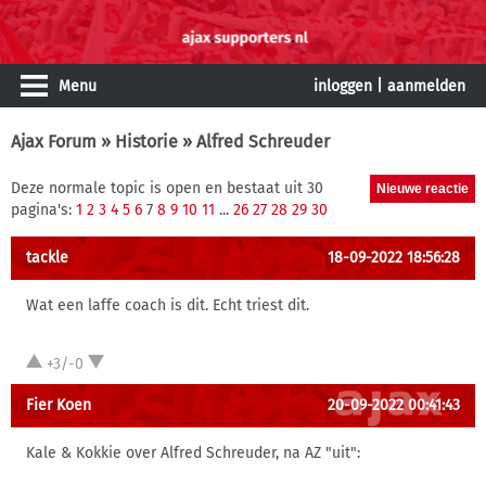
Menu
inloggen
|
aanmelden
Ajax Forum
»
Historie
» Alfred Schreuder
Deze normale topic is open en bestaat uit 30
pagina's:
1
2
3
4
5
6
7
8
9
10
11
...
26
27
28
29
30
tackle
18-09-2022 18:56:28
Wat een laffe coach is dit. Echt triest dit.
+3/-0
Fier Koen
20-09-2022 00:41:43
Kale & Kokkie over Alfred Schreuder, na AZ "uit":