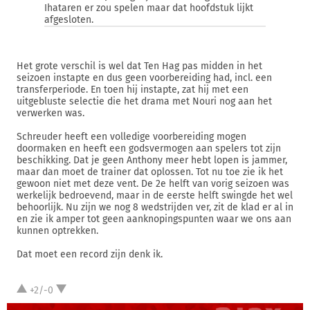
Ihataren er zou spelen maar dat hoofdstuk lijkt
afgesloten.
Het grote verschil is wel dat Ten Hag pas midden in het
seizoen instapte en dus geen voorbereiding had, incl. een
transferperiode. En toen hij instapte, zat hij met een
uitgebluste selectie die het drama met Nouri nog aan het
verwerken was.
Schreuder heeft een volledige voorbereiding mogen
doormaken en heeft een godsvermogen aan spelers tot zijn
beschikking. Dat je geen Anthony meer hebt lopen is jammer,
maar dan moet de trainer dat oplossen. Tot nu toe zie ik het
gewoon niet met deze vent. De 2e helft van vorig seizoen was
werkelijk bedroevend, maar in de eerste helft swingde het wel
behoorlijk. Nu zijn we nog 8 wedstrijden ver, zit de klad er al in
en zie ik amper tot geen aanknopingspunten waar we ons aan
kunnen optrekken.
Dat moet een record zijn denk ik.
+2/-0