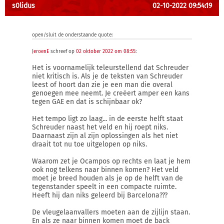
s0lidus
02-10-2022 09:54:19
open/sluit de onderstaande quote:
JeroenE
schreef op
02 oktober 2022 om 08:55
:
Het is voornamelijk teleurstellend dat Schreuder
niet kritisch is. Als je de teksten van Schreuder
leest of hoort dan zie je een man die overal
genoegen mee neemt. Je creëert amper een kans
tegen GAE en dat is schijnbaar ok?
Het tempo ligt zo laag... in de eerste helft staat
Schreuder naast het veld en hij roept niks.
Daarnaast zijn al zijn oplossingen als het niet
draait tot nu toe uitgelopen op niks.
Waarom zet je Ocampos op rechts en laat je hem
ook nog telkens naar binnen komen? Het veld
moet je breed houden als je op de helft van de
tegenstander speelt in een compacte ruimte.
Heeft hij dan niks geleerd bij Barcelona???
De vleugelaanvallers moeten aan de zijlijn staan.
En als ze naar binnen komen moet de back