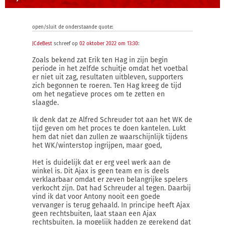
open/sluit de onderstaande quote:
JCdeBest
schreef op
02 oktober 2022 om 13:30
:
Zoals bekend zat Erik ten Hag in zijn begin
periode in het zelfde schuitje omdat het voetbal
er niet uit zag, resultaten uitbleven, supporters
zich begonnen te roeren. Ten Hag kreeg de tijd
om het negatieve proces om te zetten en
slaagde.
Ik denk dat ze Alfred Schreuder tot aan het WK de
tijd geven om het proces te doen kantelen. Lukt
hem dat niet dan zullen ze waarschijnlijk tijdens
het WK/winterstop ingrijpen, maar goed,
Het is duidelijk dat er erg veel werk aan de
winkel is. Dit Ajax is geen team en is deels
verklaarbaar omdat er zeven belangrijke spelers
verkocht zijn. Dat had Schreuder al tegen. Daarbij
vind ik dat voor Antony nooit een goede
vervanger is terug gehaald. In principe heeft Ajax
geen rechtsbuiten, laat staan een Ajax
rechtsbuiten. Ja mogelijk hadden ze gerekend dat