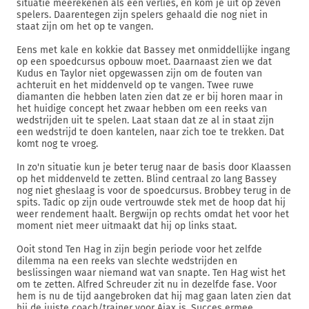
situatie meerekenen als een verlies, en kom je uit op zeven
spelers. Daarentegen zijn spelers gehaald die nog niet in
staat zijn om het op te vangen.
Eens met kale en kokkie dat Bassey met onmiddellijke ingang
op een spoedcursus opbouw moet. Daarnaast zien we dat
Kudus en Taylor niet opgewassen zijn om de fouten van
achteruit en het middenveld op te vangen. Twee ruwe
diamanten die hebben laten zien dat ze er bij horen maar in
het huidige concept het zwaar hebben om een reeks van
wedstrijden uit te spelen. Laat staan dat ze al in staat zijn
een wedstrijd te doen kantelen, naar zich toe te trekken. Dat
komt nog te vroeg.
In zo'n situatie kun je beter terug naar de basis door Klaassen
op het middenveld te zetten. Blind centraal zo lang Bassey
nog niet gheslaag is voor de spoedcursus. Brobbey terug in de
spits. Tadic op zijn oude vertrouwde stek met de hoop dat hij
weer rendement haalt. Bergwijn op rechts omdat het voor het
moment niet meer uitmaakt dat hij op links staat.
Ooit stond Ten Hag in zijn begin periode voor het zelfde
dilemma na een reeks van slechte wedstrijden en
beslissingen waar niemand wat van snapte. Ten Hag wist het
om te zetten. Alfred Schreuder zit nu in dezelfde fase. Voor
hem is nu de tijd aangebroken dat hij mag gaan laten zien dat
hij de juiste coach/trainer voor Ajax is. Succes ermee.