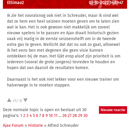
ElSimao2
02-10-2022 14:59:47
Ik zie het vooralsnog ook niet in Schreuder, maar ik vind wel
dat ze hem een heel seizoen moeten geven om te laten zien
wat ie kan. Het is ook gewoon niet makkelijk om zoveel
nieuwe spelers in te passen en Ajax draait historisch gezien
vaak vrij matig in de eerste seizoenshelft om in de tweede
extra gas te geven. Wellicht dat dat nu ook zo gaat, alhoewel
ik het eens ben met degenen die geen visie kunnen
ontdekken bij de man. Het lijkt erop alsof zijn prioriteit is om
iedereen (vooral de grote jongens) tevreden te houden en
hopen dat van daaruit de resultaten komen.
Daarnaast is het ook niet lekker voor een nieuwe trainer om
halverwege in te moeten stappen.
+1/-0
Deze normale topic is open en bestaat uit 30
pagina's:
1
2
3
4
5
6
7
8
9
10
11
...
26
27
28
29
30
Ajax Forum
»
Historie
» Alfred Schreuder