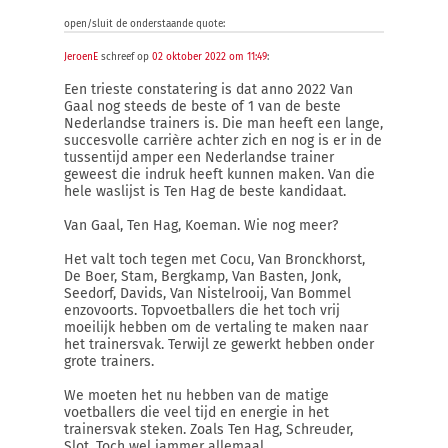
open/sluit de onderstaande quote:
JeroenE
schreef op
02 oktober 2022 om 11:49
:
Een trieste constatering is dat anno 2022 Van
Gaal nog steeds de beste of 1 van de beste
Nederlandse trainers is. Die man heeft een lange,
succesvolle carrière achter zich en nog is er in de
tussentijd amper een Nederlandse trainer
geweest die indruk heeft kunnen maken. Van die
hele waslijst is Ten Hag de beste kandidaat.
Van Gaal, Ten Hag, Koeman. Wie nog meer?
Het valt toch tegen met Cocu, Van Bronckhorst,
De Boer, Stam, Bergkamp, Van Basten, Jonk,
Seedorf, Davids, Van Nistelrooij, Van Bommel
enzovoorts. Topvoetballers die het toch vrij
moeilijk hebben om de vertaling te maken naar
het trainersvak. Terwijl ze gewerkt hebben onder
grote trainers.
We moeten het nu hebben van de matige
voetballers die veel tijd en energie in het
trainersvak steken. Zoals Ten Hag, Schreuder,
Slot. Toch wel jammer allemaal.