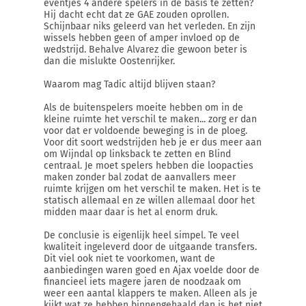
eventjes 4 andere spelers in de basis te zetten?
Hij dacht echt dat ze GAE zouden oprollen.
Schijnbaar niks geleerd van het verleden. En zijn
wissels hebben geen of amper invloed op de
wedstrijd. Behalve Alvarez die gewoon beter is
dan die mislukte Oostenrijker.
Waarom mag Tadic altijd blijven staan?
Als de buitenspelers moeite hebben om in de
kleine ruimte het verschil te maken... zorg er dan
voor dat er voldoende beweging is in de ploeg.
Voor dit soort wedstrijden heb je er dus meer aan
om Wijndal op linksback te zetten en Blind
centraal. Je moet spelers hebben die loopacties
maken zonder bal zodat de aanvallers meer
ruimte krijgen om het verschil te maken. Het is te
statisch allemaal en ze willen allemaal door het
midden maar daar is het al enorm druk.
De conclusie is eigenlijk heel simpel. Te veel
kwaliteit ingeleverd door de uitgaande transfers.
Dit viel ook niet te voorkomen, want de
aanbiedingen waren goed en Ajax voelde door de
financieel iets magere jaren de noodzaak om
weer een aantal klappers te maken. Alleen als je
kijkt wat ze hebben binnengehaald dan is het niet