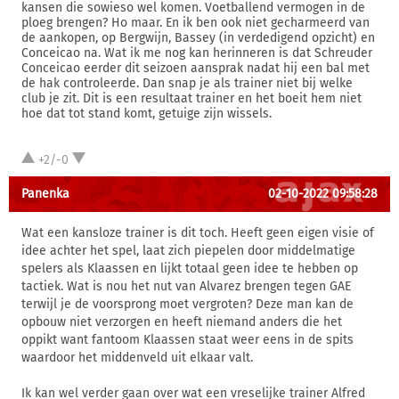
kansen die sowieso wel komen. Voetballend vermogen in de
ploeg brengen? Ho maar. En ik ben ook niet gecharmeerd van
de aankopen, op Bergwijn, Bassey (in verdedigend opzicht) en
Conceicao na. Wat ik me nog kan herinneren is dat Schreuder
Conceicao eerder dit seizoen aansprak nadat hij een bal met
de hak controleerde. Dan snap je als trainer niet bij welke
club je zit. Dit is een resultaat trainer en het boeit hem niet
hoe dat tot stand komt, getuige zijn wissels.
+2/-0
Panenka
02-10-2022 09:58:28
Wat een kansloze trainer is dit toch. Heeft geen eigen visie of
idee achter het spel, laat zich piepelen door middelmatige
spelers als Klaassen en lijkt totaal geen idee te hebben op
tactiek. Wat is nou het nut van Alvarez brengen tegen GAE
terwijl je de voorsprong moet vergroten? Deze man kan de
opbouw niet verzorgen en heeft niemand anders die het
oppikt want fantoom Klaassen staat weer eens in de spits
waardoor het middenveld uit elkaar valt.
Ik kan wel verder gaan over wat een vreselijke trainer Alfred