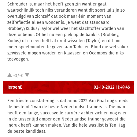
Schreuder is, maar het heeft geen zin want er gaat
waarschijnlijk toch niks veranderen want dit soort lui zijn zo
overtuigd van zichzelf dat ook maar één moment van
zelfreflectie al een wonder is. Je weet dat standaard
Brobbey/Kudus/Taylor wel weer het slachtoffer worden van
deze onbenul. Of het nu een plek op de bank is (Brobbey,
Kudus) of na een helft al eruit wisselen (Taylor) en dit om
meer speelminuten te geven aan Tadic en Blind die wel vaker
gewisseld mogen worden en Klaassen en Ocampos die niks
toevoegen.
+3/-0
JeroenE
02-10-2022 11:49:46
Een trieste constatering is dat anno 2022 Van Gaal nog steeds
de beste of 1 van de beste Nederlandse trainers is. Die man
heeft een lange, succesvolle carrière achter zich en nog is er
in de tussentijd amper een Nederlandse trainer geweest die
indruk heeft kunnen maken. Van die hele waslijst is Ten Hag
de beste kandidaat.