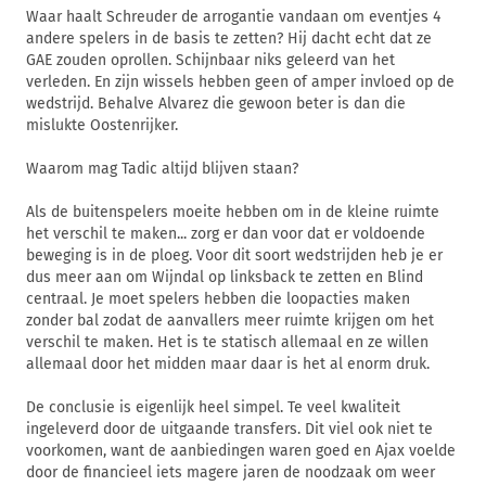
Waar haalt Schreuder de arrogantie vandaan om eventjes 4
andere spelers in de basis te zetten? Hij dacht echt dat ze
GAE zouden oprollen. Schijnbaar niks geleerd van het
verleden. En zijn wissels hebben geen of amper invloed op de
wedstrijd. Behalve Alvarez die gewoon beter is dan die
mislukte Oostenrijker.
Waarom mag Tadic altijd blijven staan?
Als de buitenspelers moeite hebben om in de kleine ruimte
het verschil te maken... zorg er dan voor dat er voldoende
beweging is in de ploeg. Voor dit soort wedstrijden heb je er
dus meer aan om Wijndal op linksback te zetten en Blind
centraal. Je moet spelers hebben die loopacties maken
zonder bal zodat de aanvallers meer ruimte krijgen om het
verschil te maken. Het is te statisch allemaal en ze willen
allemaal door het midden maar daar is het al enorm druk.
De conclusie is eigenlijk heel simpel. Te veel kwaliteit
ingeleverd door de uitgaande transfers. Dit viel ook niet te
voorkomen, want de aanbiedingen waren goed en Ajax voelde
door de financieel iets magere jaren de noodzaak om weer