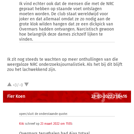
Ik vind echter ook dat de mensen die met de NRC
gepraat hebben op staande voet ontslagen
moeten worden. De club staat wereldwijd voor
joker en dat allemaal omdat ze zo nodig aan de
grote klok wilden hangen dat ze een dickpick van
Overmars hadden ontvangen. Narcistisch gewoon
hoe belangrijk deze dames zichzelf lijken te
vinden.
Ik zit nog steeds te wachten op meer onthullingen van die
weergaloze NRC onderzoeksjournalistiek. Als het bij dit blijft
zou het lachwekkend zijn.
+3/-0
Fier Koen
23-03-2022 21:04:16
open/sluit de onderstaande quote:
Kiki
schreef op
23 maart 2022 om 11:55
:
Overmars terughalen had Ajax totaal