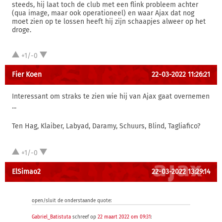
steeds, hij laat toch de club met een flink probleem achter
(qua image, maar ook operationeel) en waar Ajax dat nog
moet zien op te lossen heeft hij zijn schaapjes alweer op het
droge.
+1/-0
Fier Koen
22-03-2022 11:26:21
Interessant om straks te zien wie hij van Ajax gaat overnemen
...
Ten Hag, Klaiber, Labyad, Daramy, Schuurs, Blind, Tagliafico?
+1/-0
ElSimao2
22-03-2022 13:29:14
open/sluit de onderstaande quote:
Gabriel_Batistuta
schreef op
22 maart 2022 om 09:31
: