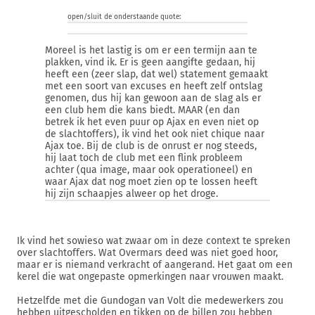
open/sluit de onderstaande quote:
Moreel is het lastig is om er een termijn aan te
plakken, vind ik. Er is geen aangifte gedaan, hij
heeft een (zeer slap, dat wel) statement gemaakt
met een soort van excuses en heeft zelf ontslag
genomen, dus hij kan gewoon aan de slag als er
een club hem die kans biedt. MAAR (en dan
betrek ik het even puur op Ajax en even niet op
de slachtoffers), ik vind het ook niet chique naar
Ajax toe. Bij de club is de onrust er nog steeds,
hij laat toch de club met een flink probleem
achter (qua image, maar ook operationeel) en
waar Ajax dat nog moet zien op te lossen heeft
hij zijn schaapjes alweer op het droge.
Ik vind het sowieso wat zwaar om in deze context te spreken
over slachtoffers. Wat Overmars deed was niet goed hoor,
maar er is niemand verkracht of aangerand. Het gaat om een
kerel die wat ongepaste opmerkingen naar vrouwen maakt.
Hetzelfde met die Gundogan van Volt die medewerkers zou
hebben uitgescholden en tikken op de billen zou hebben