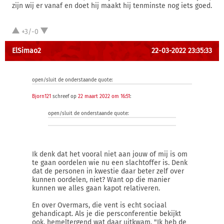
zijn wij er vanaf en doet hij maakt hij tenminste nog iets goed.
+3/-0
ElSimao2
22-03-2022 23:35:33
open/sluit de onderstaande quote:
Bjorn121
schreef op
22 maart 2022 om 16:51
:
open/sluit de onderstaande quote:
Ik denk dat het vooral niet aan jouw of mij is om
te gaan oordelen wie nu een slachtoffer is. Denk
dat de personen in kwestie daar beter zelf over
kunnen oordelen, niet? Want op die manier
kunnen we alles gaan kapot relativeren.
En over Overmars, die vent is echt sociaal
gehandicapt. Als je die persconferentie bekijkt
ook, hemeltergend wat daar uitkwam. "Ik heb de