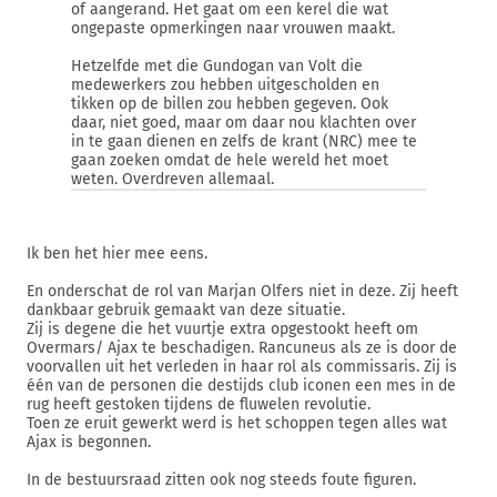
of aangerand. Het gaat om een kerel die wat
ongepaste opmerkingen naar vrouwen maakt.
Hetzelfde met die Gundogan van Volt die
medewerkers zou hebben uitgescholden en
tikken op de billen zou hebben gegeven. Ook
daar, niet goed, maar om daar nou klachten over
in te gaan dienen en zelfs de krant (NRC) mee te
gaan zoeken omdat de hele wereld het moet
weten. Overdreven allemaal.
Ik ben het hier mee eens.
En onderschat de rol van Marjan Olfers niet in deze. Zij heeft
dankbaar gebruik gemaakt van deze situatie.
Zij is degene die het vuurtje extra opgestookt heeft om
Overmars/ Ajax te beschadigen. Rancuneus als ze is door de
voorvallen uit het verleden in haar rol als commissaris. Zij is
één van de personen die destijds club iconen een mes in de
rug heeft gestoken tijdens de fluwelen revolutie.
Toen ze eruit gewerkt werd is het schoppen tegen alles wat
Ajax is begonnen.
In de bestuursraad zitten ook nog steeds foute figuren.