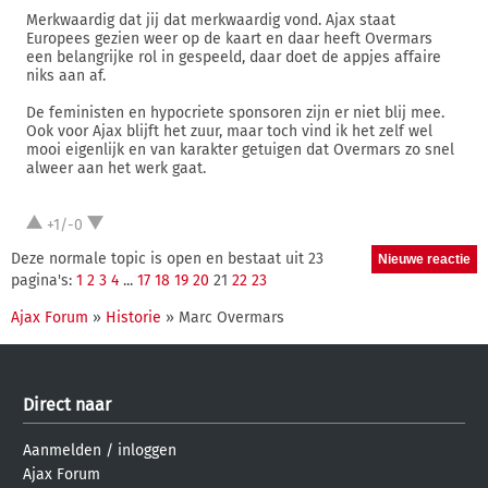
Merkwaardig dat jij dat merkwaardig vond. Ajax staat
Europees gezien weer op de kaart en daar heeft Overmars
een belangrijke rol in gespeeld, daar doet de appjes affaire
niks aan af.
De feministen en hypocriete sponsoren zijn er niet blij mee.
Ook voor Ajax blijft het zuur, maar toch vind ik het zelf wel
mooi eigenlijk en van karakter getuigen dat Overmars zo snel
alweer aan het werk gaat.
+1/-0
Deze normale topic is open en bestaat uit 23
pagina's:
1
2
3
4
...
17
18
19
20
21
22
23
Ajax Forum
»
Historie
» Marc Overmars
Direct naar
Aanmelden
/
inloggen
Ajax Forum