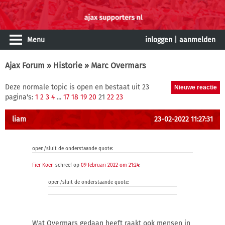
Menu
inloggen
|
aanmelden
Ajax Forum
»
Historie
» Marc Overmars
Deze normale topic is open en bestaat uit 23
pagina's:
1
2
3
4
...
17
18
19
20
21
22
23
liam
23-02-2022 11:27:31
open/sluit de onderstaande quote:
Fier Koen
schreef op
09 februari 2022 om 21:24
:
open/sluit de onderstaande quote:
Wat Overmars gedaan heeft raakt ook mensen in