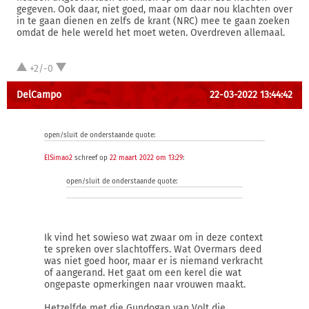
gegeven. Ook daar, niet goed, maar om daar nou klachten over
in te gaan dienen en zelfs de krant (NRC) mee te gaan zoeken
omdat de hele wereld het moet weten. Overdreven allemaal.
+2/-0
DelCampo
22-03-2022 13:44:42
open/sluit de onderstaande quote:
ElSimao2
schreef op
22 maart 2022 om 13:29
:
open/sluit de onderstaande quote:
Ik vind het sowieso wat zwaar om in deze context
te spreken over slachtoffers. Wat Overmars deed
was niet goed hoor, maar er is niemand verkracht
of aangerand. Het gaat om een kerel die wat
ongepaste opmerkingen naar vrouwen maakt.
Hetzelfde met die Gundogan van Volt die