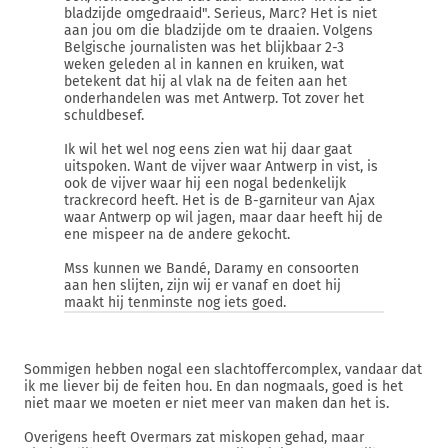
bladzijde omgedraaid". Serieus, Marc? Het is niet
aan jou om die bladzijde om te draaien. Volgens
Belgische journalisten was het blijkbaar 2-3
weken geleden al in kannen en kruiken, wat
betekent dat hij al vlak na de feiten aan het
onderhandelen was met Antwerp. Tot zover het
schuldbesef.
Ik wil het wel nog eens zien wat hij daar gaat
uitspoken. Want de vijver waar Antwerp in vist, is
ook de vijver waar hij een nogal bedenkelijk
trackrecord heeft. Het is de B-garniteur van Ajax
waar Antwerp op wil jagen, maar daar heeft hij de
ene mispeer na de andere gekocht.
Mss kunnen we Bandé, Daramy en consoorten
aan hen slijten, zijn wij er vanaf en doet hij
maakt hij tenminste nog iets goed.
Sommigen hebben nogal een slachtoffercomplex, vandaar dat
ik me liever bij de feiten hou. En dan nogmaals, goed is het
niet maar we moeten er niet meer van maken dan het is.
Overigens heeft Overmars zat miskopen gehad, maar