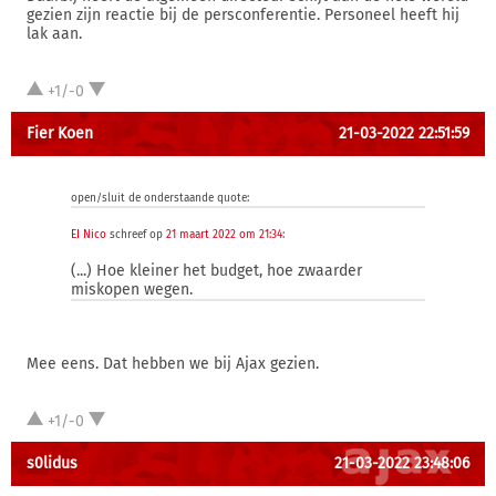
gezien zijn reactie bij de persconferentie. Personeel heeft hij
lak aan.
+1/-0
Fier Koen
21-03-2022 22:51:59
open/sluit de onderstaande quote:
EI Nico
schreef op
21 maart 2022 om 21:34
:
(...) Hoe kleiner het budget, hoe zwaarder
miskopen wegen.
Mee eens. Dat hebben we bij Ajax gezien.
+1/-0
s0lidus
21-03-2022 23:48:06