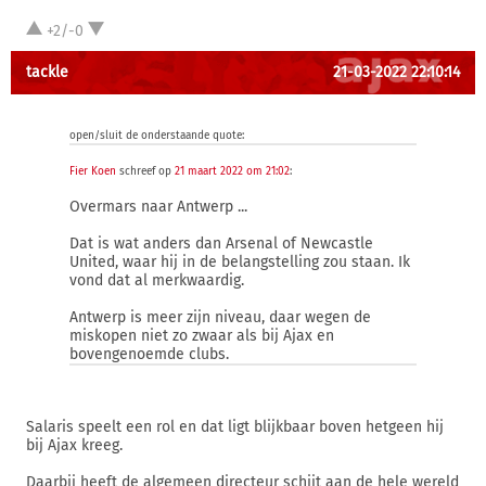
+2/-0
tackle
21-03-2022 22:10:14
open/sluit de onderstaande quote:
Fier Koen
schreef op
21 maart 2022 om 21:02
:
Overmars naar Antwerp ...
Dat is wat anders dan Arsenal of Newcastle
United, waar hij in de belangstelling zou staan. Ik
vond dat al merkwaardig.
Antwerp is meer zijn niveau, daar wegen de
miskopen niet zo zwaar als bij Ajax en
bovengenoemde clubs.
Salaris speelt een rol en dat ligt blijkbaar boven hetgeen hij
bij Ajax kreeg.
Daarbij heeft de algemeen directeur schijt aan de hele wereld