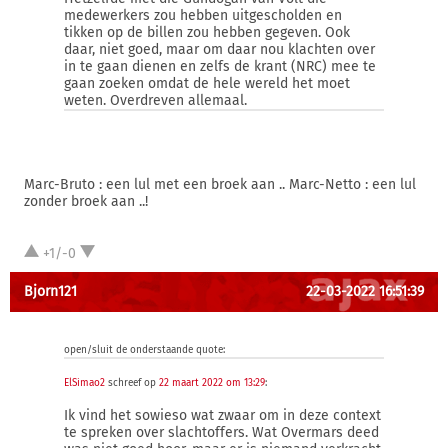
medewerkers zou hebben uitgescholden en
tikken op de billen zou hebben gegeven. Ook
daar, niet goed, maar om daar nou klachten over
in te gaan dienen en zelfs de krant (NRC) mee te
gaan zoeken omdat de hele wereld het moet
weten. Overdreven allemaal.
Marc-Bruto : een lul met een broek aan .. Marc-Netto : een lul
zonder broek aan ..!
+1/-0
Bjorn121
22-03-2022 16:51:39
open/sluit de onderstaande quote:
ElSimao2
schreef op
22 maart 2022 om 13:29
:
Ik vind het sowieso wat zwaar om in deze context
te spreken over slachtoffers. Wat Overmars deed