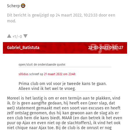
Scherp
Dit bericht is gewijzigd op 24 maart 2022, 10:23:33 door een
mod.
+1/-0
Gabriel_Batistuta
22-03-2022 09:31:27
open/sluit de onderstaande quote:
s0lidus
schreef op
21 maart 2022 om 23:48
:
Prima club om vol voor je tweede kans te gaan.
Alleen vind ik het wel te vroeg.
Moreel is het lastig is om er een termijn aan te plakken, vind
ik. Er is geen aangifte gedaan, hij heeft een (zeer slap, dat
wel) statement gemaakt met een soort van excuses en heeft
zelf ontslag genomen, dus hij kan gewoon aan de slag als er
een club hem die kans biedt. MAAR (en dan betrek ik het even
puur op Ajax en even niet op de slachtoffers), ik vind het ook
niet chique naar Ajax toe. Bij de club is de onrust er nog