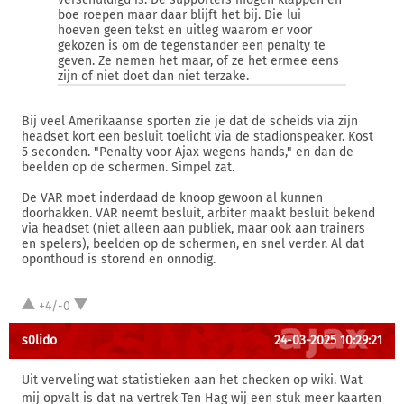
boe roepen maar daar blijft het bij. Die lui
hoeven geen tekst en uitleg waarom er voor
gekozen is om de tegenstander een penalty te
geven. Ze nemen het maar, of ze het ermee eens
zijn of niet doet dan niet terzake.
Bij veel Amerikaanse sporten zie je dat de scheids via zijn
headset kort een besluit toelicht via de stadionspeaker. Kost
5 seconden. "Penalty voor Ajax wegens hands," en dan de
beelden op de schermen. Simpel zat.
De VAR moet inderdaad de knoop gewoon al kunnen
doorhakken. VAR neemt besluit, arbiter maakt besluit bekend
via headset (niet alleen aan publiek, maar ook aan trainers
en spelers), beelden op de schermen, en snel verder. Al dat
oponthoud is storend en onnodig.
+4/-0
s0lido
24-03-2025 10:29:21
Uit verveling wat statistieken aan het checken op wiki. Wat
mij opvalt is dat na vertrek Ten Hag wij een stuk meer kaarten