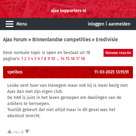
Menu
inloggen
|
aanmelden
Ajax Forum
»
Binnenlandse competities
» Eredivisie
Deze normale topic is open en bestaat uit 18
pagina's:
1
2
3
4
5
6
7
8
9
10
...
14
15
16
17
18
spelbos
11-03-2025 13:15:51
Leuke vent hoor van Hanegem maar ook hij is meer bezig met
Ajax dan met zijn eigen club.
De VAR is juist in het leven geroepen om dwalingen van de
arbiters te herroepen.
Tuurlijk gebeurt dat niet altijd maar in dit geval was het
absoluut terecht.
+4/-0