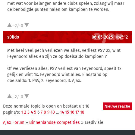
met wat voor belangen andere clubs spelen, zolang wij maar
de benodigde punten halen om kampioen te worden.
+2/-0
s0lido
06-05-2025 10:45:12
Met heel veel pech verliezen we alles, verliest PSV 2x, wint
Feyenoord alles en zijn ze op doelsaldo kampioen ?
Of we verliezen alles, PSV verliest van Feyenoord, speelt 1x
gelijk en wint 1x. Feyenoord wint alles. Eindstand op
doelsaldo: 1. PSV, 2. Feyenoord, 3. Ajax.
+2/-0
Deze normale topic is open en bestaat uit 18
pagina's:
1
2
3
4
5
6
7
8
9
10
...
14
15
16
17
18
Ajax Forum
»
Binnenlandse competities
» Eredivisie