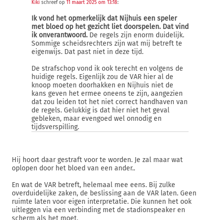
Kiki
schreef op
11 maart 2025 om 13:18
:
Ik vond het opmerkelijk dat Nijhuis een speler
met bloed op het gezicht liet doorspelen. Dat vind
ik onverantwoord.
De regels zijn enorm duidelijk.
Sommige scheidsrechters zijn wat mij betreft te
eigenwijs. Dat past niet in deze tijd.
De strafschop vond ik ook terecht en volgens de
huidige regels. Eigenlijk zou de VAR hier al de
knoop moeten doorhakken en Nijhuis niet de
kans geven het ermee oneens te zijn, aangezien
dat zou leiden tot het niet correct handhaven van
de regels. Gelukkig is dat hier niet het geval
gebleken, maar evengoed wel onnodig en
tijdsverspilling.
Hij hoort daar gestraft voor te worden. Je zal maar wat
oplopen door het bloed van een ander..
En wat de VAR betreft, helemaal mee eens. Bij zulke
overduidelijke zaken, de beslissing aan de VAR laten. Geen
ruimte laten voor eigen interpretatie. Die kunnen het ook
uitleggen via een verbinding met de stadionspeaker en
scherm als het moet.