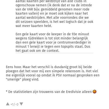
aantal kaarten per wedstrijd van alle clubs in
ogenschouw nemen (ik denk dat er na de intrede
van de VAR bijv. gemiddeld genomen meer rode
kaarten vallen) en je moet ook kijken naar het
aantal wedstrijden. Met alle voorrondes die we
dit seizoen speelden, is het wel logisch dat je ook
wat meer kaarten hebt.
Een gele kaart voor de keeper in de 93e minuut
wegens tijdrekken is tot slot minder belangrijk
dan een gele kaart voor je centrumverdediger in
minuut 1 terwijl ie tegen een topspits staat. Dus
het gaat ook om de context.
Eens hoor. Maar het verschil is dusdanig groot bij beide
ploegen dat het voor mij een simpele rekensom is. Het viel
me eigenlijk vooral op omdat ik PSV normaal gesproken een
"smerige" ploeg vind.
* De statistieken zijn trouwens van de Eredivisie alleen
+1/-0