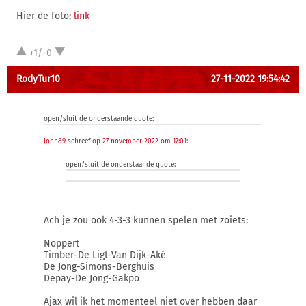
Hier de foto;
link
+1/-0
RodyTur10
27-11-2022 19:54:42
open/sluit de onderstaande quote:
John89
schreef op
27 november 2022 om 17:01
:
open/sluit de onderstaande quote:
Ach je zou ook 4-3-3 kunnen spelen met zoiets:
Noppert
Timber-De Ligt-Van Dijk-Aké
De Jong-Simons-Berghuis
Depay-De Jong-Gakpo
Ajax wil ik het momenteel niet over hebben daar