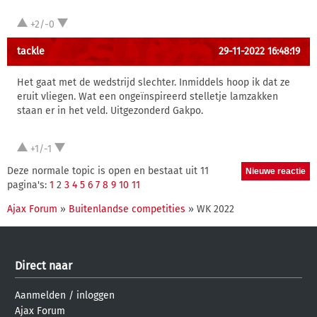
+2/-0
tackle
29-11-2022 16:48:19
Het gaat met de wedstrijd slechter. Inmiddels hoop ik dat ze
eruit vliegen. Wat een ongeïnspireerd stelletje lamzakken
staan er in het veld. Uitgezonderd Gakpo.
+1/-1
Deze normale topic is open en bestaat uit 11
pagina's:
1
2
3
4
5
6
7
8
9
10
11
Ajax Forum
»
Buitenlandse competities
» WK 2022
Direct naar
Aanmelden
/
inloggen
Ajax Forum