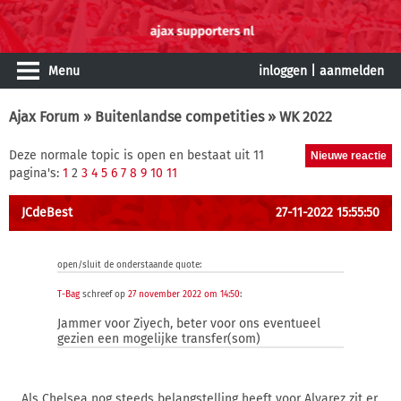
Menu
inloggen
|
aanmelden
Ajax Forum
»
Buitenlandse competities
» WK 2022
Deze normale topic is open en bestaat uit 11
pagina's:
1
2
3
4
5
6
7
8
9
10
11
JCdeBest
27-11-2022 15:55:50
open/sluit de onderstaande quote:
T-Bag
schreef op
27 november 2022 om 14:50
:
Jammer voor Ziyech, beter voor ons eventueel
gezien een mogelijke transfer(som)
Als Chelsea nog steeds belangstelling heeft voor Alvarez zit er