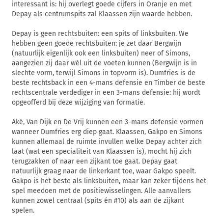
interessant is: hij overlegt goede cijfers in Oranje en met
Depay als centrumspits zal Klaassen zijn waarde hebben.
Depay is geen rechtsbuiten: een spits of linksbuiten. We
hebben geen goede rechtsbuiten: je zet daar Bergwijn
(natuurlijk eigenlijk ook een linksbuiten) neer of Simons,
aangezien zij daar wél uit de voeten kunnen (Bergwijn is in
slechte vorm, terwijl Simons in topvorm is). Dumfries is de
beste rechtsback in een 4-mans defensie en Timber de beste
rechtscentrale verdediger in een 3-mans defensie: hij wordt
opgeofferd bij deze wijziging van formatie.
Aké, Van Dijk en De Vrij kunnen een 3-mans defensie vormen
wanneer Dumfries erg diep gaat. Klaassen, Gakpo en Simons
kunnen allemaal de ruimte invullen welke Depay achter zich
laat (wat een specialiteit van Klaassen is), mocht hij zich
terugzakken of naar een zijkant toe gaat. Depay gaat
natuurlijk graag naar de linkerkant toe, waar Gakpo speelt.
Gakpo is het beste als linksbuiten, maar kan zeker tijdens het
spel meedoen met de positiewisselingen. Alle aanvallers
kunnen zowel centraal (spits én #10) als aan de zijkant
spelen.