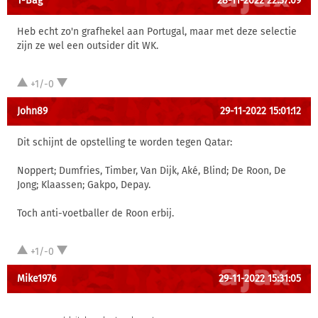
T-Bag
28-11-2022 22:37:09
Heb echt zo'n grafhekel aan Portugal, maar met deze selectie
zijn ze wel een outsider dit WK.
+1/-0
John89
29-11-2022 15:01:12
Dit schijnt de opstelling te worden tegen Qatar:
Noppert; Dumfries, Timber, Van Dijk, Aké, Blind; De Roon, De
Jong; Klaassen; Gakpo, Depay.
Toch anti-voetballer de Roon erbij.
+1/-0
Mike1976
29-11-2022 15:31:05