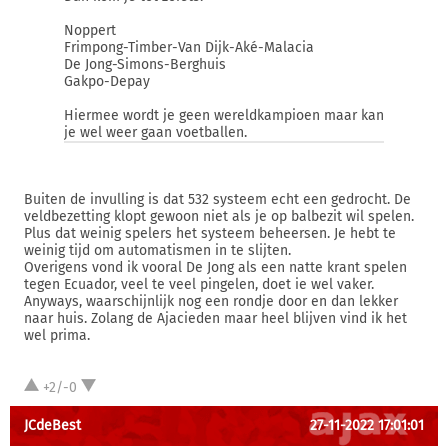
Noppert
Frimpong-Timber-Van Dijk-Aké-Malacia
De Jong-Simons-Berghuis
Gakpo-Depay
Hiermee wordt je geen wereldkampioen maar kan
je wel weer gaan voetballen.
Buiten de invulling is dat 532 systeem echt een gedrocht. De
veldbezetting klopt gewoon niet als je op balbezit wil spelen.
Plus dat weinig spelers het systeem beheersen. Je hebt te
weinig tijd om automatismen in te slijten.
Overigens vond ik vooral De Jong als een natte krant spelen
tegen Ecuador, veel te veel pingelen, doet ie wel vaker.
Anyways, waarschijnlijk nog een rondje door en dan lekker
naar huis. Zolang de Ajacieden maar heel blijven vind ik het
wel prima.
+2/-0
JCdeBest
27-11-2022 17:01:01