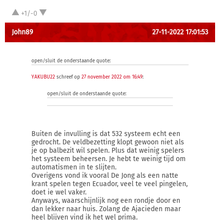
+1/-0
John89
27-11-2022 17:01:53
open/sluit de onderstaande quote:
YAKUBU22
schreef op
27 november 2022 om 16:49
:
open/sluit de onderstaande quote:
Buiten de invulling is dat 532 systeem echt een
gedrocht. De veldbezetting klopt gewoon niet als
je op balbezit wil spelen. Plus dat weinig spelers
het systeem beheersen. Je hebt te weinig tijd om
automatismen in te slijten.
Overigens vond ik vooral De Jong als een natte
krant spelen tegen Ecuador, veel te veel pingelen,
doet ie wel vaker.
Anyways, waarschijnlijk nog een rondje door en
dan lekker naar huis. Zolang de Ajacieden maar
heel blijven vind ik het wel prima.