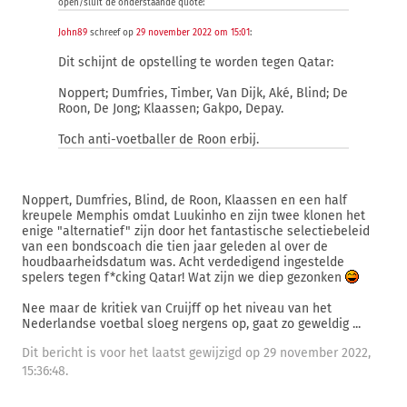
open/sluit de onderstaande quote:
John89
schreef op
29 november 2022 om 15:01
:
Dit schijnt de opstelling te worden tegen Qatar:
Noppert; Dumfries, Timber, Van Dijk, Aké, Blind; De
Roon, De Jong; Klaassen; Gakpo, Depay.
Toch anti-voetballer de Roon erbij.
Noppert, Dumfries, Blind, de Roon, Klaassen en een half
kreupele Memphis omdat Luukinho en zijn twee klonen het
enige "alternatief" zijn door het fantastische selectiebeleid
van een bondscoach die tien jaar geleden al over de
houdbaarheidsdatum was. Acht verdedigend ingestelde
spelers tegen f*cking Qatar! Wat zijn we diep gezonken
Nee maar de kritiek van Cruijff op het niveau van het
Nederlandse voetbal sloeg nergens op, gaat zo geweldig ...
Dit bericht is voor het laatst gewijzigd op 29 november 2022,
15:36:48.