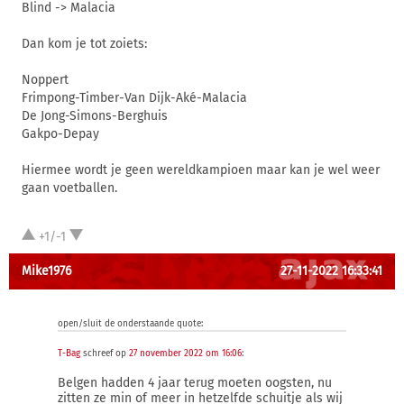
Blind -> Malacia
Dan kom je tot zoiets:
Noppert
Frimpong-Timber-Van Dijk-Aké-Malacia
De Jong-Simons-Berghuis
Gakpo-Depay
Hiermee wordt je geen wereldkampioen maar kan je wel weer
gaan voetballen.
+1/-1
Mike1976
27-11-2022 16:33:41
open/sluit de onderstaande quote:
T-Bag
schreef op
27 november 2022 om 16:06
:
Belgen hadden 4 jaar terug moeten oogsten, nu
zitten ze min of meer in hetzelfde schuitje als wij