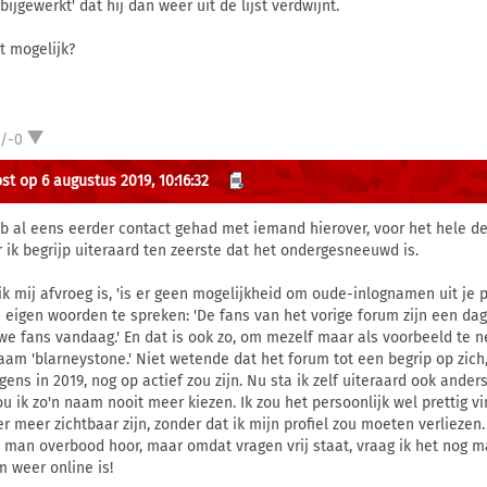
bijgewerkt' dat hij dan weer uit de lijst verdwijnt.
at mogelijk?
1/-0
st op 6 augustus 2019, 10:16:32
eb al eens eerder contact gehad met iemand hierover, voor het hele d
 ik begrijp uiteraard ten zeerste dat het ondergesneeuwd is.
ik mij afvroeg is, 'is er geen mogelijkheid om oude-inlognamen uit je
ie eigen woorden te spreken: 'De fans van het vorige forum zijn een da
we fans vandaag.' En dat is ook zo, om mezelf maar als voorbeeld te n
aam 'blarneystone.' Niet wetende dat het forum tot een begrip op zich
rgens in 2019, nog op actief zou zijn. Nu sta ik zelf uiteraard ook ande
ou ik zo'n naam nooit meer kiezen. Ik zou het persoonlijk wel prettig 
er meer zichtbaar zijn, zonder dat ik mijn profiel zou moeten verliezen. 
 man overbood hoor, maar omdat vragen vrij staat, vraag ik het nog ma
m weer online is!