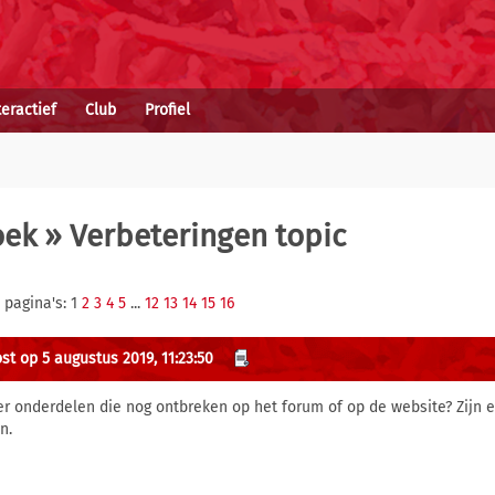
teractief
Club
Profiel
oek
» Verbeteringen topic
 pagina's: 1
2
3
4
5
...
12
13
14
15
16
st op 5 augustus 2019, 11:23:50
 er onderdelen die nog ontbreken op het forum of op de website? Zijn e
n.