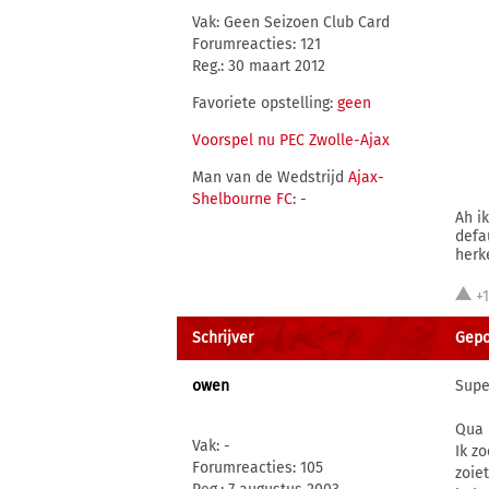
Vak: Geen Seizoen Club Card
Forumreacties: 121
Reg.: 30 maart 2012
Favoriete opstelling:
geen
Voorspel nu PEC Zwolle-Ajax
Man van de Wedstrijd
Ajax-
Shelbourne FC
: -
Ah i
defa
herk
+
Schrijver
Gepo
owen
Super
Qua 
Vak: -
Ik z
Forumreacties: 105
zoie