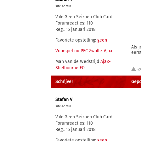
site-admin
Vak: Geen Seizoen Club Card
Forumreacties: 110
Reg.: 15 januari 2018
Favoriete opstelling:
geen
Als 
Voorspel nu PEC Zwolle-Ajax
eers
Man van de Wedstrijd
Ajax-
Shelbourne FC
: -
+
Schrijver
Gepo
Stefan V
site-admin
Vak: Geen Seizoen Club Card
Forumreacties: 110
Reg.: 15 januari 2018
Favoriete opstelling:
geen