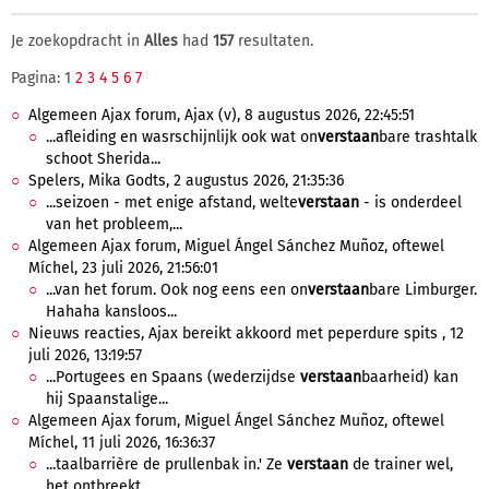
Je zoekopdracht in
Alles
had
157
resultaten.
Pagina: 1
2
3
4
5
6
7
Algemeen Ajax forum, Ajax (v), 8 augustus 2026, 22:45:51
...afleiding en wasrschijnlijk ook wat on
verstaan
bare trashtalk
schoot Sherida...
Spelers, Mika Godts, 2 augustus 2026, 21:35:36
...seizoen - met enige afstand, welte
verstaan
- is onderdeel
van het probleem,...
Algemeen Ajax forum, Miguel Ángel Sánchez Muñoz, oftewel
Míchel, 23 juli 2026, 21:56:01
...van het forum. Ook nog eens een on
verstaan
bare Limburger.
Hahaha kansloos...
Nieuws reacties, Ajax bereikt akkoord met peperdure spits , 12
juli 2026, 13:19:57
...Portugees en Spaans (wederzijdse
verstaan
baarheid) kan
hij Spaanstalige...
Algemeen Ajax forum, Miguel Ángel Sánchez Muñoz, oftewel
Míchel, 11 juli 2026, 16:36:37
...taalbarrière de prullenbak in.' Ze
verstaan
de trainer wel,
het ontbreekt...