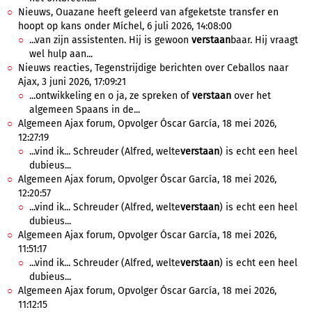
Nieuws, Ouazane heeft geleerd van afgeketste transfer en
hoopt op kans onder Míchel, 6 juli 2026, 14:08:00
...van zijn assistenten. Hij is gewoon
verstaan
baar. Hij vraagt
wel hulp aan...
Nieuws reacties, Tegenstrijdige berichten over Ceballos naar
Ajax, 3 juni 2026, 17:09:21
...ontwikkeling en o ja, ze spreken of
verstaan
over het
algemeen Spaans in de...
Algemeen Ajax forum, Opvolger Óscar García, 18 mei 2026,
12:27:19
...vind ik... Schreuder (Alfred, welte
verstaan
) is echt een heel
dubieus...
Algemeen Ajax forum, Opvolger Óscar García, 18 mei 2026,
12:20:57
...vind ik... Schreuder (Alfred, welte
verstaan
) is echt een heel
dubieus...
Algemeen Ajax forum, Opvolger Óscar García, 18 mei 2026,
11:51:17
...vind ik... Schreuder (Alfred, welte
verstaan
) is echt een heel
dubieus...
Algemeen Ajax forum, Opvolger Óscar García, 18 mei 2026,
11:12:15