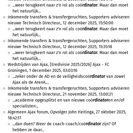
...weer terugkeert naar z'n rol als coö
rdinator
. Maar dan moet
het natuurlijk...
Inkomende transfers & transfergeruchten, Supporters adviseren
nieuwe Technisch Directeur., 12 december 2025, 15:50:00
...weer terugkeert naar z'n rol als coö
rdinator
. Maar dan moet
het natuurlijk...
Inkomende transfers & transfergeruchten, Supporters adviseren
nieuwe Technisch Directeur., 12 december 2025, 15:35:18
...weer terugkeert naar z'n rol als coö
rdinator
. Maar dan moet
het natuurlijk...
Wedstrijden van Ajax, [Eredivisie 2025/2026] Ajax - FC
Groningen, 1 december 2025, 03:03:16
...zeker onder de AD en de veiligheidscoö
rdinator
van zowel
Ajax als de ArenA....
Inkomende transfers & transfergeruchten, Supporters adviseren
nieuwe Technisch Directeur., 21 november 2025, 13:00:21
...academie opgesplitst en van nieuwe coö
rdinator
en en/of
specialisten...
Algemeen Ajax forum, Opvolger John Heitinga, 27 oktober 2025,
18:42:17
...dan doen? Weer de coach-coach/coö
rdinator
zijn? Of
hebben ze daar...