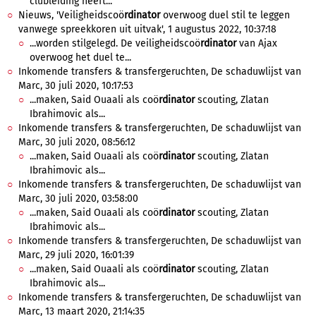
clubleiding heeft...
Nieuws, 'Veiligheidscoö
rdinator
overwoog duel stil te leggen
vanwege spreekkoren uit uitvak', 1 augustus 2022, 10:37:18
...worden stilgelegd. De veiligheidscoö
rdinator
van Ajax
overwoog het duel te...
Inkomende transfers & transfergeruchten, De schaduwlijst van
Marc, 30 juli 2020, 10:17:53
...maken, Said Ouaali als coö
rdinator
scouting, Zlatan
Ibrahimovic als...
Inkomende transfers & transfergeruchten, De schaduwlijst van
Marc, 30 juli 2020, 08:56:12
...maken, Said Ouaali als coö
rdinator
scouting, Zlatan
Ibrahimovic als...
Inkomende transfers & transfergeruchten, De schaduwlijst van
Marc, 30 juli 2020, 03:58:00
...maken, Said Ouaali als coö
rdinator
scouting, Zlatan
Ibrahimovic als...
Inkomende transfers & transfergeruchten, De schaduwlijst van
Marc, 29 juli 2020, 16:01:39
...maken, Said Ouaali als coö
rdinator
scouting, Zlatan
Ibrahimovic als...
Inkomende transfers & transfergeruchten, De schaduwlijst van
Marc, 13 maart 2020, 21:14:35