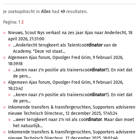
Je zoekopdracht in
Alles
had
49
resultaten.
Pagina: 1
2
Nieuws, Scout Nys verkast na zes jaar Ajax naar Anderlecht, 18
april 2026, 21:31:00
...Anderlecht terugkeert als Talentcoö
rdinator
van de
Academy. "Deze rol staat...
Algemeen Ajax forum, Opvolger Fred Grim, 9 februari 2026,
18:39:18
...keren naar z'n positie als trainerscoö
rdinator
?). En niet dat
de pers...
Algemeen Ajax forum, Opvolger Fred Grim, 9 februari 2026,
18:23:42
...keren naar z'n positie als trainerscoö
rdinator
?). En niet dat
de pers...
Inkomende transfers & transfergeruchten, Supporters adviseren
nieuwe Technisch Directeur., 12 december 2025, 17:45:24
...weer terugkeert naar z'n rol als coö
rdinator
. Maar dan moet
het natuurlijk...
Inkomende transfers & transfergeruchten, Supporters adviseren
nieuwe Technisch Directeur., 12 december 2025, 16:01:46