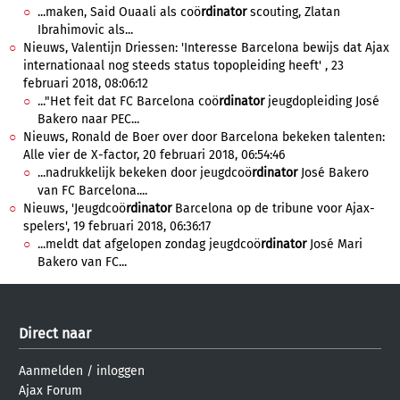
...maken, Said Ouaali als coö
rdinator
scouting, Zlatan
Ibrahimovic als...
Nieuws, Valentijn Driessen: 'Interesse Barcelona bewijs dat Ajax
internationaal nog steeds status topopleiding heeft' , 23
februari 2018, 08:06:12
..."Het feit dat FC Barcelona coö
rdinator
jeugdopleiding José
Bakero naar PEC...
Nieuws, Ronald de Boer over door Barcelona bekeken talenten:
Alle vier de X-factor, 20 februari 2018, 06:54:46
...nadrukkelijk bekeken door jeugdcoö
rdinator
José Bakero
van FC Barcelona....
Nieuws, 'Jeugdcoö
rdinator
Barcelona op de tribune voor Ajax-
spelers', 19 februari 2018, 06:36:17
...meldt dat afgelopen zondag jeugdcoö
rdinator
José Mari
Bakero van FC...
Direct naar
Aanmelden
/
inloggen
Ajax Forum