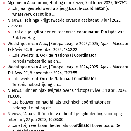
Algemeen Ajax forum, Heitinga en Keizer, 7 oktober 2025, 16:33:12
...hij aangesteld werd als jeugdcoach-coö
rdinator
(of
whatever), dacht ik al...
Nieuws, Heitinga krijgt tweede ervaren assistent, 9 juni 2025,
23:36:00
...rol als jeugdtrainer en technisch coö
rdinator
. Ten tijde van
Erik ten Hag...
Wedstrijden van Ajax, [Europa League 2024/2025] Ajax - Maccabi
Tel-Aviv FC, 8 november 2024, 17:52:22
...de wedstrijd. Ook de Nationaal Coö
rdinator
Terrorismebestrijding en...
Wedstrijden van Ajax, [Europa League 2024/2025] Ajax - Maccabi
Tel-Aviv FC, 8 november 2024, 17:23:55
...de wedstrijd. Ook de Nationaal Coö
rdinator
Terrorismebestrijding en...
Nieuws, 'Binnen Ajax twijfels over Christoper Vivell', 1 april 2024,
11:33:00
...te bouwen en had hij als technisch coö
rdinator
een
belangrijke rol bij de...
Nieuws, 'Ajax vult functie van hoofd jeugdopleiding voorlopig
intern in', 27 juli 2023, 10:03:00
...met zijn werkzaamheden als coö
rdinator
bovenbouw. De