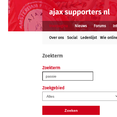
Voorpagina
Nieuws
Forums
In
Over ons
Social
Ledenlijst
Wie onlin
Zoekterm
Zoekterm
Zoekgebied