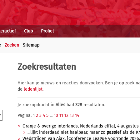
teractief
Club
Profiel
e
Zoeken
Sitemap
Zoekresultaten
Hier kan je nieuws en reacties doorzoeken. Ben je op zoek na
de
ledenlijst
.
Je zoekopdracht in
Alles
had
328
resultaten.
Pagina: 1
2
3
4
5
...
10
11
12
13
14
Oranje & overige interlands, Nederlands elftal, 4 augustus 
...lijkt inderdaad niet haalbaar, maar zo
passie
f als de K
Wedstrijden van Ajax, [Conference League voorronde 2026/20