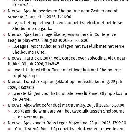
er nu wél...
Nieuws, Ajax bij overleven Shelbourne naar Zwitserland of
Armenië, 3 augustus 2026, 14:16:00
...Ajax het bij het overleven van het twee
luik
met het Ierse
Shelbourne op gaat...
Nieuws, Ajax kent mogelijke tegenstanders in Conference
League play-offs, 3 augustus 2026, 12:06:00
...League. Mocht Ajax erin slagen het twee
luik
met het Ierse
Shelbourne FC te...
Nieuws, Hattrick Gloukh velt oordeel over Vojvodina, Ajax naar
Dublin, 30 juli 2026, 21:48:45
...week te herstellen. Tussen het twee
luik
met Shelbourne
trapt Ajax op...
Nieuws, Transfer Kaplan geklapt op medische keuring, 29 juli
2026, 08:02:00
...versterkingen voor het cruciale twee
luik
met Olympiakos in
de Derde...
Nieuws, Ajax wint oefenduel met Burnley, 26 juli 2026, 15:59:00
...op tegen de winnaars van het twee
luik
tussen Shelbourne
FC en Nomme JK...
Nieuws, Ajax zonder Baas tegen Vojvodina, 23 juli 2026, 17:19:00
...Cruijff ArenA. Mocht Ajax het twee
luik
weten te overleven