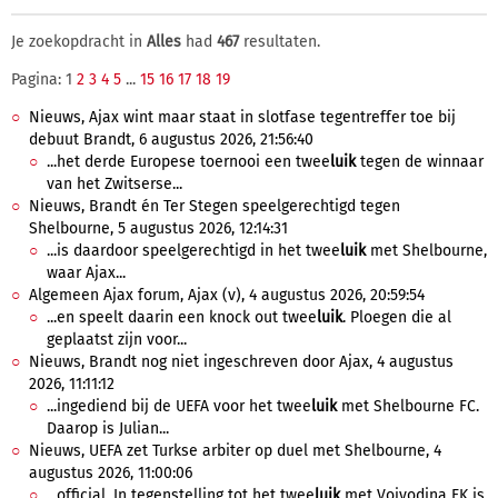
Je zoekopdracht in
Alles
had
467
resultaten.
Pagina: 1
2
3
4
5
...
15
16
17
18
19
Nieuws, Ajax wint maar staat in slotfase tegentreffer toe bij
debuut Brandt, 6 augustus 2026, 21:56:40
...het derde Europese toernooi een twee
luik
tegen de winnaar
van het Zwitserse...
Nieuws, Brandt én Ter Stegen speelgerechtigd tegen
Shelbourne, 5 augustus 2026, 12:14:31
...is daardoor speelgerechtigd in het twee
luik
met Shelbourne,
waar Ajax...
Algemeen Ajax forum, Ajax (v), 4 augustus 2026, 20:59:54
...en speelt daarin een knock out twee
luik
. Ploegen die al
geplaatst zijn voor...
Nieuws, Brandt nog niet ingeschreven door Ajax, 4 augustus
2026, 11:11:12
...ingediend bij de UEFA voor het twee
luik
met Shelbourne FC.
Daarop is Julian...
Nieuws, UEFA zet Turkse arbiter op duel met Shelbourne, 4
augustus 2026, 11:00:06
...official. In tegenstelling tot het twee
luik
met Vojvodina FK is