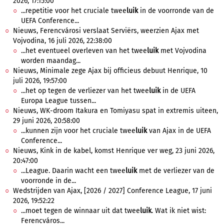
2026, 17:15:00
...repetitie voor het cruciale twee
luik
in de voorronde van de
UEFA Conference...
Nieuws, Ferencvárosi verslaat Serviërs, weerzien Ajax met
Vojvodina, 16 juli 2026, 22:38:00
...het eventueel overleven van het twee
luik
met Vojvodina
worden maandag...
Nieuws, Minimale zege Ajax bij officieus debuut Henrique, 10
juli 2026, 19:57:00
...het op tegen de verliezer van het twee
luik
in de UEFA
Europa League tussen...
Nieuws, WK-droom Itakura en Tomiyasu spat in extremis uiteen,
29 juni 2026, 20:58:00
...kunnen zijn voor het cruciale twee
luik
van Ajax in de UEFA
Conference...
Nieuws, Kink in de kabel, komst Henrique ver weg, 23 juni 2026,
20:47:00
...League. Daarin wacht een twee
luik
met de verliezer van de
voorronde in de...
Wedstrijden van Ajax, [2026 / 2027] Conference League, 17 juni
2026, 19:52:22
...moet tegen de winnaar uit dat twee
luik
. Wat ik niet wist:
Ferencváros...