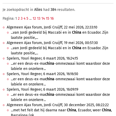
Je zoekopdracht in
Alles
had
384
resultaten.
Pagina: 1
2
3
4
5
...
12
13
14
15
16
Algemeen Ajax forum, Jordi Cruijff, 22 mei 2026, 22:33:10
...van Jordi gedeeld bij Maccabi en in
China
en Ecuador. Zijn
laatste positie,...
Algemeen Ajax forum, Jordi Cruijff, 19 mei 2026, 00:57:30
...van Jordi gedeeld bij Maccabi en in
China
en Ecuador. Zijn
laatste positie,...
Spelers, Youri Regeer, 6 maart 2026, 16:24:15
...er een deus-ex-ma
china
-ommezwaai komt waardoor deze
labiele en onzekere...
Spelers, Youri Regeer, 6 maart 2026, 16:16:50
...er een deus-ex-ma
china
-ommezwaai komt waardoor deze
labiele en onzekere...
Spelers, Youri Regeer, 6 maart 2026, 16:09:19
...er een deus-ex-ma
china
-ommezwaai komt waardoor deze
labiele en onzekere...
Algemeen Ajax forum, Jordi Cruijff, 30 december 2025, 08:22:22
...met het feit dat hij daarna naar
China
, Ecuador, weer
China
,
Barcelona (ok,...