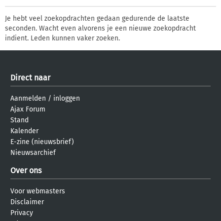
Je hebt veel zoekopdrachten gedaan gedurende de laatste
seconden. Wacht even alvorens je een nieuwe zoekopdracht
indient. Leden kunnen vaker zoeken.
Direct naar
Aanmelden
/
inloggen
Ajax Forum
Stand
Kalender
E-zine (nieuwsbrief)
Nieuwsarchief
Over ons
Voor webmasters
Disclaimer
Privacy