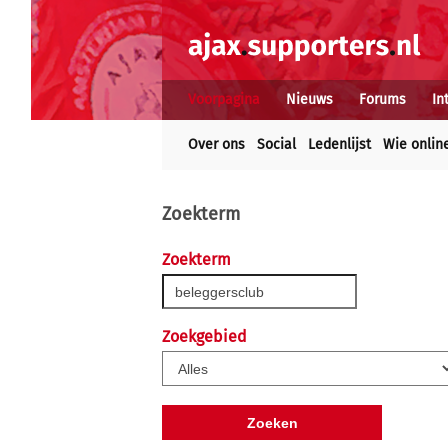
Voorpagina
Nieuws
Forums
In
Over ons
Social
Ledenlijst
Wie onlin
Zoekterm
Zoekterm
Zoekgebied