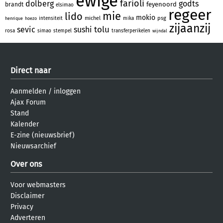
ewige
farioli
dolberg
godts
feyenoord
brandt
elsimao
regeer
mie
lido
mokio
michel
psg
intensiteit
mika
henrique
hoezo
zijaanzij
tolu
sevic
sushi
rosa
simao
stempel
transferperikelen
wijndal
Direct naar
Aanmelden
/
inloggen
Ajax Forum
Stand
Kalender
E-zine (nieuwsbrief)
Nieuwsarchief
Over ons
Voor webmasters
Disclaimer
Privacy
Adverteren