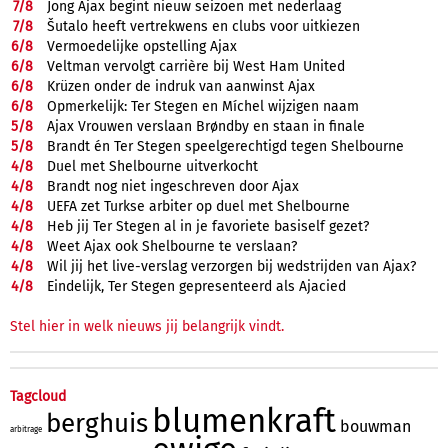
7/
8
Jong Ajax begint nieuw seizoen met nederlaag
7/
8
Šutalo heeft vertrekwens en clubs voor uitkiezen
6/
8
Vermoedelijke opstelling Ajax
6/
8
Veltman vervolgt carrière bij West Ham United
6/
8
Krüzen onder de indruk van aanwinst Ajax
6/
8
Opmerkelijk: Ter Stegen en Míchel wijzigen naam
5/
8
Ajax Vrouwen verslaan Brøndby en staan in finale
5/
8
Brandt én Ter Stegen speelgerechtigd tegen Shelbourne
4/
8
Duel met Shelbourne uitverkocht
4/
8
Brandt nog niet ingeschreven door Ajax
4/
8
UEFA zet Turkse arbiter op duel met Shelbourne
4/
8
Heb jij Ter Stegen al in je favoriete basiself gezet?
4/
8
Weet Ajax ook Shelbourne te verslaan?
4/
8
Wil jij het live-verslag verzorgen bij wedstrijden van Ajax?
4/
8
Eindelijk, Ter Stegen gepresenteerd als Ajacied
Stel hier in welk nieuws jij belangrijk vindt.
Tagcloud
blumenkraft
berghuis
bouwman
arbitrage