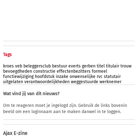
Tags
kroes
veb
beleggersclub
bestuur
everts
gerben
titel
titulair
trouw
bevoegdheden
constructie
effectenbezitters
formeel
functiewijziging
hoofdstuk
inzake
onwenselijke
rvc
statutair
uitgelaten
verantwoordelijkheden
weggestuurde
werknemer
Wat vind jij van dit nieuws?
Om te reageren moet je ingelogd zijn. Gebruik de links bovenin
beeld om een loginnaam aan te maken danwel in te loggen.
Ajax E-zine