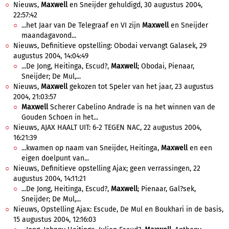
Nieuws,
Maxwell
en Sneijder gehuldigd, 30 augustus 2004,
22:57:42
...het Jaar van De Telegraaf en VI zijn
Maxwell
en Sneijder
maandagavond...
Nieuws, Definitieve opstelling: Obodai vervangt Galasek, 29
augustus 2004, 14:04:49
...De Jong, Heitinga, Escud?,
Maxwell
; Obodai, Pienaar,
Sneijder; De Mul,...
Nieuws,
Maxwell
gekozen tot Speler van het jaar, 23 augustus
2004, 21:03:57
Maxwell
Scherer Cabelino Andrade is na het winnen van de
Gouden Schoen in het...
Nieuws, AJAX HAALT UIT: 6-2 TEGEN NAC, 22 augustus 2004,
16:21:39
...kwamen op naam van Sneijder, Heitinga,
Maxwell
en een
eigen doelpunt van...
Nieuws, Definitieve opstelling Ajax; geen verrassingen, 22
augustus 2004, 14:11:21
...De Jong, Heitinga, Escud?,
Maxwell
; Pienaar, Gal?sek,
Sneijder; De Mul,...
Nieuws, Opstelling Ajax: Escude, De Mul en Boukhari in de basis,
15 augustus 2004, 12:16:03