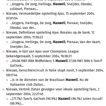
...Grygera, De Jong, Heitinga,
Maxwell
, Sneijder, Obodai,
v.d.Vaart, Pienaar,...
Nieuws, Vermoedelijke opstelling Ajax, 15 september 2004,
07:01:54
...Grygera, Heitinga, De Jong,
Maxwell
; Pienaar, Sneijder,
Obodai, van der...
Nieuws, Definitieve opstelling Ajax: Rosales op de bank, 12
september 2004, 11:56:22
...Grygera, Heitinga, De Jong,
Maxwell
; Pienaar, Van der Vaart,
Sneijder; De...
Nieuws, A-lijst van Ajax voor Champions League
bekendgemaakt, 5 september 2004, 16:38:31
...09.08.1985 BRA Midfielders 5
Maxwell
27.08.1981 BRA 6 Tom??
Gal?sek...
Nieuws, Geruchtencircuit in Italie stopt nooit, 5 september 2004,
08:17:44
...is in de diensten van de Braziliaan
Maxwell
. Nu de
Italiaanse club Zlatan...
Nieuws, Vertrek Zlatan gevolgen voor ideale opstelling fans, 2
september 2004, 22:27:45
...(77.7%) Tom?s Gal?sek (90.9%)
Maxwell
(96.7%) Julien Escud?
(60.9%)...