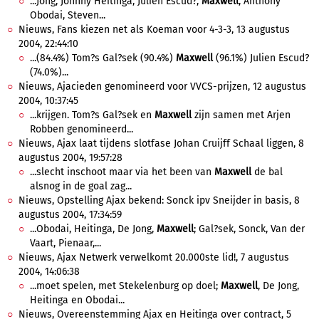
...Jong, Johnny Heitinga, Julien Escud?,
Maxwell
, Anthony
Obodai, Steven...
Nieuws, Fans kiezen net als Koeman voor 4-3-3, 13 augustus
2004, 22:44:10
...(84.4%) Tom?s Gal?sek (90.4%)
Maxwell
(96.1%) Julien Escud?
(74.0%)...
Nieuws, Ajacieden genomineerd voor VVCS-prijzen, 12 augustus
2004, 10:37:45
...krijgen. Tom?s Gal?sek en
Maxwell
zijn samen met Arjen
Robben genomineerd...
Nieuws, Ajax laat tijdens slotfase Johan Cruijff Schaal liggen, 8
augustus 2004, 19:57:28
...slecht inschoot maar via het been van
Maxwell
de bal
alsnog in de goal zag...
Nieuws, Opstelling Ajax bekend: Sonck ipv Sneijder in basis, 8
augustus 2004, 17:34:59
...Obodai, Heitinga, De Jong,
Maxwell
; Gal?sek, Sonck, Van der
Vaart, Pienaar,...
Nieuws, Ajax Netwerk verwelkomt 20.000ste lid!, 7 augustus
2004, 14:06:38
...moet spelen, met Stekelenburg op doel;
Maxwell
, De Jong,
Heitinga en Obodai...
Nieuws, Overeenstemming Ajax en Heitinga over contract, 5