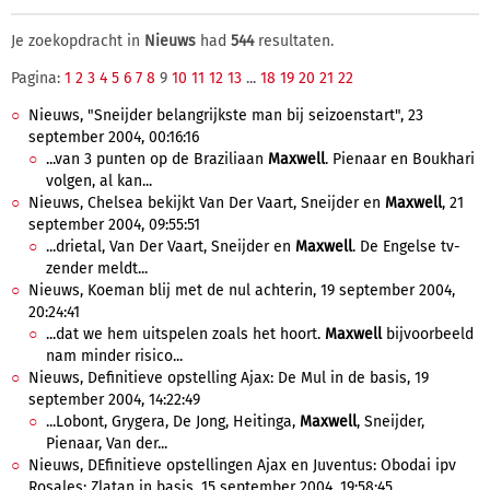
Je zoekopdracht in
Nieuws
had
544
resultaten.
Pagina:
1
2
3
4
5
6
7
8
9
10
11
12
13
...
18
19
20
21
22
Nieuws, "Sneijder belangrijkste man bij seizoenstart", 23
september 2004, 00:16:16
...van 3 punten op de Braziliaan
Maxwell
. Pienaar en Boukhari
volgen, al kan...
Nieuws, Chelsea bekijkt Van Der Vaart, Sneijder en
Maxwell
, 21
september 2004, 09:55:51
...drietal, Van Der Vaart, Sneijder en
Maxwell
. De Engelse tv-
zender meldt...
Nieuws, Koeman blij met de nul achterin, 19 september 2004,
20:24:41
...dat we hem uitspelen zoals het hoort.
Maxwell
bijvoorbeeld
nam minder risico...
Nieuws, Definitieve opstelling Ajax: De Mul in de basis, 19
september 2004, 14:22:49
...Lobont, Grygera, De Jong, Heitinga,
Maxwell
, Sneijder,
Pienaar, Van der...
Nieuws, DEfinitieve opstellingen Ajax en Juventus: Obodai ipv
Rosales; Zlatan in basis, 15 september 2004, 19:58:45