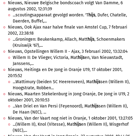
Nieuws, Nieuwe Belgische bondscoach volgt Van Damme, 6
augustus 2002, 12:31:39
...scoutingsapparaat gevolgd worden. 'T
hijs
, Dufer, Chatelle,
Daerden, Buffel,...
Nieuws, Ook Ajax naar halve finale van Amstel Cup, 7 februari
2002, 22:38:18
...Groningen: Beukenkamp, Allach, Matt
hijs
, Schoenmakers
(Kruiswijk '67),...
Nieuws, Opstellingen Willem II - Ajax, 3 februari 2002, 13:32:04
Willem II: De Vlieger, Victoria, Mat
hijs
en, Van Nieuwstadt,
Janssens,...
Nieuws, Heitinga en De Jong in Oranje U19, 17 oktober 2001,
20:15:52
...Wattimury (beiden SC Heerenveen), Mat
hijs
sen (Willem II),
Hoogstrate, Robben...
Nieuws, Maarten Stekelenburg in Jong Oranje, De Jong in U19, 2
oktober 2001, 20:10:53
...Van Driel en Van Persi (Feyenoord), Mat
hijs
sen (Willem II),
De Haan (NEC), ...
Nieuws, Van der Vaart nog niet in Oranje, 1 oktober 2001, 13:27:05
...(Willem II), Knol (Vitesse), Mat
hijs
en (Willem II), Wisgerhof
(NEC),...