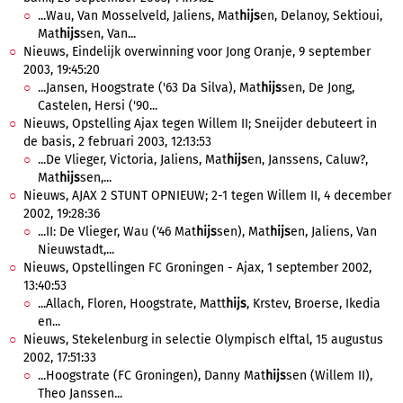
...Wau, Van Mosselveld, Jaliens, Mat
hijs
en, Delanoy, Sektioui,
Mat
hijs
sen, Van...
Nieuws, Eindelijk overwinning voor Jong Oranje, 9 september
2003, 19:45:20
...Jansen, Hoogstrate ('63 Da Silva), Mat
hijs
sen, De Jong,
Castelen, Hersi ('90...
Nieuws, Opstelling Ajax tegen Willem II; Sneijder debuteert in
de basis, 2 februari 2003, 12:13:53
...De Vlieger, Victoria, Jaliens, Mat
hijs
en, Janssens, Caluw?,
Mat
hijs
sen,...
Nieuws, AJAX 2 STUNT OPNIEUW; 2-1 tegen Willem II, 4 december
2002, 19:28:36
...II: De Vlieger, Wau ('46 Mat
hijs
sen), Mat
hijs
en, Jaliens, Van
Nieuwstadt,...
Nieuws, Opstellingen FC Groningen - Ajax, 1 september 2002,
13:40:53
...Allach, Floren, Hoogstrate, Matt
hijs
, Krstev, Broerse, Ikedia
en...
Nieuws, Stekelenburg in selectie Olympisch elftal, 15 augustus
2002, 17:51:33
...Hoogstrate (FC Groningen), Danny Mat
hijs
sen (Willem II),
Theo Janssen...