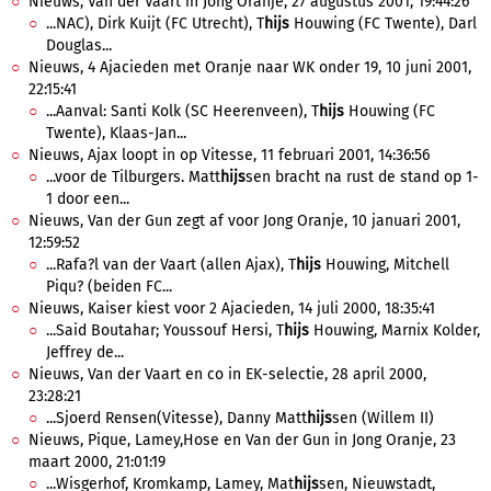
Nieuws, Van der Vaart in Jong Oranje, 27 augustus 2001, 19:44:26
...NAC), Dirk Kuijt (FC Utrecht), T
hijs
Houwing (FC Twente), Darl
Douglas...
Nieuws, 4 Ajacieden met Oranje naar WK onder 19, 10 juni 2001,
22:15:41
...Aanval: Santi Kolk (SC Heerenveen), T
hijs
Houwing (FC
Twente), Klaas-Jan...
Nieuws, Ajax loopt in op Vitesse, 11 februari 2001, 14:36:56
...voor de Tilburgers. Matt
hijs
sen bracht na rust de stand op 1-
1 door een...
Nieuws, Van der Gun zegt af voor Jong Oranje, 10 januari 2001,
12:59:52
...Rafa?l van der Vaart (allen Ajax), T
hijs
Houwing, Mitchell
Piqu? (beiden FC...
Nieuws, Kaiser kiest voor 2 Ajacieden, 14 juli 2000, 18:35:41
...Said Boutahar; Youssouf Hersi, T
hijs
Houwing, Marnix Kolder,
Jeffrey de...
Nieuws, Van der Vaart en co in EK-selectie, 28 april 2000,
23:28:21
...Sjoerd Rensen(Vitesse), Danny Matt
hijs
sen (Willem II)
Nieuws, Pique, Lamey,Hose en Van der Gun in Jong Oranje, 23
maart 2000, 21:01:19
...Wisgerhof, Kromkamp, Lamey, Mat
hijs
sen, Nieuwstadt,