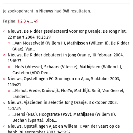
Je zoekopdracht in
Nieuws
had
948
resultaten.
Pagina:
1
2
3
4
...
49
Nieuws, De Ridder geselecteerd voor Jong Oranje; De Jong niet,
22 maart 2004, 16:25:29
...Van Mosselveld (Willem II), Mat
hijs
sen (Willem II), De Ridder
(Ajax), Van...
Nieuws, De Ridder debuteert in Jong Oranje, 10 februari 2004,
15:18:37
...Hofs (Vitesse), Schaars (Vitesse), Mat
hijs
sen (Willem II),
Castelen (ADO Den...
Nieuws, Opstellingen FC Groningen en Ajax, 5 oktober 2003,
14:14:21
...Elshot, Vrede, Kruiswijk, Flor?n, Matt
hijs
, Smit, Van Gessel,
Landerl,...
Nieuws, Ajacieden in selectie Jong Oranje, 3 oktober 2003,
15:17:34
...Hersi (NEC), Hoogstrate (PSV), Mat
hijs
sen (Willem II),
Bechan (Sparta), Diba...
Nieuws, Opstellingen Ajax en Willem II: Van der Vaart op de
bank, 28 september 2003, 14:19:32