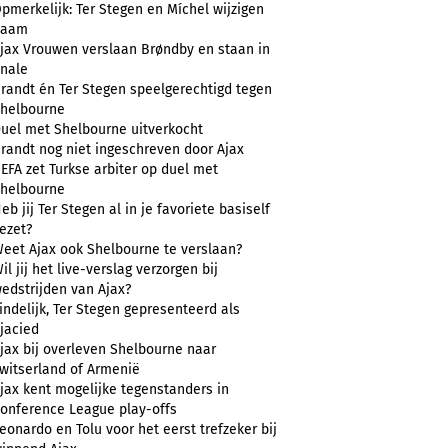
pmerkelijk: Ter Stegen en Míchel wijzigen
naam
jax Vrouwen verslaan Brøndby en staan in
inale
randt én Ter Stegen speelgerechtigd tegen
helbourne
uel met Shelbourne uitverkocht
randt nog niet ingeschreven door Ajax
EFA zet Turkse arbiter op duel met
helbourne
eb jij Ter Stegen al in je favoriete basiself
ezet?
eet Ajax ook Shelbourne te verslaan?
il jij het live-verslag verzorgen bij
edstrijden van Ajax?
indelijk, Ter Stegen gepresenteerd als
jacied
jax bij overleven Shelbourne naar
witserland of Armenië
jax kent mogelijke tegenstanders in
onference League play-offs
eonardo en Tolu voor het eerst trefzeker bij