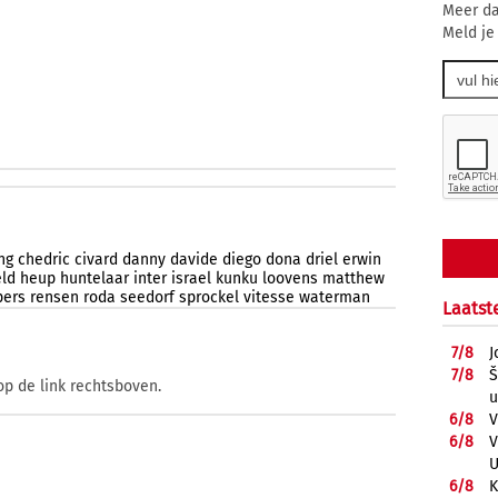
Meer da
Meld je
ng
chedric
civard
danny
davide
diego
dona
driel
erwin
ld
heup
huntelaar
inter
israel
kunku
loovens
matthew
pers
rensen
roda
seedorf
sprockel
vitesse
waterman
Laatst
7/
8
J
7/
8
Š
op de link rechtsboven.
u
6/
8
V
6/
8
V
U
6/
8
K