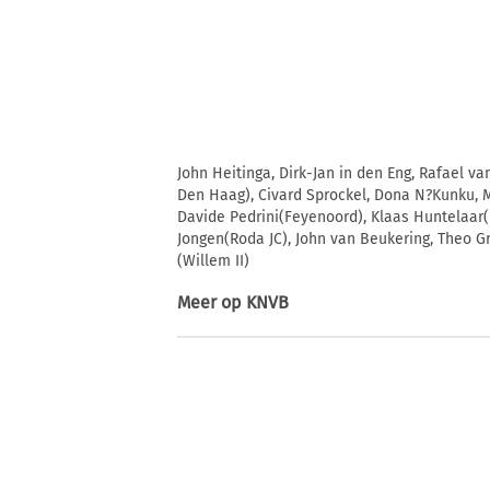
John Heitinga, Dirk-Jan in den Eng, Rafael va
Den Haag), Civard Sprockel, Dona N?Kunku, M
Davide Pedrini(Feyenoord), Klaas Huntelaar(
Jongen(Roda JC), John van Beukering, Theo G
(Willem II)
Meer op
KNVB