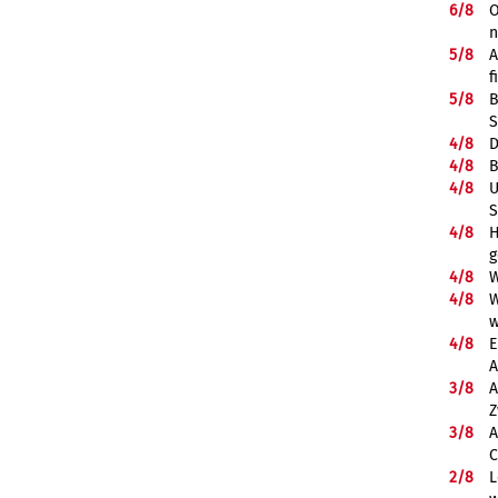
6/
8
O
5/
8
A
f
5/
8
B
S
4/
8
D
4/
8
B
4/
8
U
S
4/
8
H
g
4/
8
W
4/
8
W
w
4/
8
E
A
3/
8
A
Z
3/
8
A
C
2/
8
L