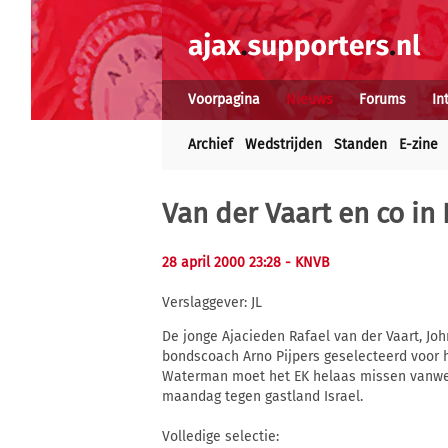
Voorpagina
Nieuws
Forums
In
Archief
Wedstrijden
Standen
E-zine
Van der Vaart en co in 
28 april 2000 23:28
- KNVB
Verslaggever: JL
De jonge Ajacieden Rafael van der Vaart, Joh
bondscoach Arno Pijpers geselecteerd voor h
Waterman moet het EK helaas missen vanweg
maandag tegen gastland Israel.
Volledige selectie: