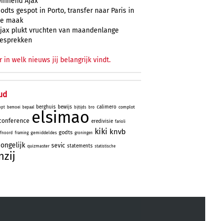
innend Ajax
odts gespot in Porto, transfer naar Paris in
e maak
jax plukt vruchten van maandenlange
esprekken
r in welk nieuws jij belangrijk vindt.
ud
berghuis
bewijs
calimero
complot
opt
bemoei
bepaal
bijtijds
bro
elsimao
conference
eredivisie
farioli
kiki
knvb
godts
gemiddeldes
fnoord
framing
groningen
ongelijk
sevic
statements
quizmaster
statistische
nzij