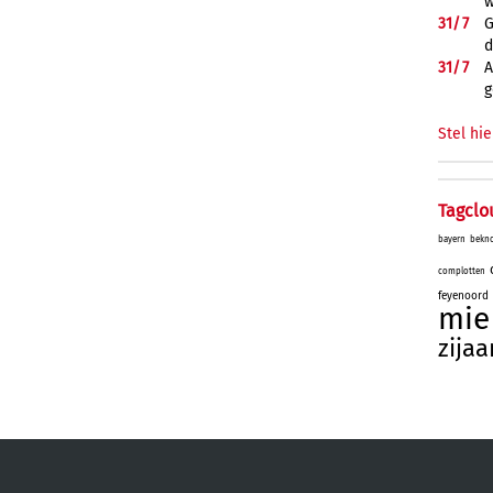
w
31/
7
G
d
31/
7
A
g
Stel hie
Tagclo
bayern
bekn
complotten
feyenoord
mie
zijaa