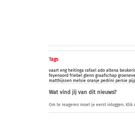
Tags
vaart
eng
heitinga
rafael
ado
altena
beukeri
feyenoord
friebel
glenn
graafschap
groeneve
matthijssen
melsie
oranje
pedrini
persie
pij
Wat vind jij van dit nieuws?
Om te reageren moet je eerst inloggen. Klik 