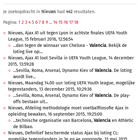
Je zoekopdracht in
Nieuws
had
442
resultaten.
Pagina:
1
2
3
4
5
6
7
8
9
...
14
15
16
17
18
Nieuws, Ajax A1 uit tegen Lyon in achtste finales UEFA Youth
League, 15 februari 2016, 12:56:54
...dan tegen de winnaar van Chelsea -
Valencia
. Bekijk de
loting live op:...
Nieuws, Ajax A1 loot Sevilla in UEFA Youth League, 14 december
2015, 13:59:28
...Sevilla, Roma, Arsenal, Dynamo Kiev of
Valencia
. De loting
wordt live...
Nieuws, Maandag 14.00 uur: loting UEFA Youth league, mogelijke
tegenstanders, 13 december 2015, 10:29:36
...Sevilla, Roma, Arsenal, Dynamo Kiev of
Valencia
. De play-
offs bestaan uit...
Nieuws, Afdeling methodologie moet voetbalfilosofie Ajax in
opleiding bewaken, 16 september 2015, 19:25:00
...technische organisatie van Barcelona,
Valencia
en Athletic
de Bilbao.
Nieuws, Definitief beschermde status Ajax bij loting CL:
mogelijke tegenstanders in 3e en 4e voorronde, 31 mei 2015,