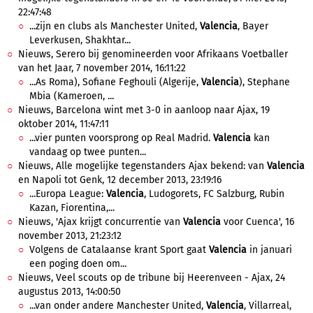
22:47:48
...zijn en clubs als Manchester United,
Valencia
, Bayer
Leverkusen, Shakhtar...
Nieuws, Serero bij genomineerden voor Afrikaans Voetballer
van het Jaar, 7 november 2014, 16:11:22
...As Roma), Sofiane Feghouli (Algerije,
Valencia
), Stephane
Mbia (Kameroen, ...
Nieuws, Barcelona wint met 3-0 in aanloop naar Ajax, 19
oktober 2014, 11:47:11
...vier punten voorsprong op Real Madrid.
Valencia
kan
vandaag op twee punten...
Nieuws, Alle mogelijke tegenstanders Ajax bekend: van
Valencia
en Napoli tot Genk, 12 december 2013, 23:19:16
...Europa League:
Valencia
, Ludogorets, FC Salzburg, Rubin
Kazan, Fiorentina,...
Nieuws, 'Ajax krijgt concurrentie van
Valencia
voor Cuenca', 16
november 2013, 21:23:12
Volgens de Catalaanse krant Sport gaat
Valencia
in januari
een poging doen om...
Nieuws, Veel scouts op de tribune bij Heerenveen - Ajax, 24
augustus 2013, 14:00:50
...van onder andere Manchester United,
Valencia
, Villarreal,