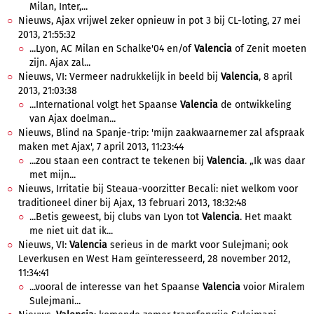
Milan, Inter,...
Nieuws, Ajax vrijwel zeker opnieuw in pot 3 bij CL-loting, 27 mei
2013, 21:55:32
...Lyon, AC Milan en Schalke'04 en/of
Valencia
of Zenit moeten
zijn. Ajax zal...
Nieuws, VI: Vermeer nadrukkelijk in beeld bij
Valencia
, 8 april
2013, 21:03:38
...International volgt het Spaanse
Valencia
de ontwikkeling
van Ajax doelman...
Nieuws, Blind na Spanje-trip: 'mijn zaakwaarnemer zal afspraak
maken met Ajax', 7 april 2013, 11:23:44
...zou staan een contract te tekenen bij
Valencia
. „Ik was daar
met mijn...
Nieuws, Irritatie bij Steaua-voorzitter Becali: niet welkom voor
traditioneel diner bij Ajax, 13 februari 2013, 18:32:48
...Betis geweest, bij clubs van Lyon tot
Valencia
. Het maakt
me niet uit dat ik...
Nieuws, VI:
Valencia
serieus in de markt voor Sulejmani; ook
Leverkusen en West Ham geïnteresseerd, 28 november 2012,
11:34:41
...vooral de interesse van het Spaanse
Valencia
voior Miralem
Sulejmani...