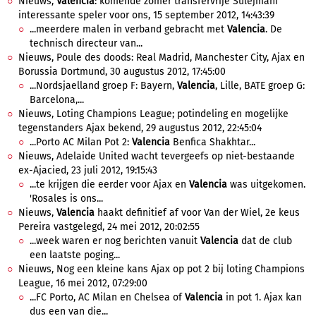
Nieuws,
Valencia
: komende zomer transfervrije Sulejmani
interessante speler voor ons, 15 september 2012, 14:43:39
...meerdere malen in verband gebracht met
Valencia
. De
technisch directeur van...
Nieuws, Poule des doods: Real Madrid, Manchester City, Ajax en
Borussia Dortmund, 30 augustus 2012, 17:45:00
...Nordsjaelland groep F: Bayern,
Valencia
, Lille, BATE groep G:
Barcelona,...
Nieuws, Loting Champions League; potindeling en mogelijke
tegenstanders Ajax bekend, 29 augustus 2012, 22:45:04
...Porto AC Milan Pot 2:
Valencia
Benfica Shakhtar...
Nieuws, Adelaide United wacht tevergeefs op niet-bestaande
ex-Ajacied, 23 juli 2012, 19:15:43
...te krijgen die eerder voor Ajax en
Valencia
was uitgekomen.
'Rosales is ons...
Nieuws,
Valencia
haakt definitief af voor Van der Wiel, 2e keus
Pereira vastgelegd, 24 mei 2012, 20:02:55
...week waren er nog berichten vanuit
Valencia
dat de club
een laatste poging...
Nieuws, Nog een kleine kans Ajax op pot 2 bij loting Champions
League, 16 mei 2012, 07:29:00
...FC Porto, AC Milan en Chelsea of
Valencia
in pot 1. Ajax kan
dus een van die...