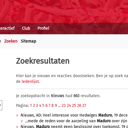
teractief
Club
Profiel
e
Zoeken
Sitemap
Zoekresultaten
Hier kan je nieuws en reacties doorzoeken. Ben je op zoek na
de
ledenlijst
.
Je zoekopdracht in
Nieuws
had
663
resultaten.
Pagina:
1
2
3
4
5
6
7
8
9
...
23
24
25
26
27
Nieuws, AD: Veel interesse voor Hedwiges
Maduro
, 19 dec
...mede de reden voor de aarzeling van
Maduro
over zijn
Nieuws,
Maduro
neemt geen beslissing over toekomst, 19 d