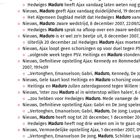
Hedwiges
Maduro
heeft Ajax vandaag laten weten nog ge
Nieuws,
Maduro
geeft Ajax vandaag duidelijkheid, 19 dece
Het Algemeen Dagblad meldt dat Hedwiges
Maduro
vand
Nieuws,
Maduro
: zware wedstrijd, 8 december 2007, 22:06:1
Hedwiges
Maduro
sprak na afloop over een zware wedstri
Nieuws,
Maduro
is er wel zo'n beetje uit, 8 december 2007, 
Uiterlijk 20 december zal Hedwiges
Maduro
Ajax moeten l
Nieuws, Ajax loopt geen schorsingen op voor duel tegen PS
...volgende week tegen PSV. Heitinga en
Maduro
stonden o
Nieuws, Definitieve opstelling Ajax: Kennedy en Rommedah
2007, 19:14:09
...Vertonghen, Emanuelson; Gabri,
Maduro
, Kennedy, De J
Nieuws, Gele kaart kost Heitinga en
Maduro
schorsing voor
Heitinga en
Maduro
zullen zaterdagavond tegen Willem I
Nieuws, 'Inter zou
Maduro
al in winterstop willen halen', 6
...zou hebben voor Hedwiges
Maduro
. Mede vanwege de b
Nieuws, Definitieve opstelling Ajax: Gabri en De Jong spele
...Vertonghen, Emanuelson; Gabri,
Maduro
, De Jong; Luque
Nieuws,
Maduro
heeft nog tot 20 december, 1 december 200
Hedwiges
Maduro
heeft nog drie weken om in te gaan op
Nieuws, Vermoedelijke opstelling Ajax, 1 december 2007, 09
...Vertonghen, Emanuelson De Jong,
Maduro
, Schilder Lu