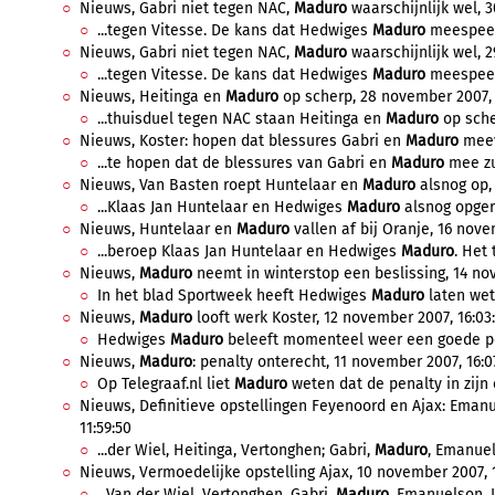
Nieuws, Gabri niet tegen NAC,
Maduro
waarschijnlijk wel, 
...tegen Vitesse. De kans dat Hedwiges
Maduro
meespeelt 
Nieuws, Gabri niet tegen NAC,
Maduro
waarschijnlijk wel, 
...tegen Vitesse. De kans dat Hedwiges
Maduro
meespeelt 
Nieuws, Heitinga en
Maduro
op scherp, 28 november 2007, 
...thuisduel tegen NAC staan Heitinga en
Maduro
op scher
Nieuws, Koster: hopen dat blessures Gabri en
Maduro
meev
...te hopen dat de blessures van Gabri en
Maduro
mee zul
Nieuws, Van Basten roept Huntelaar en
Maduro
alsnog op,
...Klaas Jan Huntelaar en Hedwiges
Maduro
alsnog opger
Nieuws, Huntelaar en
Maduro
vallen af bij Oranje, 16 nove
...beroep Klaas Jan Huntelaar en Hedwiges
Maduro
. Het 
Nieuws,
Maduro
neemt in winterstop een beslissing, 14 no
In het blad Sportweek heeft Hedwiges
Maduro
laten wet
Nieuws,
Maduro
looft werk Koster, 12 november 2007, 16:03
Hedwiges
Maduro
beleeft momenteel weer een goede per
Nieuws,
Maduro
: penalty onterecht, 11 november 2007, 16:0
Op Telegraaf.nl liet
Maduro
weten dat de penalty in zijn o
Nieuws, Definitieve opstellingen Feyenoord en Ajax: Eman
11:59:50
...der Wiel, Heitinga, Vertonghen; Gabri,
Maduro
, Emanuel
Nieuws, Vermoedelijke opstelling Ajax, 10 november 2007, 1
...Van der Wiel, Vertonghen, Gabri,
Maduro
, Emanuelson, L