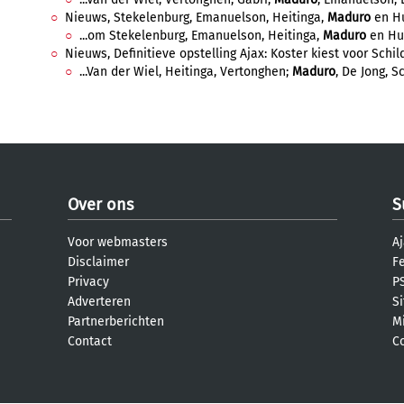
Nieuws, Stekelenburg, Emanuelson, Heitinga,
Maduro
en Hu
...om Stekelenburg, Emanuelson, Heitinga,
Maduro
en Hun
Nieuws, Definitieve opstelling Ajax: Koster kiest voor Schil
...Van der Wiel, Heitinga, Vertonghen;
Maduro
, De Jong, Sc
Over ons
S
Voor webmasters
Aj
Disclaimer
F
Privacy
PS
Adverteren
S
Partnerberichten
M
Contact
C