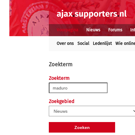
Voorpagina
Nieuws
Forums
In
Over ons
Social
Ledenlijst
Wie onlin
Zoekterm
Zoekterm
Zoekgebied