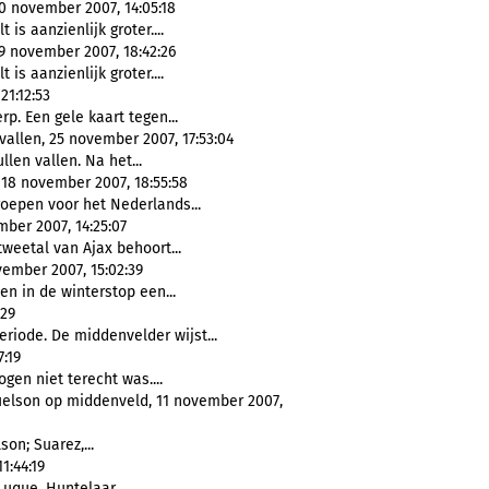
30 november 2007, 14:05:18
is aanzienlijk groter....
29 november 2007, 18:42:26
is aanzienlijk groter....
21:12:53
p. Een gele kaart tegen...
allen, 25 november 2007, 17:53:04
len vallen. Na het...
 18 november 2007, 18:55:58
oepen voor het Nederlands...
mber 2007, 14:25:07
tweetal van Ajax behoort...
vember 2007, 15:02:39
en in de winterstop een...
:29
iode. De middenvelder wijst...
7:19
gen niet terecht was....
uelson op middenveld, 11 november 2007,
son; Suarez,...
1:44:19
uque, Huntelaar,...