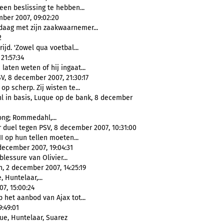
en beslissing te hebben...
mber 2007, 09:02:20
aag met zijn zaakwaarnemer...
2
jd. 'Zowel qua voetbal...
21:57:34
aten weten of hij ingaat...
V, 8 december 2007, 21:30:17
p scherp. Zij wisten te...
l in basis, Luque op de bank, 8 december
ong; Rommedahl,...
 duel tegen PSV, 8 december 2007, 10:31:00
I op hun tellen moeten...
 december 2007, 19:04:31
lessure van Olivier...
n, 2 december 2007, 14:25:19
, Huntelaar,...
7, 15:00:24
 het aanbod van Ajax tot...
:49:01
que, Huntelaar, Suarez