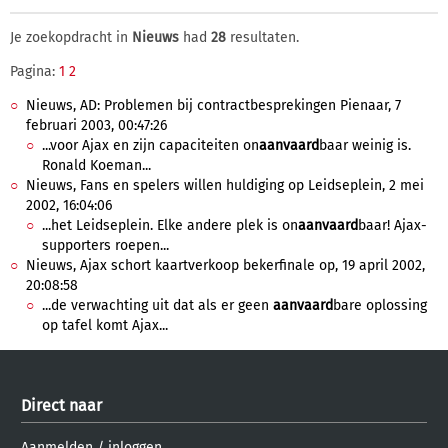
Je zoekopdracht in
Nieuws
had
28
resultaten.
Pagina:
1
2
Nieuws, AD: Problemen bij contractbesprekingen Pienaar, 7
februari 2003, 00:47:26
...voor Ajax en zijn capaciteiten on
aanvaard
baar weinig is.
Ronald Koeman...
Nieuws, Fans en spelers willen huldiging op Leidseplein, 2 mei
2002, 16:04:06
...het Leidseplein. Elke andere plek is on
aanvaard
baar! Ajax-
supporters roepen...
Nieuws, Ajax schort kaartverkoop bekerfinale op, 19 april 2002,
20:08:58
...de verwachting uit dat als er geen
aanvaard
bare oplossing
op tafel komt Ajax...
Direct naar
Aanmelden
/
inloggen