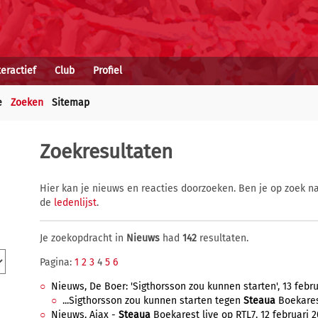
teractief
Club
Profiel
e
Zoeken
Sitemap
Zoekresultaten
Hier kan je nieuws en reacties doorzoeken. Ben je op zoek na
de
ledenlijst
.
Je zoekopdracht in
Nieuws
had
142
resultaten.
Pagina:
1
2
3
4
5
6
Nieuws, De Boer: 'Sigthorsson zou kunnen starten', 13 februa
...Sigthorsson zou kunnen starten tegen
Steaua
Boekarest
Nieuws, Ajax -
Steaua
Boekarest live op RTL7, 12 februari 20