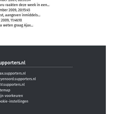
ru raakten deze week in een...
mber 2009, 20:15:45
t, aangeven inmiddels...
2009, 11:46:10
 weten graag Ajax...
upporters.nl
ax.supporters.nl
eyenoord.supporters.nl
V.supporters.nl
itemap
ijn voorkeuren
ookie-instellingen