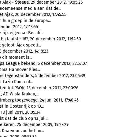
r Ajax -
Steaua
, 29 december 2012, 19:05:26
 Roemeense media aan dat de...
et Ajax, 20 december 2012, 17:45:55
n hun groep in de Europa...
cember 2012, 17:43:45
rijk eigenaar Becali...
ij laatste 16?, 20 december 2012, 11:14:50
geloot. Ajax speelt...
3 december 2012, 14:18:23
 dit moment is...
opa League bekend, 6 december 2012, 22:57:07
oma Hannover Kies...
ke tegenstanders, 5 december 2012, 23:04:39
 Lazio Roma of...
ed tot PAOK, 15 december 2011, 23:00:26
 AZ, Wisla Krakau,...
nberg toegevoegd, 24 juni 2011, 17:40:45
 in Oostenrijk op 13...
18 juni 2011, 20:05:34
dat de club op 13 juli...
e keren, 25 december 2009, 19:27:29
 Daarvoor zou het nu...
ber 2009, 08:53:34