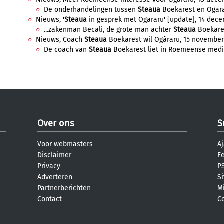
De onderhandelingen tussen
Steaua
Boekarest en Ogara
Nieuws, '
Steaua
in gesprek met Ogararu' [update], 14 dece
...zakenman Becali, de grote man achter
Steaua
Boekares
Nieuws, Coach
Steaua
Boekarest wil Ogăraru, 15 november 
De coach van
Steaua
Boekarest liet in Roemeense media
Over ons
S
Voor webmasters
Aj
Disclaimer
F
Privacy
PS
Adverteren
S
Partnerberichten
M
Contact
C