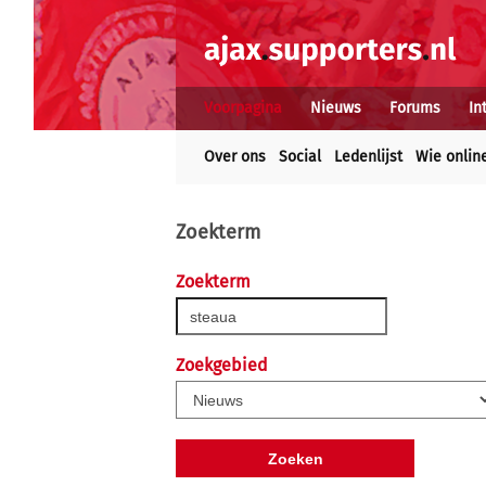
Voorpagina
Nieuws
Forums
In
Over ons
Social
Ledenlijst
Wie onlin
Zoekterm
Zoekterm
Zoekgebied