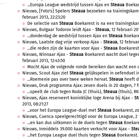
...Europa League wedstrijd tussen Ajax en
Steaua
Boekar
Nieuws, [Foto's] Spelers
Steaua
bezoeken na trainingskam
februari 2013, 22:23:20
De selectie van
Steaua
Boekarest is na een trainingskam
Nieuws, Bulgaar Todorov leidt Ajax -
Steaua
, 12 februari 20
...donderdag de wedstrijd tussen Ajax en
Steaua
Boekares
Nieuws, Laatste dag vrije verkoop Ajax -
Steaua
, 12 februar
...die reden zijn de kaarten voor Ajax -
Steaua
Boekarest 
Nieuws, Winnaar Ajax -
Steaua
Boekarest wacht duel tegen
februari 2013, 12:43:50
Mocht Ajax de volgende ronde bereiken dan wacht een o
Nieuws, Scout Ajax ziet
Steaua
gelijkspelen in oefenduel in 
...Roemenie pas over twee weken hervat.
Steaua
heeft d
Nieuws, Druk programma Ajax: zeven duels in 20 dagen, 7 fe
...speelt de club tegen Roda JC (thuis),
Steaua
(thuis), RK
Nieuws, Ajax reserveert koninklijke loge Arena bij Ajax -
St
2013, 08:21:27
...voor het Europa League-duel met
Steaua
Boekarest, zo 
Nieuws, Cuenca speelgerechtigd voor de Europa League, 2 fe
...en kan dus uitkomen in de duels tegen
Steaua
Boekares
Nieuws, Inmiddels 39.000 kaarten verkocht voor Ajax -
Ste
...het Europa League duel thuis tegen
Steaua
Boekarest. 