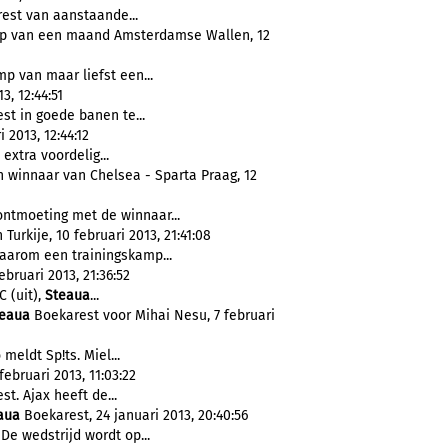
est van aanstaande...
p van een maand Amsterdamse Wallen, 12
p van maar liefst een...
13, 12:44:51
t in goede banen te...
i 2013, 12:44:12
extra voordelig...
 winnaar van Chelsea - Sparta Praag, 12
ntmoeting met de winnaar...
Turkije, 10 februari 2013, 21:41:08
aarom een trainingskamp...
bruari 2013, 21:36:52
C (uit),
Steaua
...
eaua
Boekarest voor Mihai Nesu, 7 februari
meldt Sp!ts. Miel...
bruari 2013, 11:03:22
t. Ajax heeft de...
aua
Boekarest, 24 januari 2013, 20:40:56
De wedstrijd wordt op...