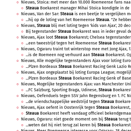
Nieuws, Stoica: met meer dan 10.000 Roemeense fans naa
Steaua
Boekarest manager Mihai Stoica kondigde in de
Nieuws, Van der Sar:
Steaua
is een beetje te vergelijken m
...hij op de loting van het Roemeense
Steaua
. "Ze hebbe
Nieuws,
Steaua
blij met loting tegen 'kids van Ajax', 20 de
Bij tegenstander
Steaua
Boekarest was in ieder geval de 
Nieuws, Ajax loot
Steaua
Boekarest; Chelsea tegenstander b
...een tweestrijd tegen het Roemeense
Steaua
Boekarest 
Nieuws, Ogararu traint tot winterstop mee met Jong Ajax, 1
...is de Roemeen nog verhuurd aan
Steaua
Boekarest. Op
Nieuws, Alle mogelijke tegenstanders Ajax voor loting Eur
...Plzen Bordeaux
Steaua
Boekarest Racing Genk Lazio R
Nieuws, Ajax ongeplaatst bij loting Europa League; mogelij
...Plzen Bordeaux
Steaua
Boekarest Racing Genk of Basel
Nieuws, Mogelijke tegenstanders Ajax: van Manchester Unit
...FC Salzburg, Sporting Braga, Udinese,
Steaua
Boekarest,
Nieuws, Oefenduels tegen SSV Jahn Regensburg en 1. FC Nür
...de vriendschappelijke wedstrijd tegen
Steaua
Boekarest
Nieuws, Ajax oefent in Oostenrijk tegen
Steaua
Boekarest, 
Steaua
Boekarest heeft vandaag officieel bekendgemaakt 
Nieuws, Ogararu: niet goede moment om bij
Steaua
terug t
...weten dat hij niet terug zal keren bij
Steaua
Boekarest.
Nieuws, Meer Roemeense interesse voor Ogararu, 18 decem