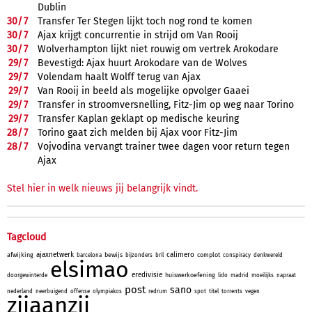
Dublin
30/
7
Transfer Ter Stegen lijkt toch nog rond te komen
30/
7
Ajax krijgt concurrentie in strijd om Van Rooij
30/
7
Wolverhampton lijkt niet rouwig om vertrek Arokodare
29/
7
Bevestigd: Ajax huurt Arokodare van de Wolves
29/
7
Volendam haalt Wolff terug van Ajax
29/
7
Van Rooij in beeld als mogelijke opvolger Gaaei
29/
7
Transfer in stroomversnelling, Fitz-Jim op weg naar Torino
29/
7
Transfer Kaplan geklapt op medische keuring
28/
7
Torino gaat zich melden bij Ajax voor Fitz-Jim
28/
7
Vojvodina vervangt trainer twee dagen voor return tegen
Ajax
Stel hier in welk nieuws jij belangrijk vindt.
Tagcloud
ajaxnetwerk
calimero
afwijking
bewijs
complot
barcelona
bijzonders
bril
conspiracy
denkwereld
elsimao
eredivisie
huiswerkoefening
doorgewinterde
lido
madrid
moeilijks
napraat
post
sano
nederland
neerbuigend
offense
olympiakos
redrum
spot
titel
torrents
vegen
zijaanzij